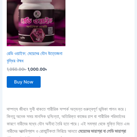
was:
is:
1,050.00৳ .
1,000.00৳ .
রেডি ওয়াইফ: মেয়েদের যৌন উত্তেজনা
বৃদ্ধির ঔষধ
1,050.00
৳
1,000.00
৳
Buy Now
দাম্পত্য জীবনে সুখী থাকতে শারীরিক সম্পর্ক অত্যন্ত গুরুত্বপূর্ণ ভূমিকা পালন করে।
কিন্তু অনেক সময় মানসিক দুশ্চিন্তা, অতিরিক্ত কাজের চাপ বা শারীরিক পরিবর্তনের
কারণে নারীদের মধ্যে যৌন অনীহা তৈরি হতে পারে। এই সমস্যা থেকে মুক্তি দিতে এবং
নারীদের আত্মবিশ্বাস ও রোমান্টিকতা ফিরিয়ে আনতে
মেয়েদের ভায়াগ্রা বা লেডি ভায়াগ্রা