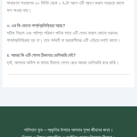
সাধারণত সহবাসের ৩০ মিনিট থেকে ১ ঘণ্টা আগে এটি গ্রহণ করলে সবচেয়ে ভালো
ফল পাওয়া যায়।
৩. এর কি কোনো পার্শ্বপ্রতিক্রিয়া আছে?
সঠিক নিয়মে এবং পর্যাপ্ত পরিমাণ পানির সাথে এটি সেবন করলে কোনো গুরুতর
পার্শ্বপ্রতিক্রিয়া হয় না। তবে গর্ভবতী বা হৃদরোগীদের এটি এড়িয়ে চলাই ভালো।
৪. আমরা কি এটি গোপন ঠিকানায় ডেলিভারি দেই?
হ্যাঁ, আপনার অফিস বা বাসার ঠিকানা গোপন রেখে আমরা ডেলিভারি করে থাকি।
সালিহাত ফুড – প্রকৃতির উপহার আপনার সুস্থ জীবনের জন্য।