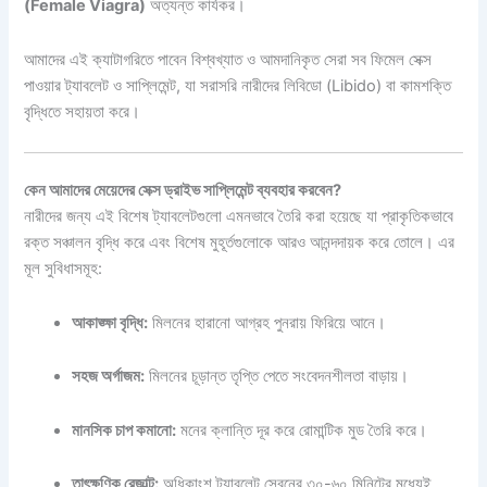
(Female Viagra)
অত্যন্ত কার্যকর।
আমাদের এই ক্যাটাগরিতে পাবেন বিশ্বখ্যাত ও আমদানিকৃত সেরা সব ফিমেল সেক্স
পাওয়ার ট্যাবলেট ও সাপ্লিমেন্ট, যা সরাসরি নারীদের লিবিডো (Libido) বা কামশক্তি
বৃদ্ধিতে সহায়তা করে।
কেন আমাদের মেয়েদের সেক্স ড্রাইভ সাপ্লিমেন্ট ব্যবহার করবেন?
নারীদের জন্য এই বিশেষ ট্যাবলেটগুলো এমনভাবে তৈরি করা হয়েছে যা প্রাকৃতিকভাবে
রক্ত সঞ্চালন বৃদ্ধি করে এবং বিশেষ মুহূর্তগুলোকে আরও আনন্দদায়ক করে তোলে। এর
মূল সুবিধাসমূহ:
আকাঙ্ক্ষা বৃদ্ধি:
মিলনের হারানো আগ্রহ পুনরায় ফিরিয়ে আনে।
সহজ অর্গাজম:
মিলনের চূড়ান্ত তৃপ্তি পেতে সংবেদনশীলতা বাড়ায়।
মানসিক চাপ কমানো:
মনের ক্লান্তি দূর করে রোমান্টিক মুড তৈরি করে।
তাৎক্ষণিক রেজাল্ট:
অধিকাংশ ট্যাবলেট সেবনের ৩০-৬০ মিনিটের মধ্যেই