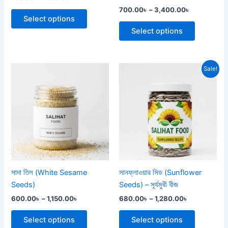
on
on
700.00
৳
–
3,400.00
৳
the
the
Select options
product
product
Select options
page
page
Price
Price
This
This
Sale!
range:
range:
product
product
600.00৳
680.00৳
through
has
through
has
1,150.00৳
1,280.00৳
multiple
multiple
variants.
variants.
The
The
options
options
may
may
be
be
সাদা তিল (White Sesame
সানফ্লাওয়ার সিড (Sunflower
chosen
chosen
Seeds)
Seeds) – সূর্যমুখী বীজ
on
on
600.00
৳
–
1,150.00
৳
680.00
৳
–
1,280.00
৳
the
the
product
product
Select options
Select options
page
page