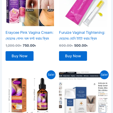
Eraycee Pink Vagina Cream:
Furuize Vaginal Tightening:
মেয়েদের গোপন অঙ্গ ফর্সা করার ক্রিম
মেয়েদের যোনি টাইট করার ক্রিম
1,200.00
৳
750.00
৳
600.00
৳
500.00
৳
Buy Now
Buy Now
Original
Current
Original
Current
Sale!
Sale!
price
price
price
price
was:
is:
was:
is:
900.00৳ .
750.00৳ .
1,600.00৳ .
1,250.00৳ .