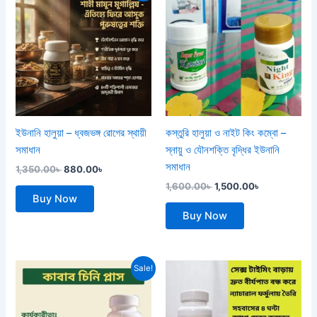
was:
is:
was:
is:
1,350.00৳ .
880.00৳ .
1,600.00৳ .
1,500.00৳ .
ইউনানি হালুয়া – ধ্বজভঙ্গ রোগের স্থায়ী
কস্তুরি হালুয়া ও নাইট কিং কম্বো –
সমাধান
স্নায়ু ও যৌনশক্তি বৃদ্ধির ইউনানি
সমাধান
1,350.00
৳
880.00
৳
1,600.00
৳
1,500.00
৳
Buy Now
Buy Now
Original
Current
Sale!
price
price
was:
is:
2,000.00৳ .
1,200.00৳ .