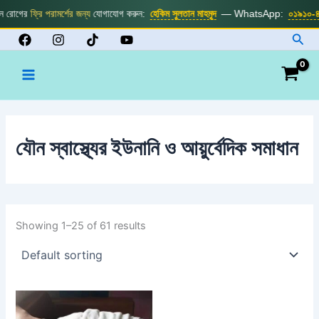
Skip
োগের
ফ্রি পরামর্শের জন্য
যোগাযোগ করুন:
হেকিম সুলতান মাহমুদ
— WhatsApp:
০১৯১০-৪৮৫
to
Sea
content
Main
Menu
যৌন স্বাস্থ্যের ইউনানি ও আয়ুর্বেদিক সমাধান
Showing 1–25 of 61 results