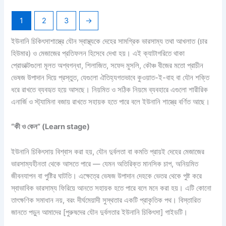
1
2
3
→
ইউনানি
চিকিৎসাশাস্ত্রে যৌন স্বাস্থ্যকে দেহের
সামগ্রিক ভারসাম্য তথা আখলাত (চার
হিউমার) ও মেজাজের প্রতিফলন হিসেবে দেখা
হয়। এই ক্যাটাগরিতে থাকা
প্রোডাক্টগুলো
মূলত অশ্বগন্ধা, শিলাজিত, সফেদ মুসলি,
কৌঞ্চ বীজের মতো প্রাচীন
ভেষজ উপাদান
দিয়ে প্রস্তুত, যেগুলো ঐতিহ্যগতভাবে
কুওয়াত-ই-বাহ বা যৌন শক্তি
ধরে রাখতে
ব্যবহৃত হয়ে আসছে। নিয়মিত ও সঠিক
নিয়মে ব্যবহারে এগুলো শারীরিক
এনার্জি ও
স্ট্যামিনা বজায় রাখতে সহায়ক হতে পারে
বলে ইউনানি শাস্ত্রে বর্ণিত আছে।
“কী ও কেন” (Learn stage)
ইউনানি
চিকিৎসায় বিশ্বাস করা হয়, যৌন দুর্বলতা
বা কমতি প্রায়ই দেহের মেজাজের
ভারসাম্যহীনতা থেকে আসতে পারে — যেমন
অতিরিক্ত মানসিক চাপ, অনিয়মিত
জীবনযাপন
বা পুষ্টির ঘাটতি। এক্ষেত্রে ভেষজ উপাদান
দেহকে ভেতর থেকে পুষ্ট করে
স্বাভাবিক ভারসাম্য
ফিরিয়ে আনতে
সহায়ক হতে পারে বলে
মনে করা হয়।
এটি কোনো
তাৎক্ষণিক সমাধান নয়,
বরং
দীর্ঘমেয়াদী সুস্থতার একটি
প্রাকৃতিক পথ।
বিস্তারিত
জানতে
পড়ুন আমাদের
[পুরুষদের যৌন দুর্বলতার ইউনানি চিকিৎসা]
গাইডটি।