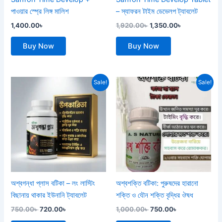
পাওয়ার স্প্রে লিঙ্গ মালিশ
– স্যাফরন টাইম ডেভেলপ ট্যাবলেট
1,400.00
৳
1,920.00
৳
1,350.00
৳
Buy Now
Buy Now
Original
Current
Original
Current
Sale!
Sale!
price
price
price
price
was:
is:
was:
is:
750.00৳ .
720.00৳ .
1,000.00৳ .
750.00৳ .
অশ্বগন্ধা প্লাস বটিকা – লং লাস্টিং
অশ্বশক্তি বটিকা: পুরুষদের হারানো
বিছানায় থাকার ইউনানি ট্যাবলেট
শক্তি ও যৌন শক্তি বৃদ্ধির ঔষধ
750.00
৳
720.00
৳
1,000.00
৳
750.00
৳