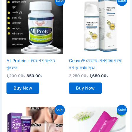
Sale!
Sale!
price
price
price
price
was:
is:
was:
is:
1,200.00৳ .
850.00৳ .
2,250.00৳ .
1,650.00৳ .
All Protein – ফিরে পান আপনার
Ceavo® মেয়েদের গোপনাঙ্গের কালো
পুরুষত্ব
দাগ দূর করার ক্রিম
1,200.00
৳
850.00
৳
2,250.00
৳
1,650.00
৳
Buy Now
Buy Now
Original
Current
Original
Current
Sale!
Sale!
price
price
price
price
was:
is:
was:
is:
1,200.00৳ .
750.00৳ .
600.00৳ .
500.00৳ .