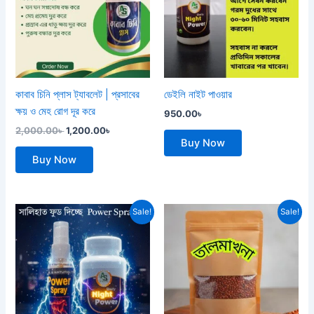
কাবাব চিনি প্লাস ট্যাবলেট | প্রসাবের
ডেইলি নাইট পাওয়ার
ক্ষয় ও মেহ রোগ দূর করে
950.00
৳
2,000.00
৳
1,200.00
৳
Buy Now
Buy Now
Original
Current
Price
This
Sale!
Sale!
price
price
range:
product
was:
is:
180.00৳
1,900.00৳ .
1,350.00৳ .
through
has
820.00৳
multiple
variants.
The
options