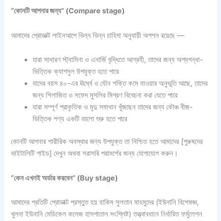
“কোনটি আপনার জন্য” (Compare stage)
আমাদের প্রোডাক্ট
লাইনআপে ভিন্ন ভিন্ন
চাহিদা অনুযায়ী
অপশন রয়েছে —
যারা
সাধারণ স্ট্যামিনা
ও এনার্জি
বৃদ্ধিতে আগ্রহী,
তাদের জন্য
অশ্বগন্ধা-
ভিত্তিক ক্যাপসুল
উপযুক্ত হতে পারে
যাদের
বয়স ৪০-এর ঊর্ধ্বে ও
যৌন শক্তি কমে
যাওয়ার অনুভূতি আছে,
তাদের
জন্য শিলাজিত ও
সফেদ মুসলির
মিশ্রণ বিবেচনা করা যেতে
পারে
যারা
সম্পূর্ণ প্রাকৃতিক ও
মৃদু সমাধান খুঁজছেন
তাদের জন্য কৌঞ্চ
বীজ-
ভিত্তিক পণ্য একটি
ভালো শুরু হতে পারে
কোনটি আপনার শারীরিক
অবস্থার জন্য উপযুক্ত
তা নিশ্চিত হতে আমাদের
[পুরুষদের
ভাইটালিটি গাইড] দেখুন অথবা
সরাসরি পরামর্শের
জন্য যোগাযোগ করুন।
“কেন এখনই অর্ডার করবেন” (Buy stage)
আমাদের প্রতিটি প্রোডাক্ট
প্রস্তুত হয় হাকিম
সুলতান মাহমুদের (ইউনানি
বিশেষজ্ঞ,
খুলনা ইউনানি
মেডিকেল কলেজ
হাসপাতাল সংশ্লিষ্ট)
তত্ত্বাবধানে নির্ধারিত
ফর্মুলেশন