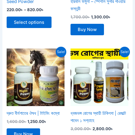
Seed Powder
হারবাল ফর্মুলা – স্পেশাল সুপার পাওয়ার
on
কস্তুরী
220.00
৳
–
820.00
৳
the
1,700.00
৳
1,300.00
৳
product
Select options
page
Buy Now
Original
Current
Original
Current
Sale!
Sale!
price
price
price
price
was:
is:
was:
is:
1,400.00৳ .
1,250.00৳ .
3,000.00৳ .
2,800.00৳ .
দ্রুত বীর্যপাতের ঔষধ | টাইমিং কম্বো
ধ্বজভঙ্গ রোগের স্থায়ী চিকিৎসা | রেজাল্ট
পাবেন ১ সপ্তাহে
1,400.00
৳
1,250.00
৳
3,000.00
৳
2,800.00
৳
Buy Now