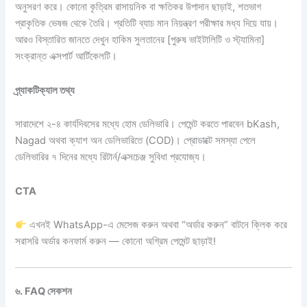
অনুসরণ করে।
কোনো কৃত্রিম
রাসায়নিক বা ক্ষতিকর
উপাদান ছাড়াই, শতভাগ
প্রাকৃতিক ভেষজ থেকে
তৈরি। প্রতিটি
ব্যাচ মান
নিয়ন্ত্রণ পরীক্ষার মধ্য
দিয়ে যায়।
আরও
বিস্তারিত জানতে দেখুন
হাকিম সুলতানের
[পুরুষ ভাইটালিটি ও স্ট্যামিনা]
সংক্রান্ত এক্সপার্ট
আর্টিকেলটি।
প্র্যাকটিক্যাল তথ্য
সারাদেশে ২-৪
কার্যদিবসের মধ্যে হোম
ডেলিভারি। পেমেন্ট করতে
পারবেন bKash,
Nagad
অথবা ক্যাশ অন
ডেলিভারিতে (COD)।
প্রোডাক্টে সমস্যা পেলে
ডেলিভারির ৭ দিনের মধ্যে
রিটার্ন/এক্সচেঞ্জ সুবিধা প্রযোজ্য।
CTA
এখনই WhatsApp-এ মেসেজ
করুন অথবা “অর্ডার
করুন” বাটনে ক্লিক
করে
সরাসরি অর্ডার
কনফার্ম করুন — কোনো
অগ্রিম পেমেন্ট ছাড়াই!
৬. FAQ সেকশন