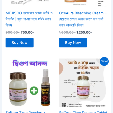
MEJISOO ন্যাচারাল ব্রেস্ট ফার্মিং ও
OceAura Bleaching Cream –
লিফটিং | ঝুলে যাওয়া স্তন টাইট করার
মেয়েদের গোপন অঙ্গের কালো দাগ ফর্সা
ক্রিম
করার ডাক্তারি ক্রিম
900.00
৳
750.00
৳
1,600.00
৳
1,250.00
৳
Buy Now
Buy Now
Original
Current
Sale!
price
price
was:
is:
1,920.00৳ .
1,350.00৳ .
Saffron Time Develop +
Saffron Time Develop Tablet