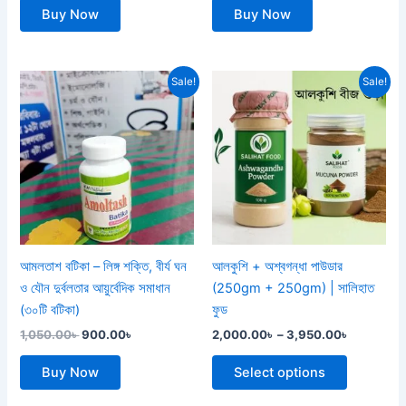
Buy Now
Buy Now
Original
Current
Price
This
Sale!
Sale!
price
price
range:
product
was:
is:
2,000.00
1,050.00৳ .
900.00৳ .
has
through
3,950.00
multiple
variants.
The
options
may
be
আমলতাশ বটিকা – লিঙ্গ শক্তি, বীর্য ঘন
আলকুশি + অশ্বগন্ধা পাউডার
chosen
ও যৌন দুর্বলতার আয়ুর্বেদিক সমাধান
(250gm + 250gm) | সালিহাত
on
(৩০টি বটিকা)
ফুড
the
1,050.00
৳
900.00
৳
2,000.00
৳
–
3,950.00
৳
product
page
Buy Now
Select options