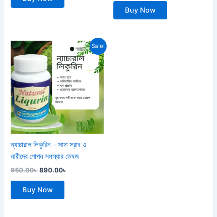
Buy Now
Original
Current
Sale!
price
price
was:
is:
950.00৳ .
890.00৳ .
ন্যাচারাল লিকুরিন – সাদা স্রাব ও
নারীদের গোপন সমস্যার ভেষজ
950.00
৳
890.00
৳
Buy Now