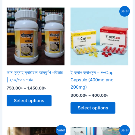
Price
Price
This
This
Sale!
range:
range:
product
product
750.00৳
300.00৳
through
has
through
has
1,450.00৳
400.00৳
multiple
multiple
variants.
variants.
The
The
options
options
may
may
be
be
আস সুন্নাহ ন্যাচারাল আলকুশি পাউডার
ই ক্যাপ ক্যাপসুল – E-Cap
chosen
chosen
| ২০০/৫০০ গ্রাম
Capsule (400mg and
on
on
200mg)
750.00
৳
–
1,450.00
৳
the
the
300.00
৳
–
400.00
৳
product
product
Select options
page
page
Select options
Original
Current
Original
Current
Sale!
Sale!
price
price
price
price