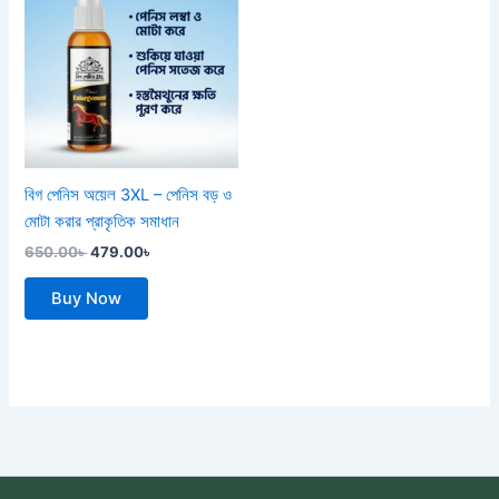
was:
is:
650.00৳ .
479.00৳ .
বিগ পেনিস অয়েল 3XL – পেনিস বড় ও
মোটা করার প্রাকৃতিক সমাধান
650.00
৳
479.00
৳
Buy Now