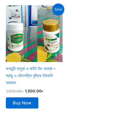
Original
Current
Sale!
price
price
was:
is:
1,600.00৳ .
1,500.00৳ .
কস্তুরি হালুয়া ও নাইট কিং কম্বো –
স্নায়ু ও যৌনশক্তি বৃদ্ধির ইউনানি
সমাধান
1,600.00
৳
1,500.00
৳
Buy Now