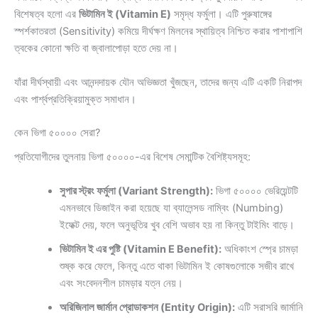
বিশেষত্ব হলো এর
ভিটামিন ই (Vitamin E)
সমৃদ্ধ ফর্মুলা। এটি পুরুষাঙ্গের
স্পর্শকাতরতা (Sensitivity) কমিয়ে দীর্ঘক্ষণ মিলনের স্থায়িত্ব নিশ্চিত করার পাশাপাশি
ত্বকের কোনো ক্ষতি বা জ্বালাপোড়া হতে দেয় না।
যাঁরা দীর্ঘস্থায়ী এবং আনন্দদায়ক যৌন অভিজ্ঞতা খুঁজছেন, তাদের জন্য এটি একটি নিরাপদ
এবং পার্শ্বপ্রতিক্রিয়ামুক্ত সমাধান।
কেন ভিগা ৫০০০০ সেরা?
প্রতিযোগীদের তুলনায় ভিগা ৫০০০০-এর বিশেষ সেমান্টিক বৈশিষ্ট্যসমূহ:
সুপার স্ট্রং ফর্মুলা (Variant Strength):
ভিগা ৫০০০০ ভেরিয়েন্টটি
এমনভাবে ডিজাইন করা হয়েছে যা ব্যালেন্সড নাম্বিং (Numbing)
ইফেক্ট দেয়, ফলে অনুভূতির খুব বেশি অভাব হয় না কিন্তু টাইমিং বাড়ে।
ভিটামিন ই এর পুষ্টি (Vitamin E Benefit):
অধিকাংশ স্প্রে চামড়া
শুষ্ক করে ফেলে, কিন্তু এতে থাকা ভিটামিন ই কোষগুলোকে সজীব রাখে
এবং সংবেদনশীল চামড়ার যত্ন নেয়।
অরিজিনাল জার্মান প্রোডাকশন (Entity Origin):
এটি সরাসরি জার্মানি