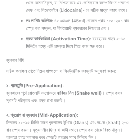
থেকে আমদানিকৃত, যা নিশ্চিত করে এর কেমিক্যাল কম্পোজিশন শতভাগ
সেফ এবং লিডোকেইন (Lidocaine)-এর সঠিক মাত্রা বজায় রাখে।
লং লাস্টিং ভলিউম:
৪৫ এমএল (45ml) বোতলে প্রায় ১৫০-২০০ বার
স্প্রে করা সম্ভব, যা দীর্ঘমেয়াদী ব্যবহারের নিশ্চয়তা দেয়।
দ্রুত কার্যকারিতা (Activation Time):
ব্যবহারের মাত্র ৫-১০
মিনিটের মধ্যে এটি চামড়ায় মিশে গিয়ে কাজ শুরু করে।
ব্যবহার বিধি
সঠিক ফলাফল পেতে নিচের ধাপগুলো বা সিনট্যাক্টিক ফরম্যাট অনুসরণ করুন:
১. প্রস্তুতি (Pre-Application):
ব্যবহারের পূর্বে বোতলটি ভালোভাবে
ঝাকিয়ে নিন (Shake well)
। স্প্রে করার
স্থানটি পরিষ্কার এবং শুষ্ক রাখা জরুরি।
২. প্রয়োগ বা ব্যবহার (Mid-Application):
মিলনের ১০-১৫ মিনিট আগে পুরুষাঙ্গের টুপিতে (Glans) এবং দণ্ডে (Shaft) ২-৩
বার স্প্রে করুন। মূত্রনালীর ছিদ্র বা কাটা স্থানে স্প্রে করা থেকে বিরত থাকুন।
আলতো হাতে ম্যাসাজ করে স্প্রেটি চামড়ার সাথে মিশিয়ে দিন।