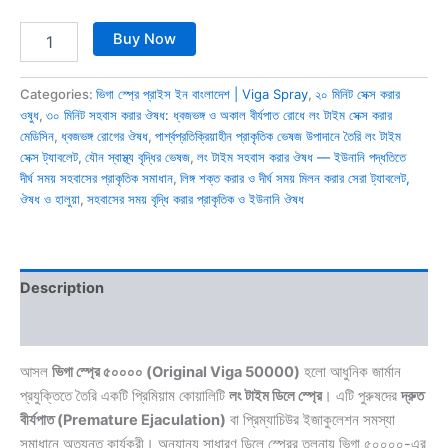
Buy Now
Categories:
ভিগা স্প্রে প্রাইস ইন বাংলাদেশ | Viga Spray
,
২০ মিনিট সেক্স করার
ওষুধ
,
৩০ মিনিট সহবাস করার ঔষধ: ধ্বজভঙ্গ ও অকাল বীর্যপাত রোধে লং টাইম সেক্স করার
মেডিসিন
,
ধ্বজভঙ্গ রোগের ঔষধ
,
পার্শ্বপ্রতিক্রিয়াহীন প্রাকৃতিক ভেষজ উপাদানে তৈরি লং টাইম
সেক্স ট্যাবলেট
,
যৌন স্বাস্থ্য বৃদ্ধির ভেষজ
,
লং টাইম সহবাস করার ঔষধ — ইউনানি পদ্ধতিতে
দীর্ঘ সময় সহবাসের প্রাকৃতিক সমাধান
,
লিঙ্গ শক্ত করার ও দীর্ঘ সময় মিলন করার সেরা ট্যাবলেট,
ঔষধ ও হালুয়া
,
সহবাসের সময় বৃদ্ধি করার প্রাকৃতিক ও ইউনানি ঔষধ
Description
Reviews (0)
আসল
ভিগা স্প্রে ৫০০০০ (Original Viga 50000)
হলো আধুনিক জার্মান
প্রযুক্তিতে তৈরি একটি প্রিমিয়াম কোয়ালিটি
লং টাইম ডিলে স্প্রে
। এটি পুরুষদের
দ্রুত
বীর্যপাত (Premature Ejaculation)
বা প্রিম্যাচিউর ইজাকুলেশন সমস্যা
সমাধানে অত্যন্ত কার্যকরী। অন্যান্য সাধারণ ডিলে স্প্রের তুলনায় ভিগা ৫০০০০-এর