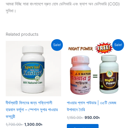
আমরা দিচ্ছি সারা বাংলাদেশে দ্রুত হোম ডেলিভারি এবং ক্যাশ অন ডেলিভারি (COD)
সুবিধা।
Related products
Original
Current
Original
Current
Sale!
Sale!
price
price
price
price
was:
is:
was:
is:
1,700.00৳ .
1,300.00৳ .
1,150.00৳ .
950.00৳ .
দীর্ঘস্থায়ী মিলনের জন্য শক্তিশালী
পাওয়ার প্লাস পাউডার | ৩৫টি ভেষজ
হারবাল ফর্মুলা – স্পেশাল সুপার পাওয়ার
উপাদানে তৈরি
কস্তুরী
1,150.00
৳
950.00
৳
1,700.00
৳
1,300.00
৳