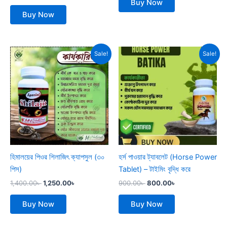
Buy Now
Buy Now
Original
Current
Original
Current
Sale!
Sale!
price
price
price
price
was:
is:
was:
is:
1,400.00৳ .
1,250.00৳ .
900.00৳ .
800.00৳ .
হিমালয়ের পিওর শিলাজিৎ ক্যাপসুল (৩০
হর্স পাওয়ার ট্যাবলেট (Horse Power
পিস)
Tablet) – টাইমিং বৃদ্ধি করে
1,400.00
৳
1,250.00
৳
900.00
৳
800.00
৳
Buy Now
Buy Now