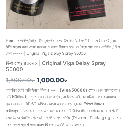
Home
/
পার্শ্বপ্রতিক্রিয়াহীন প্রাকৃতিক ভেষজ উপাদানে তৈরি লং টাইম সেক্স ট্যাবলেট
/
৩০
মিনিট সহবাস করার ঔষধ: ধ্বজভঙ্গ ও অকাল বীর্যপাত রোধে লং টাইম সেক্স করার মেডিসিন
/ ভিগা
স্প্রে ৫০০০০ | Original Viga Delay Spray 50000
ভিগা স্প্রে ৫০০০০ | Original Viga Delay Spray
50000
1,500.00
৳
1,000.00
৳
জার্মানির তৈরি অরিজিনাল
ভিগা ৫০০০০ (Viga 50000)
স্প্রে এখন বাংলাদেশে।
এটি
ভিটামিন-ই
সমৃদ্ধ সুপার স্ট্রং ফর্মুলা, যা লিডোকেইনের সঠিক মাত্রার মাধ্যমে
পুরুষাঙ্গের সেনসিটিভিটি কমিয়ে কোনো জ্বালাপোড়া ছাড়াই
দীর্ঘক্ষণ মিলনের
স্থায়িত্ব
নিশ্চিত করে। ৪৫ এম.এল এর ক্যানটি দীর্ঘমেয়াদী ব্যবহারের জন্য সাশ্রয়ী।
১০০% অথেনটিক প্রোডাক্ট, গোপনীয় প্যাকেজিং (Discreet Packaging) ও সারা
দেশে দ্রুত
ক্যাশ অন ডেলিভারি
পেতে এখনি অর্ডার করুন।