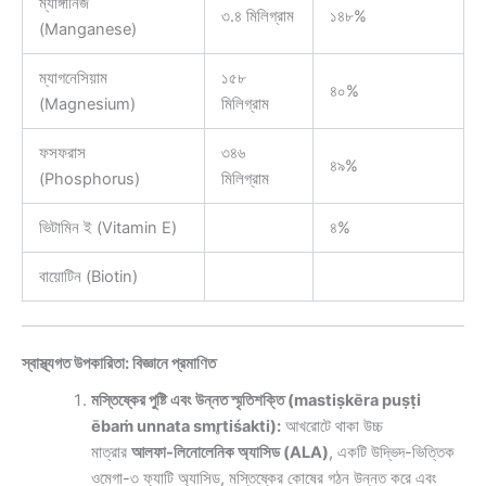
ম্যাঙ্গানিজ
৩.৪ মিলিগ্রাম
১৪৮%
(Manganese)
ম্যাগনেসিয়াম
১৫৮
৪০%
(Magnesium)
মিলিগ্রাম
ফসফরাস
৩৪৬
৪৯%
(Phosphorus)
মিলিগ্রাম
ভিটামিন ই (Vitamin E)
৪%
বায়োটিন (Biotin)
স্বাস্থ্যগত উপকারিতা: বিজ্ঞানে প্রমাণিত
মস্তিষ্কের পুষ্টি এবং উন্নত স্মৃতিশক্তি (mastiṣkēra puṣṭi
ēbaṁ unnata smr̥tiśakti):
আখরোটে থাকা উচ্চ
মাত্রার
আলফা-লিনোলেনিক অ্যাসিড (ALA)
, একটি উদ্ভিদ-ভিত্তিক
ওমেগা-৩ ফ্যাটি অ্যাসিড, মস্তিষ্কের কোষের গঠন উন্নত করে এবং