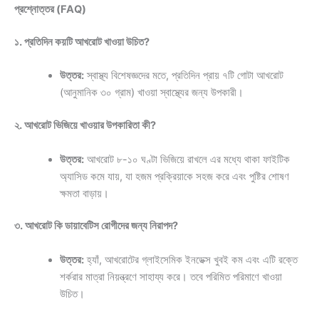
প্রশ্নোত্তর (FAQ)
১. প্রতিদিন কয়টি আখরোট খাওয়া উচিত?
উত্তর:
স্বাস্থ্য বিশেষজ্ঞদের মতে, প্রতিদিন প্রায় ৭টি গোটা আখরোট
(আনুমানিক ৩০ গ্রাম) খাওয়া স্বাস্থ্যের জন্য উপকারী।
২. আখরোট ভিজিয়ে খাওয়ার উপকারিতা কী?
উত্তর:
আখরোট ৮-১০ ঘণ্টা ভিজিয়ে রাখলে এর মধ্যে থাকা ফাইটিক
অ্যাসিড কমে যায়, যা হজম প্রক্রিয়াকে সহজ করে এবং পুষ্টির শোষণ
ক্ষমতা বাড়ায়।
৩. আখরোট কি ডায়াবেটিস রোগীদের জন্য নিরাপদ?
উত্তর:
হ্যাঁ, আখরোটের গ্লাইসেমিক ইনডেক্স খুবই কম এবং এটি রক্তে
শর্করার মাত্রা নিয়ন্ত্রণে সাহায্য করে। তবে পরিমিত পরিমাণে খাওয়া
উচিত।