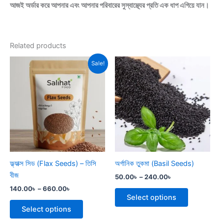
আজই অর্ডার করে আপনার এবং আপনার পরিবারের সুস্বাস্থ্যের প্রতি এক ধাপ এগিয়ে যান।
Related products
Price
Price
This
This
Sale!
range:
range:
product
product
140.00৳
50.00৳
through
has
through
has
660.00৳
240.00৳
multiple
multiple
variants.
variants.
The
The
options
options
may
may
be
be
ফ্ল্যাক্স সিড (Flax Seeds) – তিসি
অর্গানিক তুকমা (Basil Seeds)
chosen
chosen
বীজ
50.00
৳
–
240.00
৳
on
on
140.00
৳
–
660.00
৳
the
the
Select options
product
product
Select options
page
page