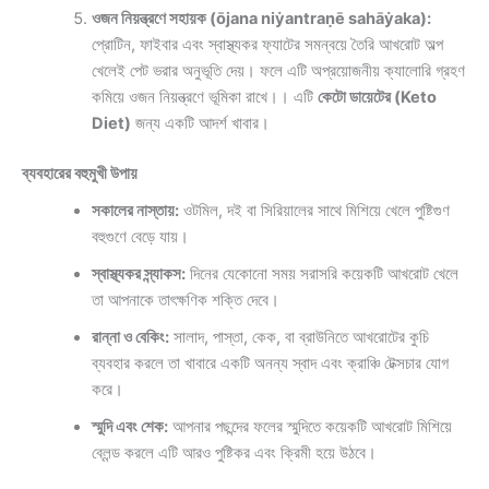
ওজন নিয়ন্ত্রণে সহায়ক (ōjana niẏantraṇē sahāẏaka):
প্রোটিন, ফাইবার এবং স্বাস্থ্যকর ফ্যাটের সমন্বয়ে তৈরি আখরোট অল্প
খেলেই পেট ভরার অনুভূতি দেয়। ফলে এটি অপ্রয়োজনীয় ক্যালোরি গ্রহণ
কমিয়ে ওজন নিয়ন্ত্রণে ভূমিকা রাখে।। এটি
কেটো ডায়েটের (Keto
Diet)
জন্য একটি আদর্শ খাবার।
ব্যবহারের বহুমুখী উপায়
সকালের নাস্তায়:
ওটমিল, দই বা সিরিয়ালের সাথে মিশিয়ে খেলে পুষ্টিগুণ
বহুগুণে বেড়ে যায়।
স্বাস্থ্যকর স্ন্যাকস:
দিনের যেকোনো সময় সরাসরি কয়েকটি আখরোট খেলে
তা আপনাকে তাৎক্ষণিক শক্তি দেবে।
রান্না ও বেকিং:
সালাদ, পাস্তা, কেক, বা ব্রাউনিতে আখরোটের কুচি
ব্যবহার করলে তা খাবারে একটি অনন্য স্বাদ এবং ক্রাঞ্চি টেক্সচার যোগ
করে।
স্মুদি এবং শেক:
আপনার পছন্দের ফলের স্মুদিতে কয়েকটি আখরোট মিশিয়ে
ব্লেন্ড করলে এটি আরও পুষ্টিকর এবং ক্রিমী হয়ে উঠবে।