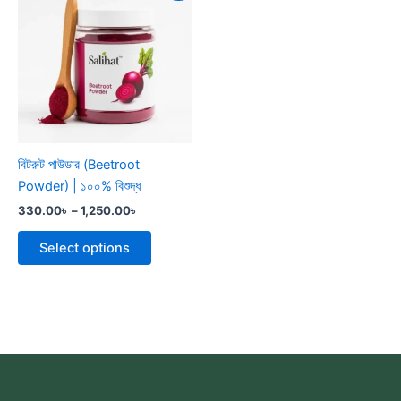
product
330.00৳
through
has
1,250.00৳
multiple
variants.
The
options
may
be
বিটরুট পাউডার (Beetroot
chosen
Powder) | ১০০% বিশুদ্ধ
on
330.00
৳
–
1,250.00
৳
the
product
Select options
page