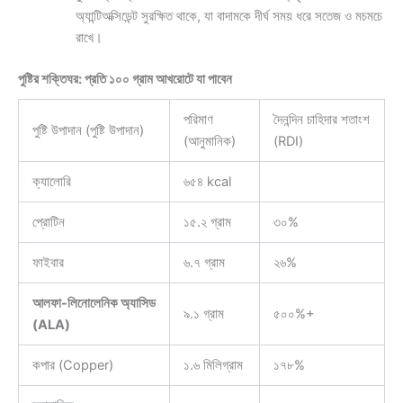
অ্যান্টিঅক্সিডেন্ট সুরক্ষিত থাকে, যা বাদামকে দীর্ঘ সময় ধরে সতেজ ও মচমচে
রাখে।
পুষ্টির শক্তিঘর: প্রতি ১০০ গ্রাম আখরোটে যা পাবেন
পরিমাণ
দৈনন্দিন চাহিদার শতাংশ
পুষ্টি উপাদান (পুষ্টি উপাদান)
(আনুমানিক)
(RDI)
ক্যালোরি
৬৫৪ kcal
প্রোটিন
১৫.২ গ্রাম
৩০%
ফাইবার
৬.৭ গ্রাম
২৬%
আলফা-লিনোলেনিক অ্যাসিড
৯.১ গ্রাম
৫০০%+
(ALA)
কপার (Copper)
১.৬ মিলিগ্রাম
১৭৮%