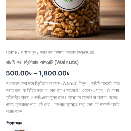
Home
/
অর্গানিক ফুড
/ বাছাই করা প্রিমিয়াম আখরোট (Walnuts)
বাছাই করা প্রিমিয়াম আখরোট (Walnuts)
500.00
৳
–
1,800.00
৳
বাংলাদেশে সেরা দামে প্রিমিয়াম আখরোট (Walnut) কিনুন। প্রতিটি আখরোট হাতে
বাছাই করা, যা নিশ্চিত করে এর সেরা মান ও সতেজতা। ওমেগা-৩ সমৃদ্ধ এই বাদাম
স্মৃতিশক্তি বাড়ায় ও হৃদপিণ্ডকে সুস্থ রাখে। স্বাস্থ্যকর স্ন্যাকস বা আপনার পছন্দের
খাবারে ব্যবহারের জন্য এটি সেরা। আপনার স্বাস্থ্যের জন্য সেরা এই বাদামটি আজই
অর্ডার করুন।
সিলেক্ট করুন