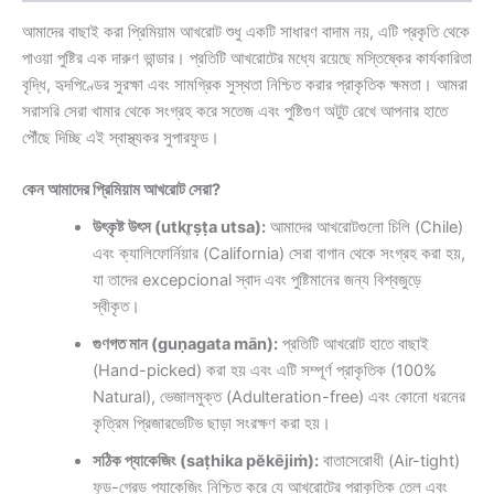
আমাদের বাছাই করা প্রিমিয়াম আখরোট শুধু একটি সাধারণ বাদাম নয়, এটি প্রকৃতি থেকে
পাওয়া পুষ্টির এক দারুণ ভান্ডার। প্রতিটি আখরোটের মধ্যে রয়েছে মস্তিষ্কের কার্যকারিতা
বৃদ্ধি, হৃদপিণ্ডের সুরক্ষা এবং সামগ্রিক সুস্থতা নিশ্চিত করার প্রাকৃতিক ক্ষমতা। আমরা
সরাসরি সেরা খামার থেকে সংগ্রহ করে সতেজ এবং পুষ্টিগুণ অটুট রেখে আপনার হাতে
পৌঁছে দিচ্ছি এই স্বাস্থ্যকর সুপারফুড।
কেন আমাদের প্রিমিয়াম আখরোট সেরা?
উৎকৃষ্ট উৎস (utkr̥ṣṭa utsa):
আমাদের আখরোটগুলো চিলি (Chile)
এবং ক্যালিফোর্নিয়ার (California) সেরা বাগান থেকে সংগ্রহ করা হয়,
যা তাদের excepcional স্বাদ এবং পুষ্টিমানের জন্য বিশ্বজুড়ে
স্বীকৃত।
গুণগত মান (guṇagata mān):
প্রতিটি আখরোট হাতে বাছাই
(Hand-picked) করা হয় এবং এটি সম্পূর্ণ প্রাকৃতিক (100%
Natural), ভেজালমুক্ত (Adulteration-free) এবং কোনো ধরনের
কৃত্রিম প্রিজারভেটিভ ছাড়া সংরক্ষণ করা হয়।
সঠিক প্যাকেজিং (saṭhika pĕkējiṁ):
বাতাসেরোধী (Air-tight)
ফুড-গ্রেড প্যাকেজিং নিশ্চিত করে যে আখরোটের প্রাকৃতিক তেল এবং