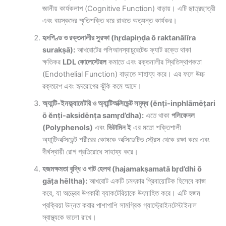
জ্ঞানীয় কার্যকলাপ (Cognitive Function) বাড়ায়। এটি ছাত্রছাত্রী
এবং বয়স্কদের স্মৃতিশক্তি ধরে রাখতে অত্যন্ত কার্যকর।
হৃদপিণ্ড ও রক্তনালীর সুরক্ষা (hr̥dapiṇḍa ō raktanālīra
surakṣā):
আখরোটের পলিআনস্যাচুরেটেড ফ্যাট রক্তে থাকা
ক্ষতিকর
LDL কোলেস্টেরল
কমাতে এবং রক্তনালীর স্থিতিস্থাপকতা
(Endothelial Function) বাড়াতে সাহায্য করে। এর ফলে উচ্চ
রক্তচাপ এবং হৃদরোগের ঝুঁকি কমে আসে।
অ্যান্টি-ইনফ্ল্যামেটরি ও অ্যান্টিঅক্সিডেন্ট সমৃদ্ধ (ĕnṭi-inphlāmēṭari
ō ĕnṭi-aksidēnṭa samr̥d’dha):
এতে থাকা
পলিফেনল
(Polyphenols)
এবং
ভিটামিন ই
এর মতো শক্তিশালী
অ্যান্টিঅক্সিডেন্ট শরীরের কোষকে অক্সিডেটিভ স্ট্রেস থেকে রক্ষা করে এবং
দীর্ঘস্থায়ী রোগ প্রতিরোধে সাহায্য করে।
হজমক্ষমতা বৃদ্ধি ও গাট হেলথ (hajamakṣamatā br̥d’dhi ō
gāṭa hēltha):
আখরোট একটি চমৎকার প্রিবায়োটিক হিসেবে কাজ
করে, যা অন্ত্রের উপকারী ব্যাকটেরিয়াকে উৎসাহিত করে। এটি হজম
প্রক্রিয়া উন্নত করার পাশাপাশি সামগ্রিক গ্যাস্ট্রোইনটেস্টাইনাল
স্বাস্থ্যকে ভালো রাখে।