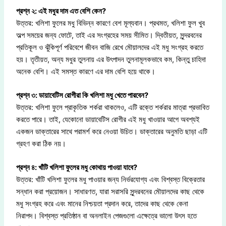
প্রশ্ন ২: এই মধুর দাম এত বেশি কেন?
উত্তর: খলিশা ফুলের মধু বিভিন্ন কারণে বেশ মূল্যবান। প্রথমত, খলিশা ফুল খুব
অল্প সময়ের জন্য ফোটে, তাই এর সংগ্রহের সময় সীমিত। দ্বিতীয়ত, সুন্দরবনের
প্রতিকূল ও ঝুঁকিপূর্ণ পরিবেশে জীবন বাজি রেখে মৌয়ালদের এই মধু সংগ্রহ করতে
হয়। তৃতীয়ত, অন্য মধুর তুলনায় এর উৎপাদন তুলনামূলকভাবে কম, কিন্তু চাহিদা
অনেক বেশি। এই সমস্ত কারণে এর দাম বেশি হয়ে থাকে।
প্রশ্ন ৩: ডায়াবেটিস রোগীরা কি খলিশা মধু খেতে পারবেন?
উত্তর: খলিশা ফুলে প্রাকৃতিক শর্করা থাকলেও, এটি রক্তে শর্করার মাত্রা প্রভাবিত
করতে পারে। তাই, যেকোনো ডায়াবেটিস রোগীর এই মধু খাওয়ার আগে অবশ্যই
একজন ডাক্তারের সাথে পরামর্শ করে নেওয়া উচিত। ডাক্তারের অনুমতি ছাড়া এটি
গ্রহণ করা ঠিক নয়।
প্রশ্ন ৪: খাঁটি খলিশা ফুলের মধু কোথায় পাওয়া যাবে?
উত্তর: খাঁটি খলিশা ফুলের মধু পাওয়ার জন্য নির্ভরযোগ্য এবং বিশ্বস্ত বিক্রেতার
সন্ধান করা প্রয়োজন। সাধারণত, যারা সরাসরি সুন্দরবনের মৌয়ালদের কাছ থেকে
মধু সংগ্রহ করে এবং মানের নিশ্চয়তা প্রদান করে, তাদের কাছ থেকে কেনা
নিরাপদ। বিশ্বস্ত প্রতিষ্ঠান বা অনলাইন পেজগুলো এক্ষেত্রে ভালো উৎস হতে