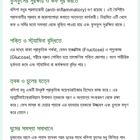
ফুসফুসের সুরক্ষায় ও কফ দূর করতে
খলিশা মধুর প্রদাহরোধী (anti-inflammatory) গুণ রয়েছে। এই বৈশিষ্ট্য
শ্বাসনালীর প্রদাহ বা জ্বালাপোড়া কমাতে অত্যন্ত কার্যকরী। নিয়মিত এটি খেলে
কফ ও সর্দির মতো সমস্যা থেকে মুক্তি পাওয়া যায় এবং ফুসফুস সুরক্ষিত থাকে।
শক্তি ও স্ট্যামিনা বৃদ্ধিতে
এর মধ্যে থাকা প্রাকৃতিক শর্করা, যেমন ফ্রুক্টোজ (Fructose) ও গ্লুকোজ
(Glucose), শরীরে দ্রুত শোষিত হয়ে তাৎক্ষণিক শক্তি জোগায়। ফলে শারীরিক
দুর্বলতা কমে এবং স্ট্যামিনা বা কর্মক্ষমতা বৃদ্ধি পায়।
ত্বক ও চুলের যত্নে
খলিশা মধু একটি উৎকৃষ্ট প্রাকৃতিক ময়েশ্চারাইজার হিসেবে কাজ করে। এর
অ্যান্টিমাইক্রোবিয়াল উপাদান ত্বককে ব্রণ ও অন্যান্য সংক্রমণ থেকে রক্ষা
করে। ফেস মাস্ক বা হেয়ার প্যাকে এর ব্যবহার ত্বককে উজ্জ্বল এবং চুলকে মসৃণ
করে তোলে।
ঘুমের সমস্যা সমাধানে
ঘুমানোর আগে এক গ্লাস হালকা গরম দুধের সাথে খলিশা ফুলের মধু মিশিয়ে পান