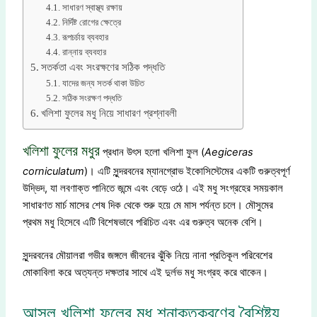
সাধারণ স্বাস্থ্য রক্ষায়
নির্দিষ্ট রোগের ক্ষেত্রে
রূপচর্চায় ব্যবহার
রান্নায় ব্যবহার
সতর্কতা এবং সংরক্ষণের সঠিক পদ্ধতি
যাদের জন্য সতর্ক থাকা উচিত
সঠিক সংরক্ষণ পদ্ধতি
খলিশা ফুলের মধু নিয়ে সাধারণ প্রশ্নাবলী
খলিশা ফুলের মধুর
প্রধান উৎস হলো খলিশা ফুল (
Aegiceras
corniculatum
)। এটি সুন্দরবনের ম্যানগ্রোভ ইকোসিস্টেমের একটি গুরুত্বপূর্ণ
উদ্ভিদ, যা লবণাক্ত পানিতে জন্মে এবং বেড়ে ওঠে। এই মধু সংগ্রহের সময়কাল
সাধারণত মার্চ মাসের শেষ দিক থেকে শুরু হয়ে মে মাস পর্যন্ত চলে। মৌসুমের
প্রথম মধু হিসেবে এটি বিশেষভাবে পরিচিত এবং এর গুরুত্ব অনেক বেশি।
সুন্দরবনের মৌয়ালরা গভীর জঙ্গলে জীবনের ঝুঁকি নিয়ে নানা প্রতিকূল পরিবেশের
মোকাবিলা করে অত্যন্ত দক্ষতার সাথে এই দুর্লভ মধু সংগ্রহ করে থাকেন।
আসল খলিশা ফুলের মধু শনাক্তকরণের বৈশিষ্ট্য