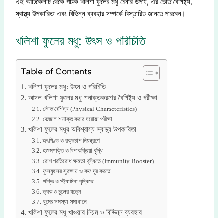
এই আর্টিকেলটি থেকে পাঠক খলিশা ফুলের মধু চেনার উপায়, এর ভৌত বৈশিষ্ট্য,
স্বাস্থ্য উপকারিতা এবং বিভিন্ন ব্যবহার সম্পর্কে বিস্তারিত জানতে পারবেন।
খলিশা ফুলের মধু: উৎস ও পরিচিতি
Table of Contents
খলিশা ফুলের মধু: উৎস ও পরিচিতি
আসল খলিশা ফুলের মধু শনাক্তকরণের বৈশিষ্ট্য ও পরীক্ষা
ভৌত বৈশিষ্ট্য (Physical Characteristics)
ভেজাল শনাক্ত করার ঘরোয়া পরীক্ষা
খলিশা ফুলের মধুর অবিশ্বাস্য স্বাস্থ্য উপকারিতা
হৃৎপিণ্ড ও রক্তচাপ নিয়ন্ত্রণে
হজমশক্তি ও বিপাকক্রিয়া বৃদ্ধি
রোগ প্রতিরোধ ক্ষমতা বৃদ্ধিতে (Immunity Booster)
ফুসফুসের সুরক্ষায় ও কফ দূর করতে
শক্তি ও স্ট্যামিনা বৃদ্ধিতে
ত্বক ও চুলের যত্নে
ঘুমের সমস্যা সমাধানে
খলিশা ফুলের মধু খাওয়ার নিয়ম ও বিভিন্ন ব্যবহার