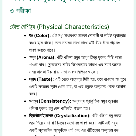
ও পরীক্ষা
ভৌত বৈশিষ্ট্য (Physical Characteristics)
রঙ (Color):
এই মধু সাধারণত হালকা সোনালী বা লাইট অ্যাম্বার
রঙের হয়ে থাকে। তবে সময়ের সাথে সাথে এটি ধীরে ধীরে গাঢ় রঙ
ধারণ করতে পারে।
গন্ধ (Aroma):
খাঁটি খলিশা মধুর গন্ধে তীব্র ফুলের মিষ্টি আভা
পাওয়া যায়। সুন্দরবনের মাটির বিশেষত্বের কারণে এর সাথে অনেক
সময় হালকা টক বা নোনতা ভাবও মিশ্রিত থাকে।
স্বাদ (Taste):
এটি খেতে অত্যন্ত মিষ্টি হয়, তবে খাওয়ার পর মুখে
একটি স্বতন্ত্র স্বাদ থেকে যায়, যা এই মধুকে অন্যদের থেকে আলাদা
করে।
ঘনত্ব (Consistency):
অন্যান্য প্রাকৃতিক মধুর তুলনায়
খলিশা ফুলের মধু বেশ খানিকটা পাতলা হয়।
ক্রিস্টালাইজেশন (Crystallization):
খাঁটি খলিশা মধু দ্রুত
জমে গিয়ে সাদা বা ক্রিমের মতো রঙ ধারণ করে। এটি এই মধুর
একটি স্বাভাবিক প্রাকৃতিক ধর্ম এবং এর খাঁটিত্বের অন্যতম বড়