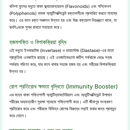
খলিশা ফুলের মধুতে থাকা ফ্ল্যাভোনয়েডস (Flavonoids) এবং পলিফেনল
(Polyphenols) নামক অ্যান্টিঅক্সিডেন্ট রক্তনালীকে প্রসারিত করতে সাহায্য
করে। এর ফলে রক্ত সঞ্চালন উন্নত হয় এবং উচ্চ রক্তচাপ নিয়ন্ত্রণে থাকে, যা
হৃৎপিণ্ডকে সুস্থ রাখতে সহায়তা করে।
হজমশক্তি ও বিপাকক্রিয়া বৃদ্ধি
এই মধুতে ইনভারটেজ (Invertase) ও ডায়াস্টেজ (Diastase)-এর মতো
প্রাকৃতিক এনজাইম রয়েছে। এই এনজাইমগুলো জটিল শর্করাকে ভেঙে সহজ
শর্করায় পরিণত করে, যার ফলে খাবার সহজে হজম হয় এবং শরীরের বিপাকক্রিয়া
উন্নত হয়।
রোগ প্রতিরোধ ক্ষমতা বৃদ্ধিতে (Immunity Booster)
এর মধ্যে থাকা শক্তিশালী অ্যান্টিব্যাকটেরিয়াল এবং অ্যান্টিঅক্সিডেন্ট উপাদান
শরীরের অভ্যন্তরীণ সুরক্ষা স্তরকে শক্তিশালী করে। এটি জীবাণুর সংক্রমণ
প্রতিরোধ করে এবং শরীরকে বিভিন্ন রোগের বিরুদ্ধে লড়াই করার জন্য প্রস্তুত
করে তোলে।