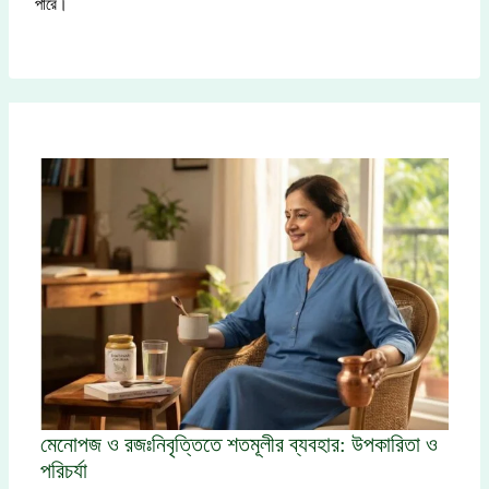
পারে।
মেনোপজ ও রজঃনিবৃত্তিতে শতমূলীর ব্যবহার: উপকারিতা ও
পরিচর্যা