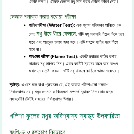
একটি লক্ষণ। এটিকে ভেজাল মধু মনে করার কোনো কারণ নেই।
ভেজাল শনাক্ত করার ঘরোয়া পরীক্ষা
পানির পরীক্ষা (Water Test):
এক গ্লাস পরিষ্কার পানিতে এক
মধু ধীরে ধীরে ফেললে
চামচ
, খাঁটি মধু সরাসরি নিচের দিকে চলে
যাবে এবং পাত্রের তলায় জমা হবে। এটি সহজে পানির সঙ্গে মিশে
যাবে না।
আগুনের পরীক্ষা (Flame Test):
একটি ম্যাচের কাঠির ডগায়
সামান্য মধু লাগিয়ে নিন। এবার কাঠিটি ম্যাচের বাক্সে ঘষে আগুন
জ্বালানোর চেষ্টা করুন। খাঁটি মধু থাকলে কাঠিতে আগুন জ্বলবে।
দ্রষ্টব্য:
এখানে মনে রাখা প্রয়োজন যে, এই ঘরোয়া পরীক্ষাগুলো শতভাগ
নির্ভরযোগ্য নয়। মধুর গুণমান ও বিশুদ্ধতা সম্পর্কে চূড়ান্ত নিশ্চয়তার জন্য
ল্যাবরেটরি টেস্টই সবচেয়ে নির্ভরযোগ্য উপায়।
খলিশা ফুলের মধুর অবিশ্বাস্য স্বাস্থ্য উপকারিতা
হৃৎপিণ্ড ও রক্তচাপ নিয়ন্ত্রণে