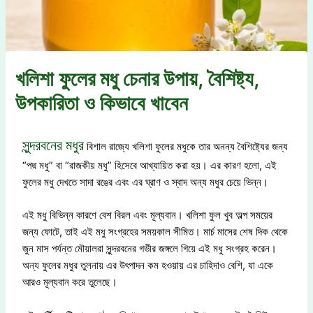
খলিশা ফুলের মধু চেনার উপায়, বৈশিষ্ট্য,
উপকারিতা ও কিভাবে খাবেন
সুন্দরবনের মধুর
বিশাল রাজ্যে খলিশা ফুলের মধুকে তার অনন্য বৈশিষ্ট্যের জন্য
“পদ্ম মধু” বা “রাজকীয় মধু” হিসেবে আখ্যায়িত করা হয়। এর কারণ হলো, এই
ফুলের মধু দেখতে সাদা রঙের এবং এর ঘ্রাণ ও স্বাদ অন্য মধুর চেয়ে ভিন্ন।
এই মধু বিভিন্ন কারণে বেশ বিরল এবং মূল্যবান। খলিশা ফুল খুব অল্প সময়ের
জন্য ফোটে, তাই এই মধু সংগ্রহের সময়কাল সীমিত। মার্চ মাসের শেষ দিক থেকে
জুন মাস পর্যন্ত মৌয়ালরা সুন্দরবনের গভীর জঙ্গলে গিয়ে এই মধু সংগ্রহ করেন।
অন্য ফুলের মধুর তুলনায় এর উৎপাদন কম হওয়ায় এর চাহিদাও বেশি, যা একে
আরও মূল্যবান করে তুলেছে।