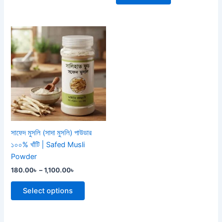
Price
This
range:
product
180.00৳
through
has
1,100.00৳
multiple
variants.
The
options
may
be
সাফেদ মুসলি (সাদা মুসলি) পাউডার
chosen
১০০% খাঁটি | Safed Musli
on
Powder
the
180.00
৳
–
1,100.00
৳
product
page
Select options