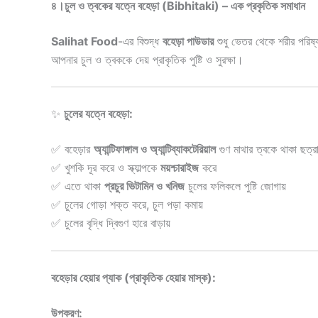
৪।
চুল ও ত্বকের যত্নে বহেড়া (Bibhitaki) – এক প্রকৃতিক সমাধান
Salihat Food
-এর বিশুদ্ধ
বহেড়া পাউডার
শুধু ভেতর থেকে শরীর পরিষ্কা
আপনার চুল ও ত্বককে দেয় প্রাকৃতিক পুষ্টি ও সুরক্ষা।
✨
চুলের যত্নে বহেড়া:
✅ বহেড়ার
অ্যান্টিফাঙ্গাল ও অ্যান্টিব্যাকটেরিয়াল
গুণ মাথার ত্বকে থাকা ছত্
✅ খুশকি দূর করে ও স্ক্যাল্পকে
ময়শ্চারাইজ
করে
✅ এতে থাকা
প্রচুর ভিটামিন ও খনিজ
চুলের ফলিকলে পুষ্টি জোগায়
✅ চুলের গোড়া শক্ত করে, চুল পড়া কমায়
✅ চুলের বৃদ্ধি দ্বিগুণ হারে বাড়ায়
বহেড়ার হেয়ার প্যাক (প্রাকৃতিক হেয়ার মাস্ক):
উপকরণ: