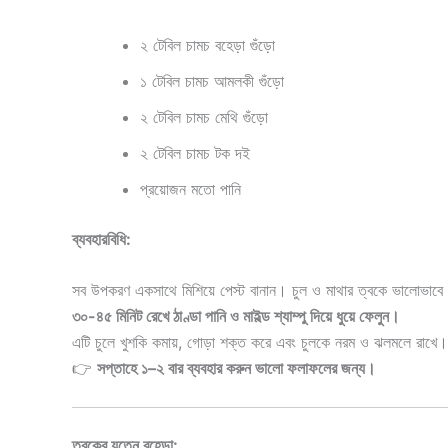
২ টেবিল চামচ বহেড়া গুঁড়ো
১ টেবিল চামচ আমলকী গুঁড়ো
২ টেবিল চামচ মেথি গুঁড়ো
২ টেবিল চামচ টক দই
প্রয়োজন মতো পানি
ব্যবহারবিধি:
সব উপকরণ একসাথে মিশিয়ে পেস্ট বানান। চুল ও মাথার ত্বকে ভালোভাবে
৩০-৪৫ মিনিট রেখে ঠাণ্ডা পানি ও মাইল্ড শ্যাম্পু দিয়ে ধুয়ে ফেলুন।
এটি চুলে খুশকি কমায়, গোড়া শক্ত করে এবং চুলকে নরম ও ঝলমলে রাখে।
👉
সপ্তাহে ১–২ বার ব্যবহার করুন ভালো ফলাফলের জন্য।
ত্বকের যত্নে বহেড়া: