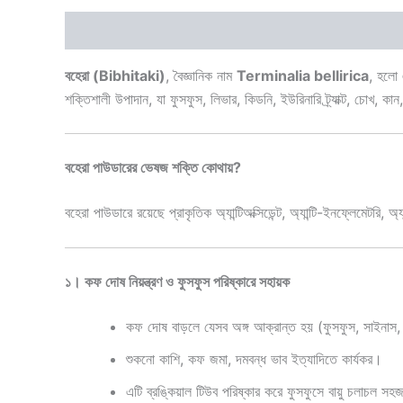
Description
Additional information
Reviews 
বহেরা (Bibhitaki)
, বৈজ্ঞানিক নাম
Terminalia bellirica
, হলো 
শক্তিশালী উপাদান, যা ফুসফুস, লিভার, কিডনি, ইউরিনারি ট্র্যাক্ট, চোখ, 
বহেরা পাউডারের ভেষজ শক্তি কোথায়?
বহেরা পাউডারে রয়েছে প্রাকৃতিক অ্যান্টিঅক্সিডেন্ট, অ্যান্টি-ইনফ্লেমেটরি, অ্
১। কফ দোষ নিয়ন্ত্রণ ও ফুসফুস পরিষ্কারে সহায়ক
কফ দোষ বাড়লে যেসব অঙ্গ আক্রান্ত হয় (ফুসফুস, সাইনাস, গ
শুকনো কাশি, কফ জমা, দমবন্ধ ভাব ইত্যাদিতে কার্যকর।
এটি ব্রঙ্কিয়াল টিউব পরিষ্কার করে ফুসফুসে বায়ু চলাচল স