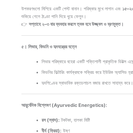
উপকরণগুলো মিশিয়ে একটি পেস্ট বানান। পরিষ্কার মুখে লাগান এবং
১৫–২০
শুকিয়ে গেলে ঠাণ্ডা পানি দিয়ে ধুয়ে ফেলুন।
👉
সপ্তাহে ২–৩ বার ব্যবহার করলে ত্বক হবে উজ্জ্বল ও ব্রণমুক্ত।
৫। লিভার, কিডনি ও হৃদযন্ত্রের যত্নে
লিভার পরিষ্কারে বহেরা একটি শক্তিশালী প্রাকৃতিক ডিটক্স এজ
কিডনির ফিল্টারিং কার্যক্রমকে সক্রিয় করে ইউরিক অ্যাসিড হ্
হৃদপিণ্ডের স্বাভাবিক রক্তচলাচল বজায় রাখতে সাহায্য করে
আয়ুর্বেদিক বিশ্লেষণ (Ayurvedic Energetics):
রস (স্বাদ):
টকটকা, হালকা মিষ্টি
বীর্য (ক্রিয়া):
উষ্ণ