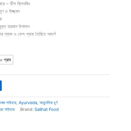
করে – ডীপ ক্লিনজিং
ৃণ ও উজ্জ্বল
য়
ক্ত হারবাল উপাদান
ার প্যাক ও ফেস প্যাক তৈরিতে আদর্শ
০ গ্রাম
েষজ পাউডার
,
Ayurveda
,
আয়ুর্বেদিক চূর্ণ
েরা পাউডার
Brand:
Salihat Food