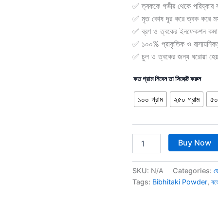
✅ ত্বককে গভীর থেকে পরিষ্কার 
✅ মৃত কোষ দূর করে ত্বক করে মস
✅ ব্রণ ও ত্বকের ইনফেকশন কমা
✅ ১০০% প্রাকৃতিক ও রাসায়নিকমু
✅ চুল ও ত্বকের জন্য ঘরোয়া হেয়
কত গ্রাম নিবেন তা সিলেক্ট করুন
১০০ গ্রাম
২৫০ গ্রাম
৫০
Buy Now
SKU:
N/A
Categories:
ভ
Tags:
Bibhitaki Powder
,
বহ