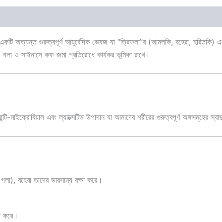
(1)
একটি অত্যন্ত গুরুত্বপূর্ণ আয়ুর্বেদিক ভেষজ যা “ত্রিফলা”র (আমলকি, বহেরা, হরিতকি) এ
কান, গলা ও সাইনাসে কফ জমা প্রতিরোধে কার্যকর ভূমিকা রাখে।
যান্টি-মাইক্রোবিয়াল এবং ল্যাক্সেটিভ উপাদান যা আমাদের শরীরের গুরুত্বপূর্ণ অঙ্গসমূহের স্বাস
লা), বহেরা তাদের ভারসাম্য রক্ষা করে।
হজ করে।