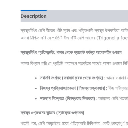
Description
Additional information
Reviews
স্বাস্থ্যবিধির মেথি বীজের খাঁটি স্বাদ এবং শক্তিশালী স্বাস্থ্য উপকার
আমরা নিশ্চিত করি যে প্রতিটি বীজ খাঁটি দেশি জাতের (
Trigonella f
স্বাস্থ্যবিধির প্রতিশ্রুতি: খামার থেকে প্যাকেট পর্যন্ত আপোসহীন গুণমান
আমরা বিশ্বাস করি যে প্রতিটি পদক্ষেপে সতর্কতার সাথেই আসল গুণমান নিশ্
সরাসরি সংগ্রহ (সরাসরি কৃষক থেকে সংগ্রহ):
আমরা সরাসরি স্
নিজস্ব প্রক্রিয়াজাতকরণ (নিজস্ব তত্ত্বাবধান):
বীজ পরিষ্কার 
শতভাগ বিশুদ্ধতা (বিশুদ্ধতার নিশ্চয়তা):
আমাদের মেথি শতভাগ প
স্বাস্থ্য গুপ্তধনের ভান্ডার (স্বাস্থ্যের গুপ্তধন)
শতাব্দী ধরে, মেথি আয়ুর্বেদের মতো ঐতিহ্যবাহী চিকিৎসায় একটি গুরুত্