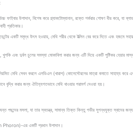
:
চ্চ ফাইবার উপাদান, বিশেষ করে গ্ল্যাকটোম্যানান, রক্তে শর্করার শোষণ ধীর করে, যা ব্লাড
বাহী প্রতিকার।
সিডেন্টের একটি সমৃদ্ধ উৎস হওয়ায়, মেথি শরীর থেকে টক্সিন বের করে দিতে এবং হজমে সহ
), খুশকি এবং দুর্বল চুলের সমস্যা মোকাবিলা করার জন্য এটি দিয়ে একটি পুষ্টিকর হেয়ার 
িয়মিত মেথি সেবন করলে এলডিএল (খারাপ) কোলেস্টেরলের মাত্রা কমাতে সাহায্য করে এবং 
াবে বৃদ্ধি করার জন্য ঐতিহ্যগতভাবে মেথি খাওয়ার পরামর্শ দেওয়া হয়।
্ত পছন্দের মসলা, যা তার স্বতন্ত্র, সামান্য তিক্ত কিন্তু গভীর সুগন্ধযুক্ত স্বাদের জন
ch Phoron)-এর একটি প্রধান উপাদান।