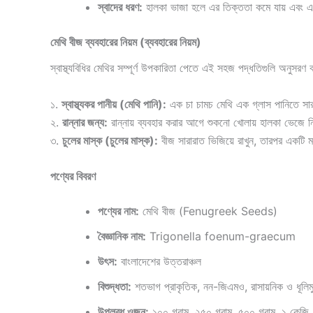
স্বাদের ধরণ:
হালকা ভাজা হলে এর তিক্ততা কমে যায় এবং একট
মেথি বীজ ব্যবহারের নিয়ম (ব্যবহারের নিয়ম)
স্বাস্থ্যবিধির মেথির সম্পূর্ণ উপকারিতা পেতে এই সহজ পদ্ধতিগুলি অনুসরণ 
১.
স্বাস্থ্যকর পানীয় (মেথি পানি):
এক চা চামচ মেথি এক গ্লাস পানিতে সারা
২.
রান্নার জন্য:
রান্নায় ব্যবহার করার আগে শুকনো খোলায় হালকা ভেজে 
৩.
চুলের মাস্ক (চুলের মাস্ক):
বীজ সারারাত ভিজিয়ে রাখুন, তারপর একটি ম
পণ্যের বিবরণ
পণ্যের নাম:
মেথি বীজ (Fenugreek Seeds)
বৈজ্ঞানিক নাম:
Trigonella foenum-graecum
উৎস:
বাংলাদেশের উত্তরাঞ্চল
বিশুদ্ধতা:
শতভাগ প্রাকৃতিক, নন-জিএমও, রাসায়নিক ও ধূলিম
উপলব্ধ ওজন:
১০০ গ্রাম, ২৫০ গ্রাম, ৫০০ গ্রাম, ১ কেজি