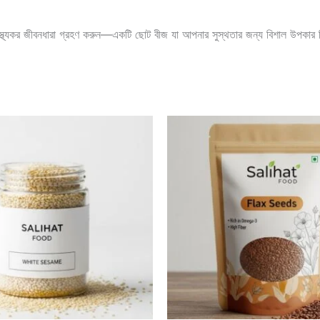
টি স্বাস্থ্যকর জীবনধারা গ্রহণ করুন—একটি ছোট বীজ যা আপনার সুস্থতার জন্য বিশাল উপকা
Price
This
range:
product
600.00৳
through
has
1,150.00৳
multiple
variants.
The
options
may
be
chosen
on