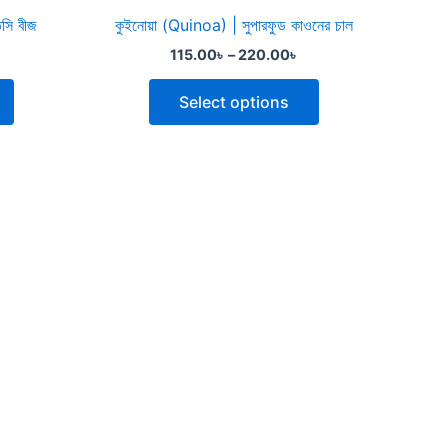
the
the
িসি বীজ
কুইনোয়া (Quinoa) | সুপারফুড কাওনের চাল
product
product
115.00
৳
–
220.00
৳
page
page
Select options