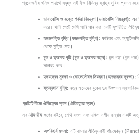
প্রয়োজনীয় খনিজ পদার্থে সমৃদ্ধ এই বীজ বিভিন্ন স্বাস্থ্য সুবিধা প্রদান করে
ডায়াবেটিস ও রক্তে শর্করা নিয়ন্ত্রণ (ডায়াবেটিস নিয়ন্ত্রণ):
এর উ
করে। খালি পেটে মেথি পানি পান করা একটি সুপরিচিত ঐতিহ্য
হজমশক্তি বৃদ্ধি (হজমশক্তি বৃদ্ধি):
ফাইবার এবং অ্যান্টিঅক্
থেকে মুক্তি দেয়।
চুল ও ত্বকের পুষ্টি (চুল ও ত্বকের যত্ন):
চুল পড়া (চুল পড়া
সাহায্য করে।
হৃদযন্ত্রের সুরক্ষা ও কোলেস্টেরল নিয়ন্ত্রণ (হৃদযন্ত্রের সুরক্ষা):
ন
স্তন্যদান বৃদ্ধি:
নতুন মায়েদের বুকের দুধ উৎপাদন স্বাভাবিকভ
প্রতিটি বীজে ঐতিহ্যের স্বাদ (ঐতিহ্যের স্বাদ)
এর औषधीय গুণের বাইরে, মেথি বাংলা এবং দক্ষিণ এশীয় রান্নায় একটি অত্যন
অপরিহার্য মশলা:
এটি বাংলার ঐতিহ্যবাহী পাঁচফোড়ন (Pan