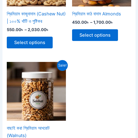
may
may
be
be
প্রিমিয়াম কাজুবাদাম (Cashew Nut)
প্রিমিয়াম কাঠ বাদাম Almonds
chosen
chosen
| ১০০% খাঁটি ও পুষ্টিকর
450.00
৳
–
1,700.00
৳
on
on
550.00
৳
–
2,030.00
৳
the
the
Select options
product
product
Select options
page
page
Price
This
Sale!
range:
product
500.00৳
through
has
1,800.00৳
multiple
variants.
The
options
may
be
বাছাই করা প্রিমিয়াম আখরোট
chosen
(Walnuts)