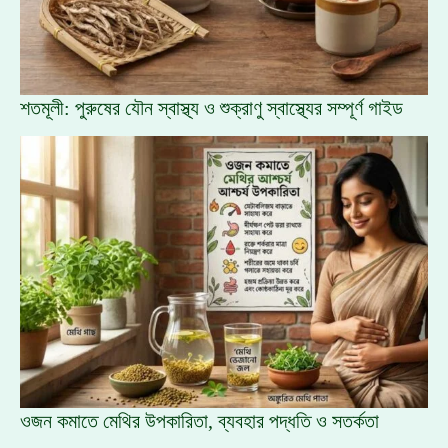
শতমূলী: পুরুষের যৌন স্বাস্থ্য ও শুক্রাণু স্বাস্থ্যের সম্পূর্ণ গাইড
ওজন কমাতে মেথির উপকারিতা, ব্যবহার পদ্ধতি ও সতর্কতা