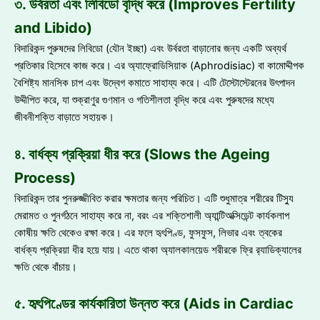
৩. উর্বরতা এবং লিবিডো বৃদ্ধি করে (Improves Fertility
and Libido)
বিদারিকন্দ পুরুষদের লিবিডো (যৌন ইচ্ছা) এবং উর্বরতা বাড়ানোর জন্য একটি অব্যর্থ
প্রতিকার হিসেবে কাজ করে। এর অ্যাফ্রোডিসিয়াক (Aphrodisiac) বা কামোদ্দীপক
বৈশিষ্ট্য মানসিক চাপ এবং উদ্বেগ কমাতে সাহায্য করে। এটি টেস্টোস্টেরনের উৎপাদন
উদ্দীপিত করে, যা শুক্রাণুর গুণমান ও গতিশীলতা বৃদ্ধি করে এবং পুরুষদের মধ্যে
জীবনীশক্তি বাড়াতে সহায়ক।
৪. বার্ধক্য প্রক্রিয়া ধীর করে (Slows the Ageing
Process)
বিদারিকন্দ তার পুনরুজ্জীবিত করার ক্ষমতার জন্য পরিচিত। এটি শুধুমাত্র শরীরের টিস্যু
মেরামত ও পুনর্গঠনে সাহায্য করে না, বরং এর শক্তিশালী অ্যান্টিঅক্সিডেন্ট কার্যকলাপ
কোষীয় ক্ষতি থেকেও রক্ষা করে। এর ফলে হৃৎপিণ্ড, ফুসফুস, লিভার এবং ত্বকের
বার্ধক্য প্রক্রিয়া ধীর হয়ে যায়। এতে থাকা অ্যালকালয়েড শরীরকে ফ্রি র‍্যাডিক্যালের
ক্ষতি থেকে বাঁচায়।
৫. হৃৎপিণ্ডের কার্যকারিতা উন্নত করে (Aids in Cardiac