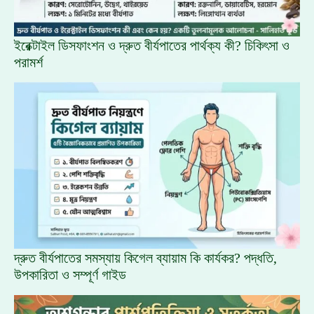
ইরেক্টাইল ডিসফাংশন ও দ্রুত বীর্যপাতের পার্থক্য কী? চিকিৎসা ও
পরামর্শ
দ্রুত বীর্যপাতের সমস্যায় কিগেল ব্যায়াম কি কার্যকর? পদ্ধতি,
উপকারিতা ও সম্পূর্ণ গাইড