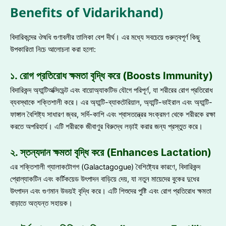
Benefits of Vidarikhand)
বিদারিকন্দের ঔষধি গুণাবলীর তালিকা বেশ দীর্ঘ। এর মধ্যে সবচেয়ে গুরুত্বপূর্ণ কিছু
উপকারিতা নিচে আলোচনা করা হলো:
১. রোগ প্রতিরোধ ক্ষমতা বৃদ্ধি করে (Boosts Immunity)
বিদারিকন্দ অ্যান্টিঅক্সিডেন্ট এবং বায়োঅ্যাকটিভ যৌগে পরিপূর্ণ, যা শরীরের রোগ প্রতিরোধ
ব্যবস্থাকে শক্তিশালী করে। এর অ্যান্টি-ব্যাকটেরিয়াল, অ্যান্টি-ভাইরাল এবং অ্যান্টি-
ফাঙ্গাল বৈশিষ্ট্য সাধারণ জ্বর, সর্দি-কাশি এবং শ্বাসতন্ত্রের সংক্রমণ থেকে শরীরকে রক্ষা
করতে অপরিহার্য। এটি শরীরকে জীবাণুর বিরুদ্ধে লড়াই করার জন্য প্রস্তুত করে।
২. স্তন্যদান ক্ষমতা বৃদ্ধি করে (Enhances Lactation)
এর শক্তিশালী গ্যালাকটোগগ (Galactagogue) বৈশিষ্ট্যের কারণে, বিদারিকন্দ
প্রোল্যাকটিন এবং কর্টিকয়েড উৎপাদন বাড়িয়ে দেয়, যা নতুন মায়েদের বুকের দুধের
উৎপাদন এবং গুণমান উভয়ই বৃদ্ধি করে। এটি শিশুদের পুষ্টি এবং রোগ প্রতিরোধ ক্ষমতা
বাড়াতে অত্যন্ত সহায়ক।