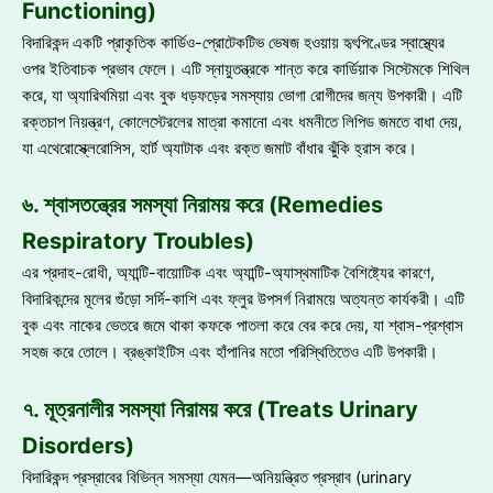
Functioning)
বিদারিকন্দ একটি প্রাকৃতিক কার্ডিও-প্রোটেকটিভ ভেষজ হওয়ায় হৃৎপিণ্ডের স্বাস্থ্যের
ওপর ইতিবাচক প্রভাব ফেলে। এটি স্নায়ুতন্ত্রকে শান্ত করে কার্ডিয়াক সিস্টেমকে শিথিল
করে, যা অ্যারিথমিয়া এবং বুক ধড়ফড়ের সমস্যায় ভোগা রোগীদের জন্য উপকারী। এটি
রক্তচাপ নিয়ন্ত্রণ, কোলেস্টেরলের মাত্রা কমানো এবং ধমনীতে লিপিড জমতে বাধা দেয়,
যা এথেরোস্ক্লেরোসিস, হার্ট অ্যাটাক এবং রক্ত ​​জমাট বাঁধার ঝুঁকি হ্রাস করে।
৬. শ্বাসতন্ত্রের সমস্যা নিরাময় করে (Remedies
Respiratory Troubles)
এর প্রদাহ-রোধী, অ্যান্টি-বায়োটিক এবং অ্যান্টি-অ্যাস্থমাটিক বৈশিষ্ট্যের কারণে,
বিদারিকন্দের মূলের গুঁড়ো সর্দি-কাশি এবং ফ্লুর উপসর্গ নিরাময়ে অত্যন্ত কার্যকরী। এটি
বুক এবং নাকের ভেতরে জমে থাকা কফকে পাতলা করে বের করে দেয়, যা শ্বাস-প্রশ্বাস
সহজ করে তোলে। ব্রঙ্কাইটিস এবং হাঁপানির মতো পরিস্থিতিতেও এটি উপকারী।
৭. মূত্রনালীর সমস্যা নিরাময় করে (Treats Urinary
Disorders)
বিদারিকন্দ প্রস্রাবের বিভিন্ন সমস্যা যেমন—অনিয়ন্ত্রিত প্রস্রাব (urinary