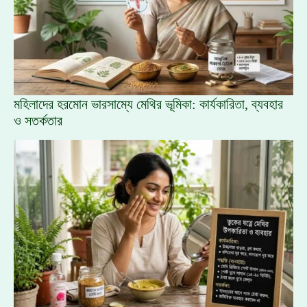
মহিলাদের হরমোন ভারসাম্যে মেথির ভূমিকা: কার্যকারিতা, ব্যবহার
ও সতর্কতার