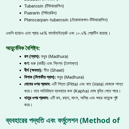
Tuberosin (টিউবারোসিন)
Puerarin (পিউরেরিন)
Pterocarpan-tuberosin (টেরোকারপান-টিউবারোসিন)
এগুলি ছাড়াও এতে প্রায় ৬৪% কার্বোহাইড্রেট এবং ১০.৯% প্রোটিন রয়েছে।
আয়ুর্বেদিক বৈশিষ্ট্য:
রস (স্বাদ):
মধুর (Madhura)
গুণ:
গুরু (ভারী) এবং স্নিগ্ধ (তৈলাক্ত)
বীর্য (ক্ষমতা):
শীত (Sheet)
বিপাক (বিপাকীয় স্বাদ):
মধুর (Madhura)
দোষের ওপর প্রভাব:
এটি পিত্ত (Pitta) এবং বাত (Vata) দোষকে শান্ত
করে। তবে অতিরিক্ত ব্যবহারে কফ (Kapha) দোষ বৃদ্ধি পেতে পারে।
ধাতুর ওপর প্রভাব:
এটি রস, রক্ত, মাংস, অস্থি এবং শুক্র ধাতুকে পুষ্ট
করে।
ব্যবহারের পদ্ধতি এবং ফর্মুলেশন (Method of