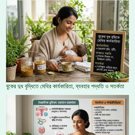
বুকের দুধ বৃদ্ধিতে মেথির কার্যকারিতা, ব্যবহার পদ্ধতি ও সতর্কতা