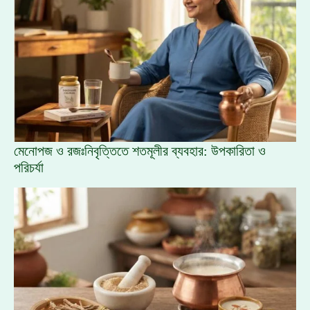
মেনোপজ ও রজঃনিবৃত্তিতে শতমূলীর ব্যবহার: উপকারিতা ও
পরিচর্যা