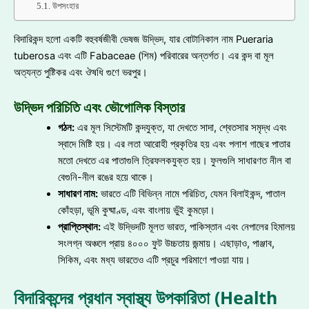
উপসংহার
বিদারিকন্দ হলো একটি বহুবর্ষজীবী ভেষজ উদ্ভিদ, যার বোটানিকাল নাম
Pueraria
tuberosa
এবং এটি Fabaceae (শিম) পরিবারের অন্তর্গত। এর কন্দ বা মূল
অত্যন্ত পুষ্টিকর এবং ঔষধি গুণে ভরপুর।
উদ্ভিদ পরিচিতি এবং ভৌগোলিক বিস্তার
গঠন:
এর মূল সিস্টেমটি কন্দযুক্ত, যা দেখতে সাদা, শ্বেতসার সমৃদ্ধ এবং
স্বাদে মিষ্টি হয়। এর লতা আরোহী প্রকৃতির হয় এবং পলাশ গাছের পাতার
মতো দেখতে এর পাতাগুলি ত্রিফলকযুক্ত হয়। ফুলগুলি সাধারণত নীল বা
বেগুনি-নীল রঙের হয়ে থাকে।
সাধারণ নাম:
ভারতে এটি বিভিন্ন নামে পরিচিত, যেমন বিলাইকন্দ, পাতাল
কোঁহড়া, ভূমি কুষ্মাণ্ড, এবং বাংলায় ভুঁই কুমড়ো।
প্রাপ্তিস্থান:
এই উদ্ভিদটি মূলত ভারত, পাকিস্তান এবং নেপালের হিমালয়
সংলগ্ন অঞ্চলে প্রায় ৪০০০ ফুট উচ্চতায় জন্মায়। এছাড়াও, পাঞ্জাব,
সিকিম, এবং মধ্য ভারতেও এটি প্রচুর পরিমাণে পাওয়া যায়।
বিদারিকন্দের প্রধান স্বাস্থ্য উপকারিতা (Health