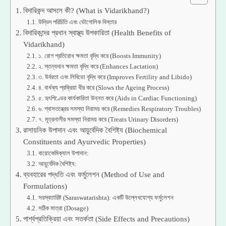
বিদারিকন্দ আসলে কী? (What is Vidarikhand?)
উদ্ভিদ পরিচিতি এবং ভৌগোলিক বিস্তার
বিদারিকন্দের প্রধান স্বাস্থ্য উপকারিতা (Health Benefits of
Vidarikhand)
১. রোগ প্রতিরোধ ক্ষমতা বৃদ্ধি করে (Boosts Immunity)
২. স্তন্যদান ক্ষমতা বৃদ্ধি করে (Enhances Lactation)
৩. উর্বরতা এবং লিবিডো বৃদ্ধি করে (Improves Fertility and Libido)
৪. বার্ধক্য প্রক্রিয়া ধীর করে (Slows the Ageing Process)
৫. হৃৎপিণ্ডের কার্যকারিতা উন্নত করে (Aids in Cardiac Functioning)
৬. শ্বাসতন্ত্রের সমস্যা নিরাময় করে (Remedies Respiratory Troubles)
৭. মূত্রনালীর সমস্যা নিরাময় করে (Treats Urinary Disorders)
রাসায়নিক উপাদান এবং আয়ুর্বেদিক বৈশিষ্ট্য (Biochemical
Constituents and Ayurvedic Properties)
বায়োকেমিক্যাল উপাদান:
আয়ুর্বেদিক বৈশিষ্ট্য:
ব্যবহারের পদ্ধতি এবং ফর্মুলেশন (Method of Use and
Formulations)
সরস্বতারিষ্ট (Saraswatarishta): একটি উল্লেখযোগ্য ফর্মুলেশন
সঠিক মাত্রা (Dosage)
পার্শ্বপ্রতিক্রিয়া এবং সতর্কতা (Side Effects and Precautions)