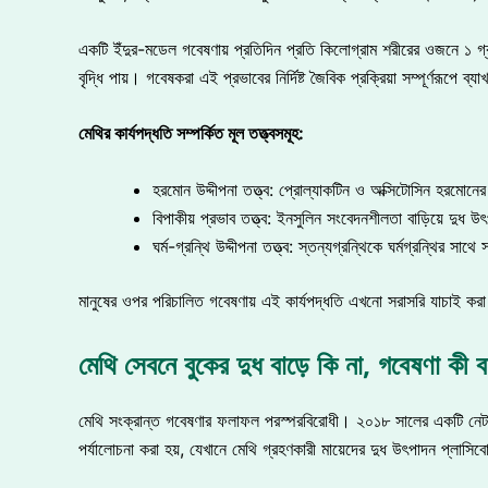
একটি ইঁদুর-মডেল গবেষণায় প্রতিদিন প্রতি কিলোগ্রাম শরীরের ওজনে ১ গ্র
বৃদ্ধি পায়। গবেষকরা এই প্রভাবের নির্দিষ্ট জৈবিক প্রক্রিয়া সম্পূর্ণরূপে ব্
মেথির
কার্যপদ্ধতি
সম্পর্কিত
মূল
তত্ত্বসমূহ:
হরমোন উদ্দীপনা তত্ত্ব: প্রোল্যাকটিন ও অক্সিটোসিন হরমোনের ম
বিপাকীয় প্রভাব তত্ত্ব: ইনসুলিন সংবেদনশীলতা বাড়িয়ে দুধ উ
ঘর্ম-গ্রন্থি উদ্দীপনা তত্ত্ব: স্তন্যগ্রন্থিকে ঘর্মগ্রন্থির সাথে
মানুষের ওপর পরিচালিত গবেষণায় এই কার্যপদ্ধতি এখনো সরাসরি যাচাই কর
মেথি সেবনে বুকের দুধ বাড়ে কি না, গবেষণা কী 
মেথি সংক্রান্ত গবেষণার ফলাফল পরস্পরবিরোধী। ২০১৮ সালের একটি নেটওয
পর্যালোচনা করা হয়, যেখানে মেথি গ্রহণকারী মায়েদের দুধ উৎপাদন প্লাসিবো