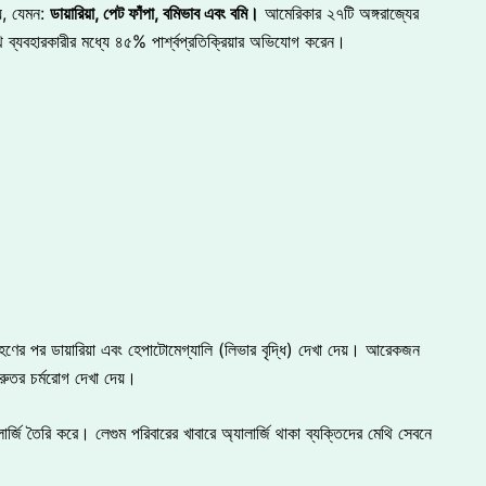
ায়, যেমন:
ডায়ারিয়া,
পেট
ফাঁপা,
বমিভাব
এবং
বমি
।
আমেরিকার ২৭টি অঙ্গরাজ্যের
ব্যবহারকারীর মধ্যে ৪৫% পার্শ্বপ্রতিক্রিয়ার অভিযোগ করেন।
ণের পর ডায়ারিয়া এবং হেপাটোমেগ্যালি (লিভার বৃদ্ধি) দেখা দেয়। আরেকজন
ুরুতর চর্মরোগ দেখা দেয়।
র্জি তৈরি করে। লেগুম পরিবারের খাবারে অ্যালার্জি থাকা ব্যক্তিদের মেথি সেবনে