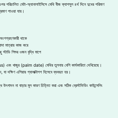
ওপর পরিচালিত মেটা-অ্যানালাইসিসে মেথি বীজ ক্যাপসুল ৪র্থ দিনে দুধের পরিমাণ
প্রমাণ পাওয়া যায়।
 অংশগ্রহণকারী থাকে
াদা মাত্রায় কাজ করে
ছু স্টাডি শিশুর ওজন বৃদ্ধি মাপে
ং খাজুর (palm date) মেথির তুলনায় বেশি কার্যকারিতা দেখিয়েছে।
 দক্ষিণ এশিয়ায় গ্যালাক্টাগগ হিসেবে ব্যবহৃত হয়।
 উৎপাদন না বাড়ার মূল কারণ চিহ্নিত করা এবং সঠিক ব্রেস্টফিডিং কাউন্সেলিং