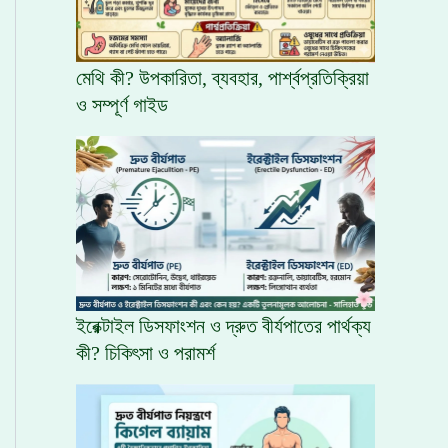
মেথি কী? উপকারিতা, ব্যবহার, পার্শ্বপ্রতিক্রিয়া
ও সম্পূর্ণ গাইড
ইরেক্টাইল ডিসফাংশন ও দ্রুত বীর্যপাতের পার্থক্য
কী? চিকিৎসা ও পরামর্শ