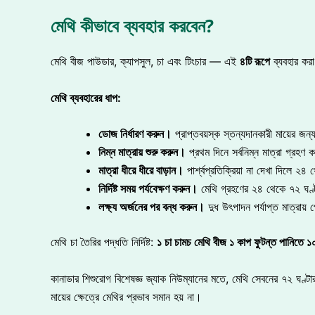
মেথি কীভাবে ব্যবহার করবেন?
মেথি বীজ পাউডার, ক্যাপসুল, চা এবং টিংচার — এই
৪টি
রূপে
ব্যবহার করা
মেথি
ব্যবহারের
ধাপ:
ডোজ নির্ধারণ করুন
।
প্রাপ্তবয়স্ক স্তন্যদানকারী মায়ের জন
নিম্ন মাত্রায় শুরু করুন
।
প্রথম দিনে সর্বনিম্ন মাত্রা গ্রহণ ক
মাত্রা ধীরে ধীরে বাড়ান
।
পার্শ্বপ্রতিক্রিয়া না দেখা দিলে ২৪
নির্দিষ্ট সময় পর্যবেক্ষণ করুন
।
মেথি গ্রহণের ২৪ থেকে ৭২ ঘণ্টা
লক্ষ্য অর্জনের পর বন্ধ করুন
।
দুধ উৎপাদন পর্যাপ্ত মাত্রায়
মেথি চা তৈরির পদ্ধতি নির্দিষ্ট:
১
চা
চামচ
মেথি
বীজ
১
কাপ
ফুটন্ত
পানিতে
১
কানাডার শিশুরোগ বিশেষজ্ঞ জ্যাক নিউম্যানের মতে, মেথি সেবনের ৭২ ঘণ্ট
মায়ের ক্ষেত্রে মেথির প্রভাব সমান হয় না।