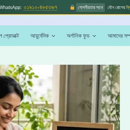
০১৯১০-৪৮৫৩৬৭
tsApp:
গোপনীয়তার সাথে
যৌন রোগের
ফ্রি পর
 প্রোডাক্ট
আয়ুর্বেদিক
অর্গানিক ফুড
আমাদের সম্প