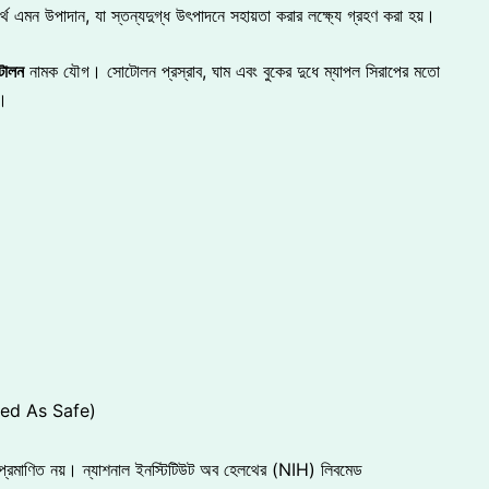
থ এমন উপাদান, যা স্তন্যদুগ্ধ উৎপাদনে সহায়তা করার লক্ষ্যে গ্রহণ করা হয়।
োলন
নামক যৌগ। সোটোলন প্রস্রাব, ঘাম এবং বুকের দুধে ম্যাপল সিরাপের মতো
া।
zed As Safe)
পূর্ণ প্রমাণিত নয়। ন্যাশনাল ইনস্টিটিউট অব হেলথের (NIH) লিবমেড