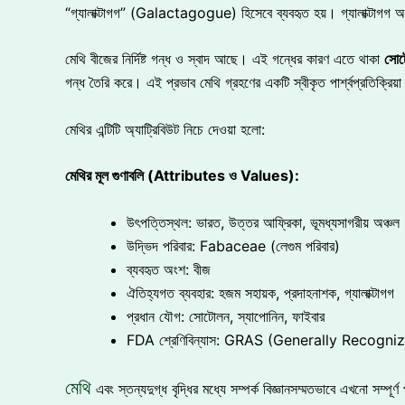
“গ্যালাক্টাগগ” (Galactagogue) হিসেবে ব্যবহৃত হয়। গ্যালাক্টাগগ অর্
মেথি বীজের নির্দিষ্ট গন্ধ ও স্বাদ আছে। এই গন্ধের কারণ এতে থাকা
সোট
গন্ধ তৈরি করে। এই প্রভাব মেথি গ্রহণের একটি স্বীকৃত পার্শ্বপ্রতিক্রিয়
মেথির এন্টিটি অ্যাট্রিবিউট নিচে দেওয়া হলো:
মেথির
মূল
গুণাবলি (Attributes
ও Values):
উৎপত্তিস্থল: ভারত, উত্তর আফ্রিকা, ভূমধ্যসাগরীয় অঞ্চল
উদ্ভিদ পরিবার: Fabaceae (লেগুম পরিবার)
ব্যবহৃত অংশ: বীজ
ঐতিহ্যগত ব্যবহার: হজম সহায়ক, প্রদাহনাশক, গ্যালাক্টাগগ
প্রধান যৌগ: সোটোলন, স্যাপোনিন, ফাইবার
FDA শ্রেণিবিন্যাস: GRAS (Generally Recogni
মেথি
এবং স্তন্যদুগ্ধ বৃদ্ধির মধ্যে সম্পর্ক বিজ্ঞানসম্মতভাবে এখনো সম্