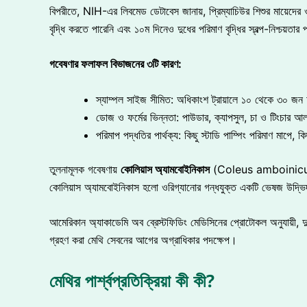
বিপরীতে, NIH-এর লিবমেড ডেটাবেস জানায়, প্রিম্যাচিউর শিশুর মায়েদের 
বৃদ্ধি করতে পারেনি এবং ১০ম দিনেও দুধের পরিমাণ বৃদ্ধির স্বল্প-নিশ্চয়তার 
গবেষণার
ফলাফল
বিভাজনের
৩টি
কারণ:
স্যাম্পল সাইজ সীমিত: অধিকাংশ ট্রায়ালে ১০ থেকে ৩০ জন
ডোজ ও ফর্মের ভিন্নতা: পাউডার, ক্যাপসুল, চা ও টিংচার আল
পরিমাপ পদ্ধতির পার্থক্য: কিছু স্টাডি পাম্পিং পরিমাণ মাপে, কি
তুলনামূলক গবেষণায়
কোলিয়াস
অ্যামবোইনিকাস
(Coleus amboinicus) এব
কোলিয়াস অ্যামবোইনিকাস হলো ওরিগ্যানোর গন্ধযুক্ত একটি ভেষজ উদ্ভিদ, যা
আমেরিকান অ্যাকাডেমি অব ব্রেস্টফিডিং মেডিসিনের প্রোটোকল অনুযায়ী, দুধ
গ্রহণ করা মেথি সেবনের আগের অগ্রাধিকার পদক্ষেপ।
মেথির পার্শ্বপ্রতিক্রিয়া কী কী?