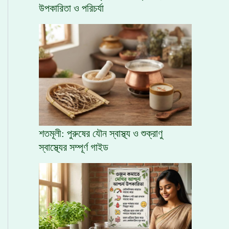
উপকারিতা ও পরিচর্যা
শতমূলী: পুরুষের যৌন স্বাস্থ্য ও শুক্রাণু
স্বাস্থ্যের সম্পূর্ণ গাইড