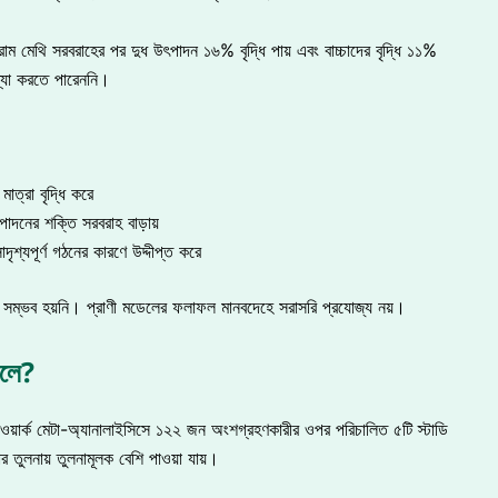
াম মেথি সরবরাহের পর দুধ উৎপাদন ১৬% বৃদ্ধি পায় এবং বাচ্চাদের বৃদ্ধি ১১%
যাখ্যা করতে পারেননি।
াত্রা বৃদ্ধি করে
ৎপাদনের শক্তি সরবরাহ বাড়ায়
 সাদৃশ্যপূর্ণ গঠনের কারণে উদ্দীপ্ত করে
া সম্ভব হয়নি। প্রাণী মডেলের ফলাফল মানবদেহে সরাসরি প্রযোজ্য নয়।
বলে?
়ার্ক মেটা-অ্যানালাইসিসে ১২২ জন অংশগ্রহণকারীর ওপর পরিচালিত ৫টি স্টাডি
র তুলনায় তুলনামূলক বেশি পাওয়া যায়।