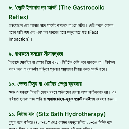
৮. ‘ডোন্ট ইগনোর দ্য আর্জ’ (The Gastrocolic
Reflex)
মলত্যাগের বেগ আসার সাথে সাথেই বাথরুমে যাওয়া উচিত। দেরি করলে কোলন
মলের পানি শুষে নেয় এবং মল পাথরের মতো শক্ত হয়ে যায় (Fecal
Impaction)।
৯. বাথরুমে সময়ের সীমাবদ্ধতা
টয়লেটে মোবাইল বা পেপার নিয়ে ৫-১০ মিনিটের বেশি বসে থাকবেন না। দীর্ঘক্ষণ
বসার ফলে মাধ্যাকর্ষণ শক্তির প্রভাবে পায়ুপথের শিরায় রক্ত জমাট বাধে।
১০. ভেজা টিস্যু বা ওয়াটার স্প্রে ব্যবহার
শুষ্ক ও খসখসে টয়লেট পেপার ঘষলে পাইলসের ফোলা অংশ ক্ষতিগ্রস্ত হয়। এর
পরিবর্তে হালকা গরম পানি বা
অ্যালকোহল-মুক্ত ময়েস্ট ওয়াইপস
ব্যবহার করুন।
১১. সিটজ বাথ (Sitz Bath Hydrotherapy)
কুসুম গরম পানিতে (৪০°-৪৫° সে.) কোমর পর্যন্ত ডুবিয়ে ১০-১৫ মিনিট বসে