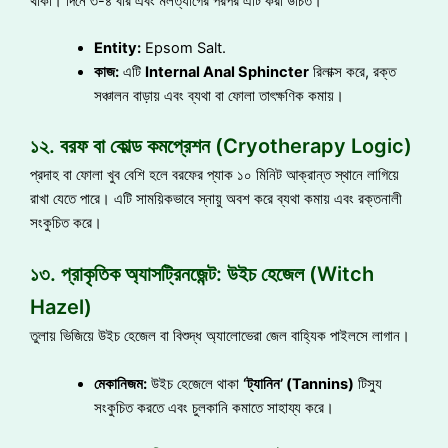
থাকা। দিনে ৩-৪ বার এবং মলত্যাগের পরপর এটি করা উচিত।
Entity:
Epsom Salt.
কাজ:
এটি
Internal Anal Sphincter
রিলাক্স করে, রক্ত
সঞ্চালন বাড়ায় এবং ব্যথা বা ফোলা তাৎক্ষণিক কমায়।
১২. বরফ বা কোল্ড কমপ্রেশন (Cryotherapy Logic)
প্রদাহ বা ফোলা খুব বেশি হলে বরফের প্যাক ১০ মিনিট আক্রান্ত স্থানে লাগিয়ে
রাখা যেতে পারে। এটি সাময়িকভাবে স্নায়ু অবশ করে ব্যথা কমায় এবং রক্তনালী
সংকুচিত করে।
১৩. প্রাকৃতিক অ্যাসট্রিনজেন্ট: উইচ হেজেল (Witch
Hazel)
তুলায় ভিজিয়ে উইচ হেজেল বা বিশুদ্ধ অ্যালোভেরা জেল বাহ্যিক পাইলসে লাগান।
মেকানিজম:
উইচ হেজেলে থাকা
‘ট্যানিন’ (Tannins)
টিস্যু
সংকুচিত করতে এবং চুলকানি কমাতে সাহায্য করে।