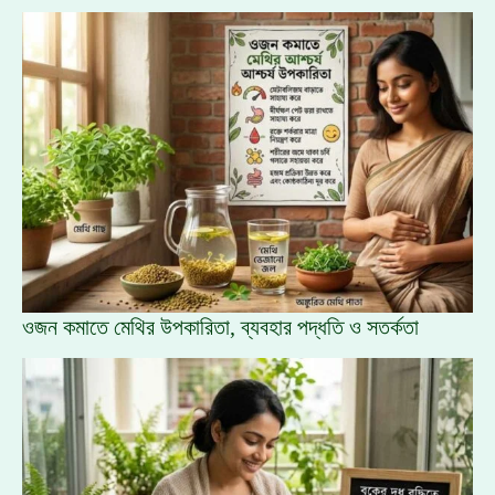
ওজন কমাতে মেথির উপকারিতা, ব্যবহার পদ্ধতি ও সতর্কতা