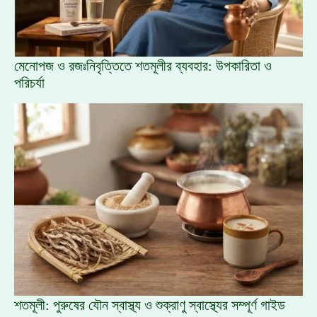
মেনোপজ ও রজঃনিবৃত্তিতে শতমূলীর ব্যবহার: উপকারিতা ও
পরিচর্যা
শতমূলী: পুরুষের যৌন স্বাস্থ্য ও শুক্রাণু স্বাস্থ্যের সম্পূর্ণ গাইড