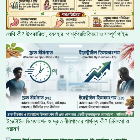
মেথি কী? উপকারিতা, ব্যবহার, পার্শ্বপ্রতিক্রিয়া ও সম্পূর্ণ গাইড
ইরেক্টাইল ডিসফাংশন ও দ্রুত বীর্যপাতের পার্থক্য কী? চিকিৎসা ও
পরামর্শ