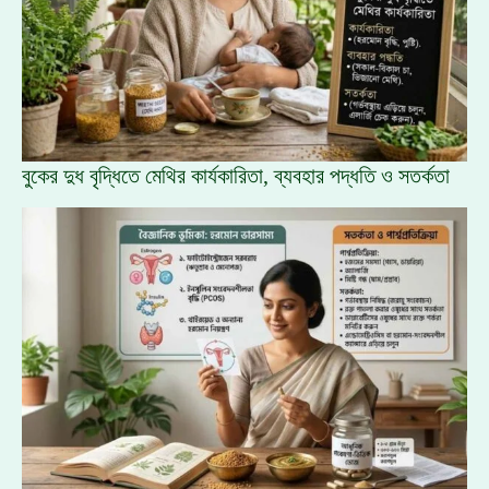
বুকের দুধ বৃদ্ধিতে মেথির কার্যকারিতা, ব্যবহার পদ্ধতি ও সতর্কতা