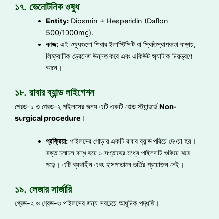
১৭. ভেনোটনিক ওষুধ
Entity:
Diosmin + Hesperidin (Daflon
500/1000mg).
কাজ:
এই ওষুধগুলো শিরার ইলাস্টিসিটি বা স্থিতিস্থাপকতা বাড়ায়,
লিম্ফ্যাটিক ড্রেনেজ উন্নত করে এবং একিউট অ্যাটাক নিয়ন্ত্রণে
আনে।
১৮. রাবার ব্যান্ড লাইগেশন
গ্রেড-১ ও গ্রেড-২ পাইলসের জন্য এটি একটি গোল্ড স্ট্যান্ডার্ড
Non-
surgical procedure
।
প্রক্রিয়া:
পাইলসের গোড়ায় একটি রাবার ব্যান্ড পরিয়ে দেওয়া হয়।
রক্ত চলাচল বন্ধ হয়ে ১ সপ্তাহের মধ্যে পাইলসটি শুকিয়ে ঝরে
পড়ে। এটি ব্যথাহীন এবং হাসপাতালে ভর্তির প্রয়োজন নেই।
১৯. লেজার সার্জারি
গ্রেড-২ ও গ্রেড-৩ পাইলসের জন্য সবচেয়ে আধুনিক পদ্ধতি।