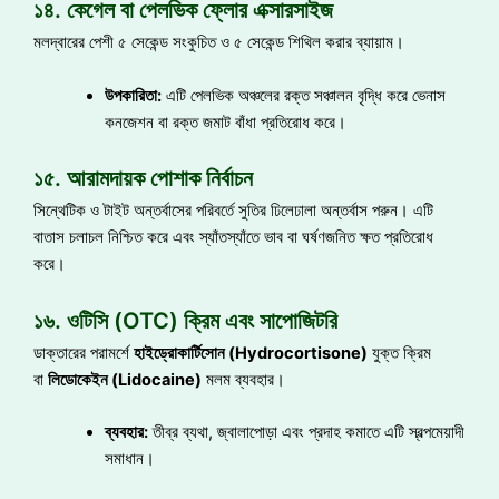
১৪. কেগেল বা পেলভিক ফ্লোর এক্সারসাইজ
মলদ্বারের পেশী ৫ সেকেন্ড সংকুচিত ও ৫ সেকেন্ড শিথিল করার ব্যায়াম।
উপকারিতা:
এটি পেলভিক অঞ্চলের রক্ত সঞ্চালন বৃদ্ধি করে ভেনাস
কনজেশন বা রক্ত জমাট বাঁধা প্রতিরোধ করে।
১৫. আরামদায়ক পোশাক নির্বাচন
সিন্থেটিক ও টাইট অন্তর্বাসের পরিবর্তে সুতির ঢিলেঢালা অন্তর্বাস পরুন। এটি
বাতাস চলাচল নিশ্চিত করে এবং স্যাঁতস্যাঁতে ভাব বা ঘর্ষণজনিত ক্ষত প্রতিরোধ
করে।
১৬. ওটিসি (OTC) ক্রিম এবং সাপোজিটরি
ডাক্তারের পরামর্শে
হাইড্রোকার্টিসোন (Hydrocortisone)
যুক্ত ক্রিম
বা
লিডোকেইন (Lidocaine)
মলম ব্যবহার।
ব্যবহার:
তীব্র ব্যথা, জ্বালাপোড়া এবং প্রদাহ কমাতে এটি স্বল্পমেয়াদী
সমাধান।