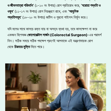
ও জীবনযাত্রা পরিবর্তন’
(১-১০ নং উপায়) রোগ প্রতিরোধ করে,
‘ঘরোয়া পদ্ধতি ও
ওষুধ’
(১১-১৭ নং উপায়) রোগ নিয়ন্ত্রণে রাখে, এবং
‘আধুনিক
পদ্ধতিসমূহ’
(১৮-২০ নং উপায়) জটিল ও পুরনো পাইলস নির্মূল করে।
যদি মলের সাথে কালচে রক্ত যায় বা অসহ্য ব্যথা হয়, তবে কালক্ষেপণ না করে
একজন বিশেষজ্ঞ
কোলোরেক্টাল সার্জন (Colorectal Surgeon)
-এর পরামর্শ
নিন। সঠিক সময়ে সঠিক পদক্ষেপ গ্রহণই আপনাকে এই যন্ত্রণাদায়ক রোগ
থেকে
চিরতরে মুক্তি
দিতে পারে।