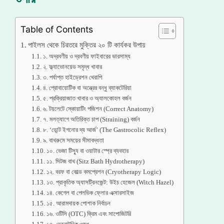
Table of Contents
পাইলস থেকে চিরতরে মুক্তির ২০ টি কার্যকর উপায়
১. অদ্রবণীয় ও দ্রবণীয় ফাইবারের ভারসাম্য
২. ফ্ল্যাভোনয়েড সমৃদ্ধ খাবার
৩. পর্যাপ্ত হাইড্রেশন থেরাপি
৪. প্রোবায়োটিক বা অন্ত্রের বন্ধু ব্যাকটেরিয়া
৫. প্রক্রিয়াজাত খাবার ও অ্যালকোহল বর্জন
৬. টয়লেটে স্কোয়াটিং পজিশন (Correct Anatomy)
৭. মলত্যাগে অতিরিক্ত চাপ (Straining) বর্জন
৮. ‘ডোন্ট ইগনোর দ্য আর্জ’ (The Gastrocolic Reflex)
৯. বাথরুমে সময়ের সীমাবদ্ধতা
১০. ভেজা টিস্যু বা ওয়াটার স্প্রে ব্যবহার
১১. সিটজ বাথ (Sitz Bath Hydrotherapy)
১২. বরফ বা কোল্ড কমপ্রেশন (Cryotherapy Logic)
১৩. প্রাকৃতিক অ্যাসট্রিনজেন্ট: উইচ হেজেল (Witch Hazel)
১৪. কেগেল বা পেলভিক ফ্লোর এক্সারসাইজ
১৫. আরামদায়ক পোশাক নির্বাচন
১৬. ওটিসি (OTC) ক্রিম এবং সাপোজিটরি