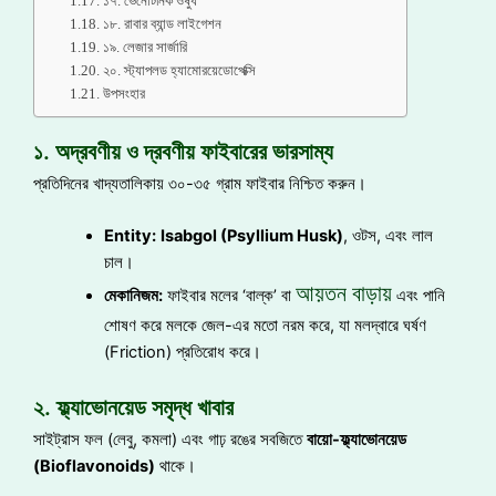
১৭. ভেনোটনিক ওষুধ
১৮. রাবার ব্যান্ড লাইগেশন
১৯. লেজার সার্জারি
২০. স্ট্যাপলড হ্যামোরয়েডোপেক্সি
উপসংহার
১. অদ্রবণীয় ও দ্রবণীয় ফাইবারের ভারসাম্য
প্রতিদিনের খাদ্যতালিকায় ৩০-৩৫ গ্রাম ফাইবার নিশ্চিত করুন।
Entity:
Isabgol (Psyllium Husk)
, ওটস, এবং লাল
চাল।
আয়তন বাড়ায়
মেকানিজম:
ফাইবার মলের ‘বাল্ক’ বা
এবং পানি
শোষণ করে মলকে জেল-এর মতো নরম করে, যা মলদ্বারে ঘর্ষণ
(Friction) প্রতিরোধ করে।
২. ফ্ল্যাভোনয়েড সমৃদ্ধ খাবার
সাইট্রাস ফল (লেবু, কমলা) এবং গাঢ় রঙের সবজিতে
বায়ো-ফ্ল্যাভোনয়েড
(Bioflavonoids)
থাকে।