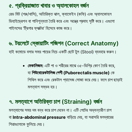
৫. প্রক্রিয়াজাত খাবার ও অ্যালকোহল বর্জন
রেড মিট (গরু/খাসি), অতিরিক্ত ঝাল, ক্যাফেইন (কফি) এবং অ্যালকোহল
ডিহাইড্রেশন বা পানিশূন্যতা তৈরি করে এবং অন্ত্রে প্রদাহ সৃষ্টি করে। এগুলো
পাইলসের ‘ট্রিগার ফ্যাক্টর’ হিসেবে কাজ করে।
৬. টয়লেটে স্কোয়াটিং পজিশন (Correct Anatomy)
হাই কমোডে বসার সময় পায়ের নিচে একটি ছোট টুল (Stool) ব্যবহার করুন।
মেকানিজম:
এটি পা ও শরীরের মাঝে ৩৫-ডিগ্রি কোণ তৈরি করে,
যা
পিউবোরেকটালিজ পেশী (Puborectalis muscle)
কে
শিথিল করে এবং রেকটাল প্যাসেজ সোজা করে দেয়। ফলে চাপ ছাড়াই
মলত্যাগ সম্ভব হয়।
৭. মলত্যাগে অতিরিক্ত চাপ (Straining) বর্জন
মলত্যাগের সময় দম বন্ধ করে চাপ দেবেন না। এটি পেটের অভ্যন্তরীণ চাপ
বা
Intra-abdominal pressure
বাড়িয়ে দেয়, যা সরাসরি মলদ্বারের
শিরাগুলোকে ফুলিয়ে দেয়।