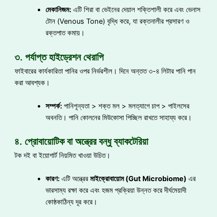
মেকানিজম:
এটি শিরা বা ভেইনের দেয়াল শক্তিশালী করে এবং ভেনাস
টোন (Venous Tone) বৃদ্ধি করে, যা রক্তনালীর প্রসারণ ও
রক্তপাত কমায়।
৩. পর্যাপ্ত হাইড্রেশন থেরাপি
ফাইবারের কার্যকারিতা পানির ওপর নির্ভরশীল। দিনে অন্তত ৩-৪ লিটার পানি পান
করা আবশ্যক।
সম্পর্ক:
পানিশূন্যতা > শক্ত মল > মলত্যাগে চাপ > পাইলসের
অবনতি। পানি কোলনের মিউকোসা পিচ্ছিল রাখতে সাহায্য করে।
৪. প্রোবায়োটিক বা অন্ত্রের বন্ধু ব্যাকটেরিয়া
টক দই বা ইয়োগার্ট নিয়মিত খাওয়া উচিত।
কারণ:
এটি অন্ত্রের
মাইক্রোবায়োম (Gut Microbiome)
এর
ভারসাম্য রক্ষা করে এবং হজম প্রক্রিয়া উন্নত করে দীর্ঘমেয়াদী
কোষ্ঠকাঠিন্য দূর করে।