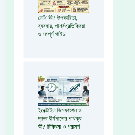
মেথি কী? উপকারিতা,
ব্যবহার, পার্শ্বপ্রতিক্রিয়া
ও সম্পূর্ণ গাইড
ইরেক্টাইল ডিসফাংশন ও
দ্রুত বীর্যপাতের পার্থক্য
কী? চিকিৎসা ও পরামর্শ