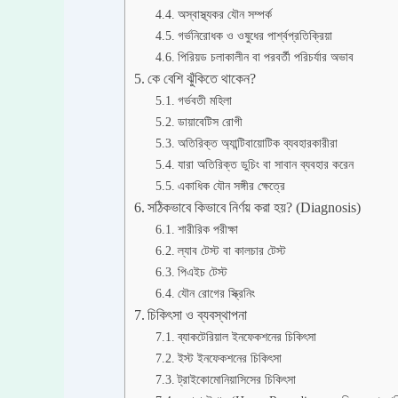
অস্বাস্থ্যকর যৌন সম্পর্ক
গর্ভনিরোধক ও ওষুধের পার্শ্বপ্রতিক্রিয়া
পিরিয়ড চলাকালীন বা পরবর্তী পরিচর্যার অভাব
কে বেশি ঝুঁকিতে থাকেন?
গর্ভবতী মহিলা
ডায়াবেটিস রোগী
অতিরিক্ত অ্যান্টিবায়োটিক ব্যবহারকারীরা
যারা অতিরিক্ত ডুচিং বা সাবান ব্যবহার করেন
একাধিক যৌন সঙ্গীর ক্ষেত্রে
সঠিকভাবে কিভাবে নির্ণয় করা হয়? (Diagnosis)
শারীরিক পরীক্ষা
ল্যাব টেস্ট বা কালচার টেস্ট
পিএইচ টেস্ট
যৌন রোগের স্ক্রিনিং
চিকিৎসা ও ব্যবস্থাপনা
ব্যাকটেরিয়াল ইনফেকশনের চিকিৎসা
ইস্ট ইনফেকশনের চিকিৎসা
ট্রাইকোমোনিয়াসিসের চিকিৎসা