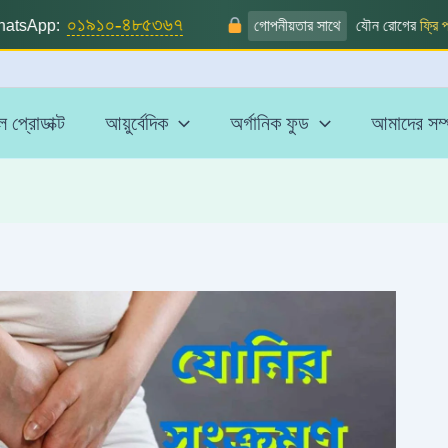
০১৯১০-৪৮৫৩৬৭
sApp:
গোপনীয়তার সাথে
যৌন রোগের
ফ্রি পরা
 প্রোডাক্ট
আয়ুর্বেদিক
অর্গানিক ফুড
আমাদের সম্প