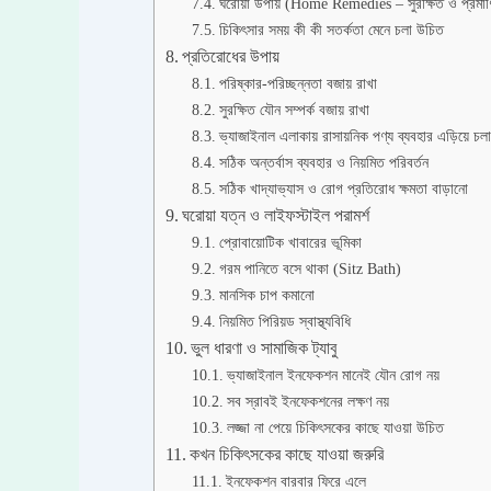
ঘরোয়া উপায় (Home Remedies – সুরক্ষিত ও প্রমা
চিকিৎসার সময় কী কী সতর্কতা মেনে চলা উচিত
প্রতিরোধের উপায়
পরিষ্কার-পরিচ্ছন্নতা বজায় রাখা
সুরক্ষিত যৌন সম্পর্ক বজায় রাখা
ভ্যাজাইনাল এলাকায় রাসায়নিক পণ্য ব্যবহার এড়িয়ে চলা
সঠিক অন্তর্বাস ব্যবহার ও নিয়মিত পরিবর্তন
সঠিক খাদ্যাভ্যাস ও রোগ প্রতিরোধ ক্ষমতা বাড়ানো
ঘরোয়া যত্ন ও লাইফস্টাইল পরামর্শ
প্রোবায়োটিক খাবারের ভূমিকা
গরম পানিতে বসে থাকা (Sitz Bath)
মানসিক চাপ কমানো
নিয়মিত পিরিয়ড স্বাস্থ্যবিধি
ভুল ধারণা ও সামাজিক ট্যাবু
ভ্যাজাইনাল ইনফেকশন মানেই যৌন রোগ নয়
সব স্রাবই ইনফেকশনের লক্ষণ নয়
লজ্জা না পেয়ে চিকিৎসকের কাছে যাওয়া উচিত
কখন চিকিৎসকের কাছে যাওয়া জরুরি
ইনফেকশন বারবার ফিরে এলে