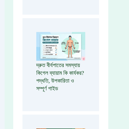
দ্রুত বীর্যপাতের সমস্যায়
কিগেল ব্যায়াম কি কার্যকর?
পদ্ধতি, উপকারিতা ও
সম্পূর্ণ গাইড