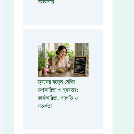
সতর্কতার
ত্বকের যত্নে মেথির
উপকারিতা ও ব্যবহার:
কার্যকারিতা, পদ্ধতি ও
সতর্কতা