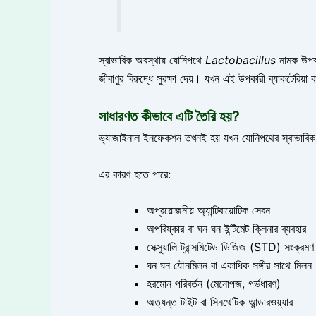
স্বাভাবিক অবস্থায় যোনিপথে
Lactobacillus
নামক উপকা
জীবাণুর বিরুদ্ধে সুরক্ষা দেয়। যখন এই উপকারী ব্যাকটেরিয়া
সাধারণত কীভাবে এটি তৈরি হয়?
ভ্যাজাইনাল ইনফেকশন তখনই হয় যখন যোনিপথের স্বাভাবিক
এর কারণ হতে পারে:
অপ্রয়োজনীয় অ্যান্টিবায়োটিক সেবন
অপরিষ্কার বা ঘন ঘন ইন্টিমেট ক্লিনার ব্যবহার
সেক্সুয়ালি ট্রান্সমিটেড ডিজিজ (STD) সংক্রমণ
ঘন ঘন যৌনমিলন বা একাধিক সঙ্গীর সাথে মিলন
হরমোন পরিবর্তন (মেনোপজ, গর্ভধারণ)
অত্যন্ত টাইট বা সিনথেটিক আন্ডারওয়্যার