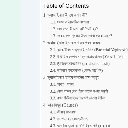
Table of Contents
ভ্যাজাইনাল ইনফেকশন কী?
সংজ্ঞা ও বৈজ্ঞানিক ব্যাখ্যা
সাধারণত কীভাবে এটি তৈরি হয়?
সংক্রমণের প্রধান উৎস কোথা থেকে আসে?
ভ্যাজাইনাল ইনফেকশনের প্রকারভেদ
ব্যাকটেরিয়াল ভ্যাজাইনোসিস (Bacterial Vaginosis)
ইস্ট ইনফেকশন বা ক্যানডিডিয়াসিস (Yeast Infectio
ট্রাইকোমোনিয়াসিস (Trichomoniasis)
ভাইরাল ইনফেকশন (যেমনঃ হারপিস)
ভ্যাজাইনাল ইনফেকশনের লক্ষণসমূহ
সাধারণ লক্ষণ
কোন লক্ষণ দেখা দিলে সতর্ক হওয়া জরুরি
কখন চিকিৎসকের পরামর্শ নেওয়া উচিত
কারণসমূহ (Causes)
জীবাণু সংক্রমণ
হরমোনের ভারসাম্যহীনতা
অপরিচ্ছন্নতা বা অতিরিক্ত পরিষ্কার করা