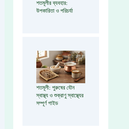
শতমূলীর ব্যবহার:
উপকারিতা ও পরিচর্যা
শতমূলী: পুরুষের যৌন
স্বাস্থ্য ও শুক্রাণু স্বাস্থ্যের
সম্পূর্ণ গাইড