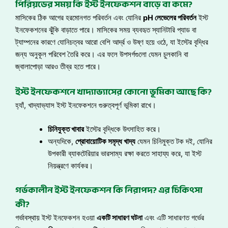
পিরিয়ডের সময় কি ইস্ট ইনফেকশন বাড়ে বা কমে?
মাসিকের ঠিক আগের হরমোনগত পরিবর্তন এবং যোনির
pH লেভেলের পরিবর্তন
ইস্ট
ইনফেকশনের ঝুঁকি বাড়াতে পারে। মাসিকের সময় ব্যবহৃত স্যানিটারি প্যাড বা
ট্যাম্পনের কারণে যোনিচত্বর আরো বেশি আর্দ্র ও উষ্ণ হয়ে ওঠে, যা ইস্টের বৃদ্ধির
জন্য অনুকূল পরিবেশ তৈরি করে। এর ফলে উপসর্গগুলো যেমন চুলকানি বা
জ্বালাপোড়া আরও তীব্র হতে পারে।
ইস্ট ইনফেকশনে খাদ্যাভ্যাসের কোনো ভূমিকা আছে কি?
হ্যাঁ, খাদ্যাভ্যাস ইস্ট ইনফেকশনে গুরুত্বপূর্ণ ভূমিকা রাখে।
চিনিযুক্ত খাবার
ইস্টের বৃদ্ধিকে উৎসাহিত করে।
অন্যদিকে,
প্রোবায়োটিক সমৃদ্ধ খাদ্য
যেমন চিনিমুক্ত টক দই, যোনির
উপকারী ব্যাকটেরিয়ার ভারসাম্য রক্ষা করতে সাহায্য করে, যা ইস্ট
নিয়ন্ত্রণে কার্যকর।
গর্ভকালীন ইস্ট ইনফেকশন কি নিরাপদ? এর চিকিৎসা
কী?
গর্ভাবস্থায় ইস্ট ইনফেকশন হওয়া
একটি সাধারণ ঘটনা
এবং এটি সাধারণত গর্ভের