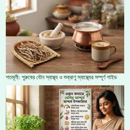
শতমূলী: পুরুষের যৌন স্বাস্থ্য ও শুক্রাণু স্বাস্থ্যের সম্পূর্ণ গাইড