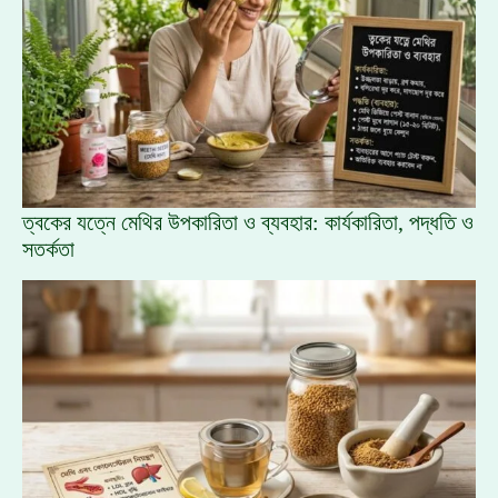
ত্বকের যত্নে মেথির উপকারিতা ও ব্যবহার: কার্যকারিতা, পদ্ধতি ও
সতর্কতা