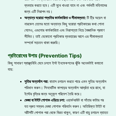
ব্যবহার করতে হবে। এটি মুখে খাওয়া যাবে না এবং গর্ভবতী মহিলাদের
জন্য এটি নিরাপদ নয়।
অন্যান্য ঘরোয়া পদ্ধতির কার্যকারিতা ও সীমাবদ্ধতা:
টি ট্রি অয়েল বা
নারকেল তেলের মতো অন্যান্য কিছু ঘরোয়া প্রতিকারের কথা শোনা
গেলেও, এগুলোর কার্যকারিতা এবং নিরাপত্তা নিয়ে বৈজ্ঞানিক প্রমাণ
সীমিত। তাই যেকোনো প্রতিকার ব্যবহারের আগে এর সীমাবদ্ধতা
সম্পর্কে সচেতন থাকা জরুরি।
প্রতিরোধের উপায় (Prevention Tips)
কিছু সাধারণ স্বাস্থ্যবিধি মেনে চললে ইস্ট ইনফেকশনের ঝুঁকি অনেকটাই কমানো
যায়:
সুতির অন্তর্বাস পরা:
বাতাস চলাচল করতে পারে এমন সুতির অন্তর্বাস
পরিধান করুন। সিনথেটিক কাপড়ের অন্তর্বাস আর্দ্রতা ধরে রাখে, যা
ইস্টের বৃদ্ধির জন্য অনুকূল পরিবেশ তৈরি করে।
ভেজা বা টাইট পোশাক এড়িয়ে চলা:
ওয়ার্কআউট বা সাঁতার কাটার পর
যত দ্রুত সম্ভব ভেজা পোশাক পরিবর্তন করুন। অতিরিক্ত টাইট বা
আঁটসাঁট পোশাক পরা থেকে বিরত থাকুন, কারণ এটি বায়ু চলাচল ব্যাহত