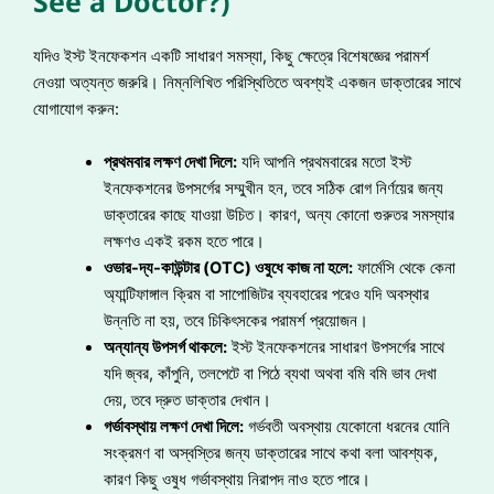
See a Doctor?)
যদিও ইস্ট ইনফেকশন একটি সাধারণ সমস্যা, কিছু ক্ষেত্রে বিশেষজ্ঞের পরামর্শ
নেওয়া অত্যন্ত জরুরি। নিম্নলিখিত পরিস্থিতিতে অবশ্যই একজন ডাক্তারের সাথে
যোগাযোগ করুন:
প্রথমবার লক্ষণ দেখা দিলে:
যদি আপনি প্রথমবারের মতো ইস্ট
ইনফেকশনের উপসর্গের সম্মুখীন হন, তবে সঠিক রোগ নির্ণয়ের জন্য
ডাক্তারের কাছে যাওয়া উচিত। কারণ, অন্য কোনো গুরুতর সমস্যার
লক্ষণও একই রকম হতে পারে।
ওভার-দ্য-কাউন্টার (OTC) ওষুধে কাজ না হলে:
ফার্মেসি থেকে কেনা
অ্যান্টিফাঙ্গাল ক্রিম বা সাপোজিটর ব্যবহারের পরেও যদি অবস্থার
উন্নতি না হয়, তবে চিকিৎসকের পরামর্শ প্রয়োজন।
অন্যান্য উপসর্গ থাকলে:
ইস্ট ইনফেকশনের সাধারণ উপসর্গের সাথে
যদি জ্বর, কাঁপুনি, তলপেটে বা পিঠে ব্যথা অথবা বমি বমি ভাব দেখা
দেয়, তবে দ্রুত ডাক্তার দেখান।
গর্ভাবস্থায় লক্ষণ দেখা দিলে:
গর্ভবতী অবস্থায় যেকোনো ধরনের যোনি
সংক্রমণ বা অস্বস্তির জন্য ডাক্তারের সাথে কথা বলা আবশ্যক,
কারণ কিছু ওষুধ গর্ভাবস্থায় নিরাপদ নাও হতে পারে।