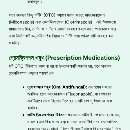
ক্যাপসুল।
বহুল ব্যবহৃত কিছু ওটিসি (OTC) ওষুধের মধ্যে রয়েছে মাইকোনাজোল
(Miconazole) এবং ক্লোট্রিমাজোল (Clotrimazole)। এই ঔষধগুলো
সাধারণত ১ দিন, ৩ দিন বা ৭ দিনের কোর্সে ব্যবহার করতে হয়। প্যাকেজের গায়ে
থাকা নির্দেশাবলী অনুযায়ী সঠিক নিয়মে ও নির্দিষ্ট সময় পর্যন্ত এটি ব্যবহার করা
জরুরি।
প্রেসক্রিপশন ওষুধ (Prescription Medications)
যদি OTC চিকিৎসায় কাজ না হয় বা ইনফেকশনটি গুরুতর হয়, তবে ডাক্তার
প্রেসক্রিপশন ওষুধের পরামর্শ দেন।
মুখে খাওয়ার ওষুধ (Oral Antifungal):
এর মধ্যে সবচেয়ে
জনপ্রিয় হলো ফ্লুকোনাজল (Fluconazole), যা সাধারণত
একটিমাত্র ডোজ হিসেবে নিতে হয়। এটি বেশ সুবিধাজনক এবং
কার্যকর।
জটিল ইনফেকশনের চিকিৎসা:
গুরুতর বা জটিল ইনফেকশনের ক্ষেত্রে,
ডাক্তার একাধিক ডোজ ফ্লুকোনাজল অথবা দীর্ঘ সময় ধরে যোনিতে
ব্যবহারের জন্য কোনো শক্তিশালী অ্যান্টিফাঙ্গাল ক্রিমের পরামর্শ দিতে