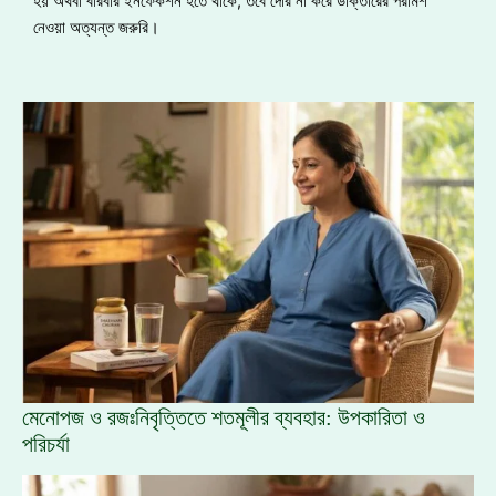
হয় অথবা বারবার ইনফেকশন হতে থাকে, তবে দেরি না করে ডাক্তারের পরামর্শ
নেওয়া অত্যন্ত জরুরি।
মেনোপজ ও রজঃনিবৃত্তিতে শতমূলীর ব্যবহার: উপকারিতা ও
পরিচর্যা