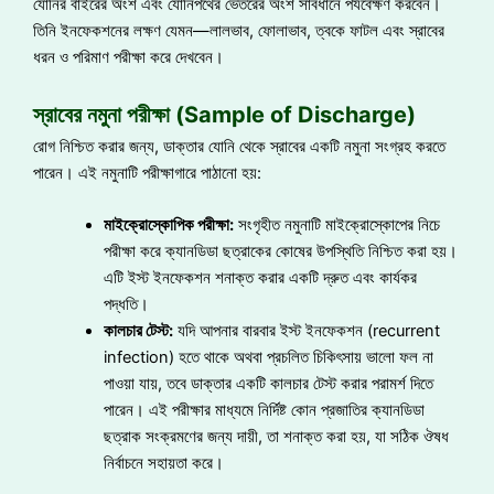
যোনির বাইরের অংশ এবং যোনিপথের ভেতরের অংশ সাবধানে পর্যবেক্ষণ করবেন।
তিনি ইনফেকশনের লক্ষণ যেমন—লালভাব, ফোলাভাব, ত্বকে ফাটল এবং স্রাবের
ধরন ও পরিমাণ পরীক্ষা করে দেখবেন।
স্রাবের নমুনা পরীক্ষা (Sample of Discharge)
রোগ নিশ্চিত করার জন্য, ডাক্তার যোনি থেকে স্রাবের একটি নমুনা সংগ্রহ করতে
পারেন। এই নমুনাটি পরীক্ষাগারে পাঠানো হয়:
মাইক্রোস্কোপিক পরীক্ষা:
সংগৃহীত নমুনাটি মাইক্রোস্কোপের নিচে
পরীক্ষা করে ক্যানডিডা ছত্রাকের কোষের উপস্থিতি নিশ্চিত করা হয়।
এটি ইস্ট ইনফেকশন শনাক্ত করার একটি দ্রুত এবং কার্যকর
পদ্ধতি।
কালচার টেস্ট:
যদি আপনার বারবার ইস্ট ইনফেকশন (recurrent
infection) হতে থাকে অথবা প্রচলিত চিকিৎসায় ভালো ফল না
পাওয়া যায়, তবে ডাক্তার একটি কালচার টেস্ট করার পরামর্শ দিতে
পারেন। এই পরীক্ষার মাধ্যমে নির্দিষ্ট কোন প্রজাতির ক্যানডিডা
ছত্রাক সংক্রমণের জন্য দায়ী, তা শনাক্ত করা হয়, যা সঠিক ঔষধ
নির্বাচনে সহায়তা করে।