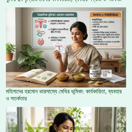
মহিলাদের হরমোন ভারসাম্যে মেথির ভূমিকা: কার্যকারিতা, ব্যবহার
ও সতর্কতার