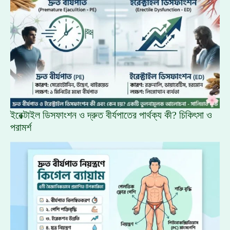
ইরেক্টাইল ডিসফাংশন ও দ্রুত বীর্যপাতের পার্থক্য কী? চিকিৎসা ও
পরামর্শ