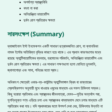
অপর্যাপ্ত স্বাস্থ্যবিধি
খৎনা না করা
অনিয়ন্ত্রিত ডায়াবেটিস
দুর্বল রোগ প্রতিরোধ ক্ষমতা
সারসংক্ষেপ (Summary)
ভ্যাজাইনাল ইস্ট ইনফেকশন একটি সাধারণ ছত্রাকজনিত রোগ, যা ক্যানডিডা
নামক ইস্টের অতিরিক্ত বৃদ্ধির কারণে হয়ে থাকে। এর প্রধান কারণগুলোর মধ্যে
রয়েছে অ্যান্টিবায়োটিকের ব্যবহার, হরমোনের পরিবর্তন, অনিয়ন্ত্রিত ডায়াবেটিস এবং
দুর্বল রোগ প্রতিরোধ ক্ষমতা। এর সাধারণ লক্ষণগুলো হলো যোনিতে চুলকানি,
জ্বালাপোড়া এবং সাদা, পনিরের মতো স্রাব।
অধিকাংশ ক্ষেত্রেই ওভার-দ্য-কাউন্টার অ্যান্টিফাঙ্গাল ক্রিম বা ডাক্তারের
প্রেসক্রিপশন অনুযায়ী মুখে খাওয়ার ওষুধের মাধ্যমে এর সফল চিকিৎসা সম্ভব।
কিছু ঘরোয়া প্রতিকার এবং স্বাস্থ্যকর জীবনযাত্রা, যেমন—সুতির অন্তর্বাস পরা,
সুগন্ধিযুক্ত পণ্য এড়িয়ে চলা এবং স্বাস্থ্যকর খাদ্যাভ্যাস মেনে চলার মাধ্যমে এটি
প্রতিরোধ করা যায়। যদি প্রথমবারের মতো উপসর্গ দেখা দেয়, চিকিৎসায় উন্নতি না