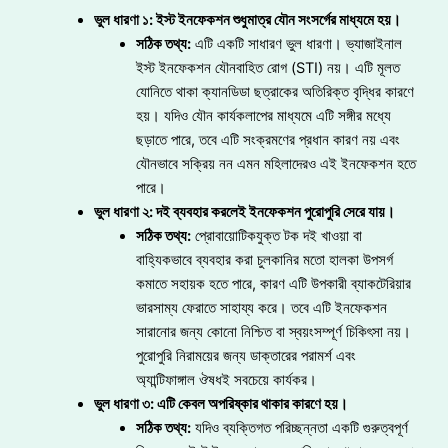
ভুল ধারণা ১: ইস্ট ইনফেকশন শুধুমাত্র যৌন সংসর্গের মাধ্যমে হয়।
সঠিক তথ্য:
এটি একটি সাধারণ ভুল ধারণা। ভ্যাজাইনাল
ইস্ট ইনফেকশন যৌনবাহিত রোগ (STI) নয়। এটি মূলত
যোনিতে থাকা ক্যানডিডা ছত্রাকের অতিরিক্ত বৃদ্ধির কারণে
হয়। যদিও যৌন কার্যকলাপের মাধ্যমে এটি সঙ্গীর মধ্যে
ছড়াতে পারে, তবে এটি সংক্রমণের প্রধান কারণ নয় এবং
যৌনভাবে সক্রিয় নন এমন মহিলাদেরও এই ইনফেকশন হতে
পারে।
ভুল ধারণা ২: দই ব্যবহার করলেই ইনফেকশন পুরোপুরি সেরে যায়।
সঠিক তথ্য:
প্রোবায়োটিকযুক্ত টক দই খাওয়া বা
বাহ্যিকভাবে ব্যবহার করা চুলকানির মতো হালকা উপসর্গ
কমাতে সহায়ক হতে পারে, কারণ এটি উপকারী ব্যাকটেরিয়ার
ভারসাম্য ফেরাতে সাহায্য করে। তবে এটি ইনফেকশন
সারানোর জন্য কোনো নিশ্চিত বা স্বয়ংসম্পূর্ণ চিকিৎসা নয়।
পুরোপুরি নিরাময়ের জন্য ডাক্তারের পরামর্শ এবং
অ্যান্টিফাঙ্গাল ঔষধই সবচেয়ে কার্যকর।
ভুল ধারণা ৩: এটি কেবল অপরিষ্কার থাকার কারণে হয়।
সঠিক তথ্য:
যদিও ব্যক্তিগত পরিচ্ছন্নতা একটি গুরুত্বপূর্ণ