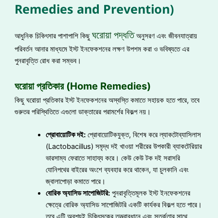
Remedies and Prevention)
ঘরোয়া পদ্ধতি
আধুনিক চিকিৎসার পাশাপাশি কিছু
অনুসরণ এবং জীবনযাত্রায়
পরিবর্তন আনার মাধ্যমে ইস্ট ইনফেকশনের লক্ষণ উপশম করা ও ভবিষ্যতে এর
পুনরাবৃত্তি রোধ করা সম্ভব।
ঘরোয়া প্রতিকার (Home Remedies)
কিছু ঘরোয়া প্রতিকার ইস্ট ইনফেকশনের অস্বস্তি কমাতে সহায়ক হতে পারে, তবে
গুরুতর পরিস্থিতিতে এগুলো ডাক্তারের পরামর্শের বিকল্প নয়।
প্রোবায়োটিক দই:
প্রোবায়োটিকযুক্ত, বিশেষ করে ল্যাকটোব্যাসিলাস
(Lactobacillus) সমৃদ্ধ দই খাওয়া শরীরের উপকারী ব্যাকটেরিয়ার
ভারসাম্য ফেরাতে সাহায্য করে। কেউ কেউ টক দই সরাসরি
যোনিপথের বাইরের অংশে ব্যবহার করে থাকেন, যা চুলকানি এবং
জ্বালাপোড়া কমাতে পারে।
বোরিক অ্যাসিড সাপোজিটরি:
পুনরাবৃত্তিমূলক ইস্ট ইনফেকশনের
ক্ষেত্রে বোরিক অ্যাসিড সাপোজিটরি একটি কার্যকর বিকল্প হতে পারে।
তবে এটি অবশ্যই চিকিৎসকের তত্ত্বাবধানে এবং সতর্কতার সাথে