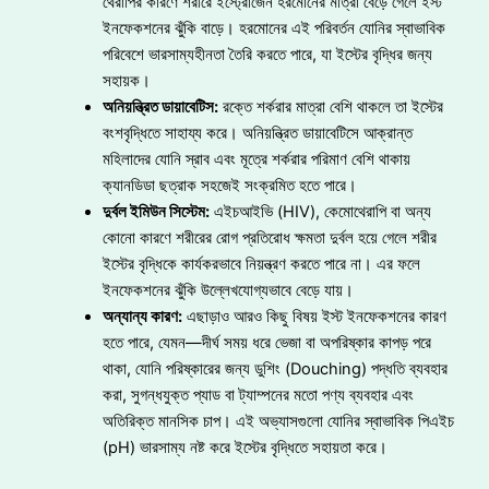
থেরাপির কারণে শরীরে ইস্ট্রোজেন হরমোনের মাত্রা বেড়ে গেলে ইস্ট
ইনফেকশনের ঝুঁকি বাড়ে। হরমোনের এই পরিবর্তন যোনির স্বাভাবিক
পরিবেশে ভারসাম্যহীনতা তৈরি করতে পারে, যা ইস্টের বৃদ্ধির জন্য
সহায়ক।
অনিয়ন্ত্রিত ডায়াবেটিস:
রক্তে শর্করার মাত্রা বেশি থাকলে তা ইস্টের
বংশবৃদ্ধিতে সাহায্য করে। অনিয়ন্ত্রিত ডায়াবেটিসে আক্রান্ত
মহিলাদের যোনি স্রাব এবং মূত্রে শর্করার পরিমাণ বেশি থাকায়
ক্যানডিডা ছত্রাক সহজেই সংক্রমিত হতে পারে।
দুর্বল ইমিউন সিস্টেম:
এইচআইভি (HIV), কেমোথেরাপি বা অন্য
কোনো কারণে শরীরের রোগ প্রতিরোধ ক্ষমতা দুর্বল হয়ে গেলে শরীর
ইস্টের বৃদ্ধিকে কার্যকরভাবে নিয়ন্ত্রণ করতে পারে না। এর ফলে
ইনফেকশনের ঝুঁকি উল্লেখযোগ্যভাবে বেড়ে যায়।
অন্যান্য কারণ:
এছাড়াও আরও কিছু বিষয় ইস্ট ইনফেকশনের কারণ
হতে পারে, যেমন—দীর্ঘ সময় ধরে ভেজা বা অপরিষ্কার কাপড় পরে
থাকা, যোনি পরিষ্কারের জন্য ডুশিং (Douching) পদ্ধতি ব্যবহার
করা, সুগন্ধযুক্ত প্যাড বা ট্যাম্পনের মতো পণ্য ব্যবহার এবং
অতিরিক্ত মানসিক চাপ। এই অভ্যাসগুলো যোনির স্বাভাবিক পিএইচ
(pH) ভারসাম্য নষ্ট করে ইস্টের বৃদ্ধিতে সহায়তা করে।