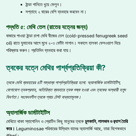
ঠান্ডা পানিতে ধুয়ে ফেলুন।
সপ্তাহে ২ বারের বেশি ব্যবহার করবেন না।
পদ্ধতি ৫: মেথি তেল (রাতের যত্নের জন্য)
বাজারে পাওয়া ঠান্ডা চাপা মেথি বীজের তেল (cold-pressed fenugreek seed
oil) রাতে ঘুমানোর আগে মুখে ২-৩ ফোঁটা লাগান। সকালে হালকা ফেসওয়াশ দিয়ে
পরিষ্কার করুন। প্রতিদিন ব্যবহার করা যায়।
ত্বকের যত্নে মেথির পার্শ্বপ্রতিক্রিয়া কী?
ত্বকে মেথি ব্যবহারের ৪টি সম্ভাব্য পার্শ্বপ্রতিক্রিয়া হলো
: অ্যালার্জিক ডার্মাটাইটিস,
যোগাযোগ ত্বকপ্রদাহ, অতিরিক্ত ব্যবহারে ত্বক শুষ্ক হওয়া এবং ত্বকের অস্থায়ী হলুদ
বিবর্ণতা
।
সংবেদনশীল ত্বকে প্যাচ টেস্ট বাধ্যতামূলক
।
অ্যালার্জিক ডার্মাটাইটিস
মেথিতে থাকা স্যাপোনিন ও প্রোটিন কিছু মানুষের ত্বকে
চুলকানি
, লালভাব ও র‍্যাশ তৈরি
করে
।
Leguminosae পরিবারের উদ্ভিদে যাদের অ্যালার্জি আছে, তারা বিশেষভাবে