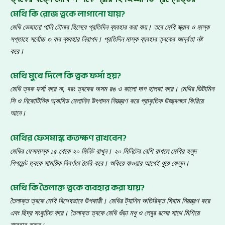
মেথি কি রোজ ত্বকে লাগানো যায়?
মেথি ভেজানো পানি টোনার হিসেবে প্রতিদিন ব্যবহার করা যায়
।
তবে মেথি স্ক্রাব ও মাস্ক
সপ্তাহে সর্বোচ্চ ৩ বার ব্যবহার নিরাপদ
।
প্রতিদিন মাস্ক ব্যবহার ত্বকের আর্দ্রতা নষ্ট
করে
।
মেথি মুখে দিলে কি ত্বক ফর্সা হয়?
মেথি ত্বক ফর্সা করে না
, বরং ত্বকের অসম রঙ ও কালো দাগ হালকা করে
।
মেথির ভিটামিন
সি ও নিকোটিনিক অ্যাসিড মেলানিন উৎপাদন নিয়ন্ত্রণ করে প্রাকৃতিক উজ্জ্বলতা ফিরিয়ে
আনে
।
মেথির ফেসমাস্ক কতক্ষণ রাখবেন?
মেথির ফেসমাস্ক ১৫ থেকে ২০ মিনিট রাখুন
।
২০ মিনিটের বেশি রাখলে মেথির হলুদ
পিগমেন্ট ত্বকে সাময়িক বিবর্ণতা তৈরি করে
।
শুকিয়ে যাওয়ার আগেই ধুয়ে ফেলুন
।
মেথি কি তৈলাক্ত ত্বকে ব্যবহার করা যায়?
তৈলাক্ত ত্বকে মেথি বিশেষভাবে উপকারী
।
মেথির ট্যানিন অতিরিক্ত সিবাম নিয়ন্ত্রণ করে
এবং ছিদ্র সংকুচিত করে
।
তৈলাক্ত ত্বকে মেথি গুঁড়া মধু ও লেবুর রসের সাথে মিশিয়ে
ব্যবহার করুন
।