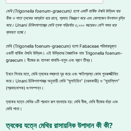
মেথি
(Trigonella foenum-graecum) হলো একটি বার্ষিক ঔষধি উদ্ভিদ যার
বীজ ও পাতা ত্বকের আর্দ্রতা ধরে রাখে, প্রদাহ নিয়ন্ত্রণ করে এবং কোলাজেন উৎপাদন বৃদ্ধি
করে
।
Unani চিকিৎসাশাস্ত্রে মেথি ত্বক পরিচর্যায় ৩,০০০ বছরেরও বেশি সময় ধরে
ব্যবহৃত হচ্ছে
।
মেথি (Trigonella foenum-graecum) হলো Fabaceae পরিবারভুক্ত
একটি বার্ষিক ঔষধি উদ্ভিদ। এই উদ্ভিদের বৈজ্ঞানিক নাম Trigonella foenum-
graecum। বীজের রং হালকা বাদামি-হলুদ এবং ঘ্রাণ তীব্র।
ইবনে সিনার মতে, মেথি ত্বকের শুষ্কতা দূর করে এবং ক্ষতিগ্রস্ত কোষ পুনরুজ্জীবিত
করে। Unani চিকিৎসাশাস্ত্র অনুযায়ী মেথি “মুলাইয়িন” (নরমকারী) ও “মুহাল্লিল”
(প্রদাহনাশক) গুণসম্পন্ন।
ত্বকের যত্নে মেথির ৩টি প্রধান রূপ ব্যবহার হয়: মেথি বীজ, মেথি বীজের গুঁড়া এবং
মেথি পাতা।
ত্বকের যত্নে মেথির রাসায়নিক উপাদান কী কী?