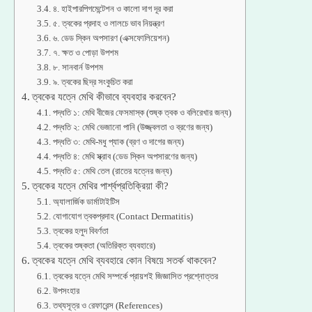
৪. হাইপারপিগমেন্টেশন ও কালো দাগ দূর করা
৫. ত্বকের প্রদাহ ও লালচে ভাব নিয়ন্ত্রণ
৬. ডেড স্কিন অপসারণ (এক্সফোলিয়েশন)
৭. ক্ষত ও পোড়া উপশম
৮. সানবার্ন উপশম
৯. ত্বকের ছিদ্র সংকুচিত করা
ত্বকের যত্নে মেথি কীভাবে ব্যবহার করবেন?
পদ্ধতি ১: মেথি বীজের ফেসমাস্ক (শুষ্ক ত্বক ও বলিরেখার জন্য)
পদ্ধতি ২: মেথি ভেজানো পানি (উজ্জ্বলতা ও ব্রণের জন্য)
পদ্ধতি ৩: মেথি-মধু প্যাক (ব্রণ ও দাগের জন্য)
পদ্ধতি ৪: মেথি স্ক্রাব (ডেড স্কিন অপসারণের জন্য)
পদ্ধতি ৫: মেথি তেল (রাতের যত্নের জন্য)
ত্বকের যত্নে মেথির পার্শ্বপ্রতিক্রিয়া কী?
অ্যালার্জিক ডার্মাটাইটিস
যোগাযোগ ত্বকপ্রদাহ (Contact Dermatitis)
ত্বকের হলুদ বিবর্ণতা
ত্বকের শুষ্কতা (অতিরিক্ত ব্যবহারে)
ত্বকের যত্নে মেথি ব্যবহারে কোন বিষয়ে সতর্ক থাকবেন?
ত্বকের যত্নে মেথি সম্পর্কে প্রায়শই জিজ্ঞাসিত প্রশ্নোত্তর
উপসংহার
তথ্যসূত্র ও রেফারেন্স (References)