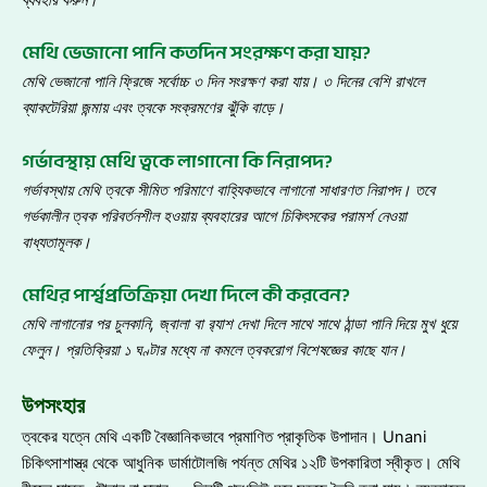
মেথি ভেজানো পানি কতদিন সংরক্ষণ করা যায়?
মেথি ভেজানো পানি ফ্রিজে সর্বোচ্চ ৩ দিন সংরক্ষণ করা যায়
।
৩ দিনের বেশি রাখলে
ব্যাকটেরিয়া জন্মায় এবং ত্বকে সংক্রমণের ঝুঁকি বাড়ে
।
গর্ভাবস্থায় মেথি ত্বকে লাগানো কি নিরাপদ?
গর্ভাবস্থায় মেথি ত্বকে সীমিত পরিমাণে বাহ্যিকভাবে লাগানো সাধারণত নিরাপদ
।
তবে
গর্ভকালীন ত্বক পরিবর্তনশীল হওয়ায় ব্যবহারের আগে চিকিৎসকের পরামর্শ নেওয়া
বাধ্যতামূলক
।
মেথির পার্শ্বপ্রতিক্রিয়া দেখা দিলে কী করবেন?
মেথি লাগানোর পর চুলকানি
, জ্বালা বা র‍্যাশ দেখা দিলে সাথে সাথে ঠান্ডা পানি দিয়ে মুখ ধুয়ে
ফেলুন
।
প্রতিক্রিয়া ১ ঘণ্টার মধ্যে না কমলে ত্বকরোগ বিশেষজ্ঞের কাছে যান
।
উপসংহার
ত্বকের যত্নে মেথি একটি বৈজ্ঞানিকভাবে প্রমাণিত প্রাকৃতিক উপাদান। Unani
চিকিৎসাশাস্ত্র থেকে আধুনিক ডার্মাটোলজি পর্যন্ত মেথির ১২টি উপকারিতা স্বীকৃত। মেথি