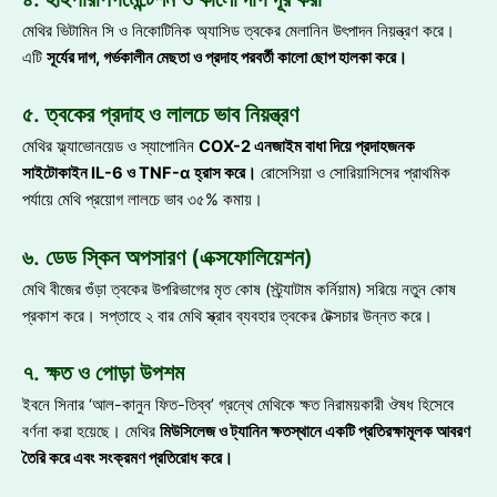
মেথির ভিটামিন সি ও নিকোটিনিক অ্যাসিড ত্বকের মেলানিন উৎপাদন নিয়ন্ত্রণ করে।
এটি
সূর্যের দাগ
, গর্ভকালীন মেছতা ও প্রদাহ পরবর্তী কালো ছোপ হালকা করে
।
৫. ত্বকের প্রদাহ ও লালচে ভাব নিয়ন্ত্রণ
মেথির ফ্ল্যাভোনয়েড ও স্যাপোনিন
COX-2 এনজাইম বাধা দিয়ে প্রদাহজনক
সাইটোকাইন IL-6 ও TNF-α হ্রাস করে
।
রোসেসিয়া ও সোরিয়াসিসের প্রাথমিক
পর্যায়ে মেথি প্রয়োগ লালচে ভাব ৩৫% কমায়।
৬. ডেড স্কিন অপসারণ (এক্সফোলিয়েশন)
মেথি বীজের গুঁড়া ত্বকের উপরিভাগের মৃত কোষ (স্ট্র্যাটাম কর্নিয়াম) সরিয়ে নতুন কোষ
প্রকাশ করে। সপ্তাহে ২ বার মেথি স্ক্রাব ব্যবহার ত্বকের টেক্সচার উন্নত করে।
৭. ক্ষত ও পোড়া উপশম
ইবনে সিনার ‘আল-কানুন ফিত-তিব্ব’ গ্রন্থে মেথিকে ক্ষত নিরাময়কারী ঔষধ হিসেবে
বর্ণনা করা হয়েছে। মেথির
মিউসিলেজ ও ট্যানিন ক্ষতস্থানে একটি প্রতিরক্ষামূলক আবরণ
তৈরি করে এবং সংক্রমণ প্রতিরোধ করে
।