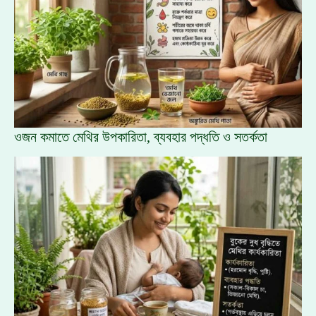
ওজন কমাতে মেথির উপকারিতা, ব্যবহার পদ্ধতি ও সতর্কতা