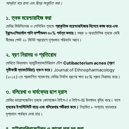
আর্দ্রতা ধরে রাখা এবং ছিদ্র সংকুচিত করা
।
১. ত্বক ময়েশ্চারাইজ করা
মেথির মিউসিলেজ ও লেসিথিন ত্বকে
প্রাকৃতিক ময়েশ্চারাইজার হিসেবে কাজ করে এবং
ট্রান্সএপিডার্মাল পানি বাষ্পীভবন ৩০
% পর্যন্ত কমায়
।
শুষ্ক ও অ্যাটোপিক ত্বকে মেথি
বীজের পেস্ট ২০ মিনিট প্রয়োগে দৃশ্যমান পরিবর্তন আনে।
২. ব্রণ নিরাময় ও প্রতিরোধ
মেথিতে বিদ্যমান অ্যান্টিব্যাকটেরিয়াল যৌগ
Cutibacterium acnes (ব্রণ
সৃষ্টিকারী ব্যাকটেরিয়া) ধ্বংস করে
।
Journal of Ethnopharmacology
(২০১৫)-তে প্রকাশিত গবেষণায় মেথির নির্যাস ব্রণের ক্ষত ৪৫% দ্রুত নিরাময় করে।
৩. বলিরেখা ও বার্ধক্যের ছাপ হ্রাস
মেথির ডায়োসজেনিন ত্বকে কোলাজেন টাইপ-I ও টাইপ-III উৎপাদন বৃদ্ধি করে। ফলে
ত্বকের ইলাস্টিসিটি বাড়ে এবং বলিরেখার গভীরতা কমে
।
নিয়মিত ৮ সপ্তাহ ব্যবহারে
দৃশ্যমান পার্থক্য দেখা যায়।
৪. হাইপারপিগমেন্টেশন ও কালো দাগ দূর করা