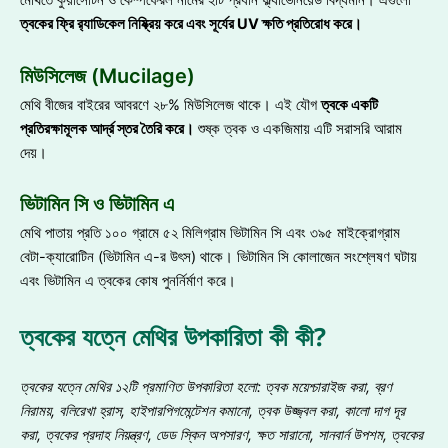
মেথিতে কুয়ার্সেটিন ও কেম্পফেরল নামের ২টি প্রধান ফ্ল্যাভোনয়েড বিদ্যমান। এগুলো
ত্বকের ফ্রি র
‍্যাডিকেল নিষ্ক্রিয় করে এবং সূর্যের UV ক্ষতি প্রতিরোধ করে
।
মিউসিলেজ (Mucilage)
মেথি বীজের বাইরের আবরণে ২৮% মিউসিলেজ থাকে। এই যৌগ
ত্বকে একটি
প্রতিরক্ষামূলক আর্দ্র স্তর তৈরি করে
।
শুষ্ক ত্বক ও একজিমায় এটি সরাসরি আরাম
দেয়।
ভিটামিন সি ও ভিটামিন এ
মেথি পাতায় প্রতি ১০০ গ্রামে ৫২ মিলিগ্রাম ভিটামিন সি এবং ৩৯৫ মাইক্রোগ্রাম
বেটা-ক্যারোটিন (ভিটামিন এ-র উৎস) থাকে। ভিটামিন সি কোলাজেন সংশ্লেষণ ঘটায়
এবং ভিটামিন এ ত্বকের কোষ পুনর্নির্মাণ করে।
ত্বকের যত্নে মেথির উপকারিতা কী কী?
ত্বকের যত্নে মেথির ১২টি প্রমাণিত উপকারিতা হলো
: ত্বক ময়েশ্চারাইজ করা, ব্রণ
নিরাময়, বলিরেখা হ্রাস, হাইপারপিগমেন্টেশন কমানো, ত্বক উজ্জ্বল করা, কালো দাগ দূর
করা, ত্বকের প্রদাহ নিয়ন্ত্রণ, ডেড স্কিন অপসারণ, ক্ষত সারানো, সানবার্ন উপশম, ত্বকের