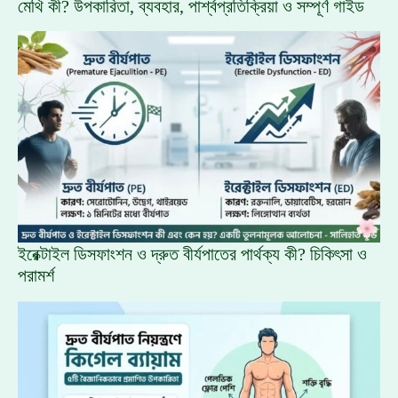
মেথি কী? উপকারিতা, ব্যবহার, পার্শ্বপ্রতিক্রিয়া ও সম্পূর্ণ গাইড
ইরেক্টাইল ডিসফাংশন ও দ্রুত বীর্যপাতের পার্থক্য কী? চিকিৎসা ও
পরামর্শ