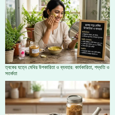
ত্বকের যত্নে মেথির উপকারিতা ও ব্যবহার: কার্যকারিতা, পদ্ধতি ও
সতর্কতা