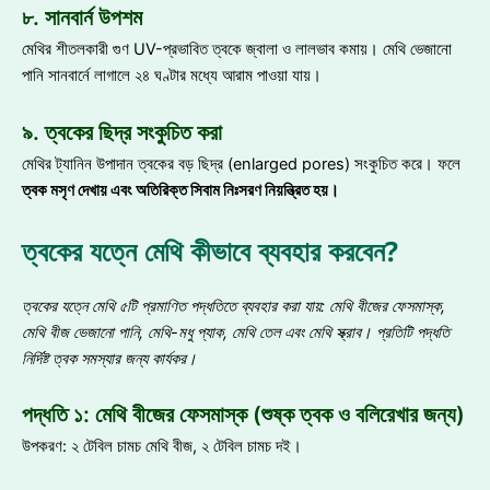
৮. সানবার্ন উপশম
মেথির শীতলকারী গুণ UV-প্রভাবিত ত্বকে জ্বালা ও লালভাব কমায়। মেথি ভেজানো
পানি সানবার্নে লাগালে ২৪ ঘণ্টার মধ্যে আরাম পাওয়া যায়।
৯. ত্বকের ছিদ্র সংকুচিত করা
মেথির ট্যানিন উপাদান ত্বকের বড় ছিদ্র (enlarged pores) সংকুচিত করে। ফলে
ত্বক মসৃণ দেখায় এবং অতিরিক্ত সিবাম নিঃসরণ নিয়ন্ত্রিত হয়
।
ত্বকের যত্নে মেথি কীভাবে ব্যবহার করবেন?
ত্বকের যত্নে মেথি ৫টি প্রমাণিত পদ্ধতিতে ব্যবহার করা যায়
: মেথি বীজের ফেসমাস্ক,
মেথি বীজ ভেজানো পানি, মেথি-মধু প্যাক, মেথি তেল এবং মেথি স্ক্রাব
।
প্রতিটি পদ্ধতি
নির্দিষ্ট ত্বক সমস্যার জন্য কার্যকর
।
পদ্ধতি ১: মেথি বীজের ফেসমাস্ক (শুষ্ক ত্বক ও বলিরেখার জন্য)
উপকরণ: ২ টেবিল চামচ মেথি বীজ, ২ টেবিল চামচ দই।