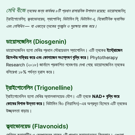
মেথি বীজে
ত্বকের জন্য কার্যকর ৮টি প্রধান রাসায়নিক উপাদান রয়েছে
: ডায়োসজেনিন,
ট্রাইগোনেলিন, ফ্ল্যাভোনয়েড, স্যাপোনিন, ভিটামিন সি, ভিটামিন এ, নিকোটিনিক অ্যাসিড
এবং লেসিথিন — যা একত্রে ত্বকের পুনর্জন্ম ও সুরক্ষায় কাজ করে
।
ডায়োসজেনিন (Diosgenin)
ডায়োসজেনিন হলো মেথির প্রধান স্টেরয়েডাল স্যাপোনিন। এটি ত্বকের
ইস্ট্রোজেন
রিসেপ্টর সক্রিয় করে এবং কোলাজেন সংশ্লেষণ বৃদ্ধি করে
।
Phytotherapy
Research (২০১৮) জার্নালে প্রকাশিত গবেষণায় দেখা গেছে ডায়োসজেনিন ত্বকের
বলিরেখা ১৮% পর্যন্ত হ্রাস করে।
ট্রাইগোনেলিন (Trigonelline)
ট্রাইগোনেলিন হলো মেথির অ্যালকালয়েড যৌগ। এটি ত্বকে
NAD+ বৃদ্ধি করে
কোষের বিপাক উন্নত করে
।
ভিটামিন বি৩ (নিয়াসিন)-এর অগ্রদূত হিসেবে এটি ত্বকের
উজ্জ্বলতা বাড়ায়।
ফ্ল্যাভোনয়েড (Flavonoids)