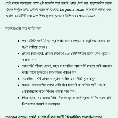
মেথি ত্বকে ব্যবহারের আগে ৬টি সতর্কতা মানা জরুরি
: প্যাচ টেস্ট করা, সংবেদনশীল ত্বকে
পাতলা মিশ্রণ তৈরি, চোখের কাছে না লাগানো, Leguminosae অ্যালার্জি পরীক্ষা করা,
সর্বোচ্চ ২০ মিনিট রাখা এবং শিশুর ত্বকে ব্যবহারে চিকিৎসকের পরামর্শ নেওয়া
।
সতর্কতাগুলো নিচে বর্ণিত হলো:
প্যাচ টেস্ট: মেথি মিশ্রণ প্রথমবার কানের পেছনে বা কনুইয়ের ভেতরে ২৪
ঘণ্টা লাগিয়ে দেখুন।
চোখের নিরাপত্তা: চোখের চারপাশে ০.৫ সেন্টিমিটারের মধ্যে মেথি প্রয়োগ
করবেন না।
অ্যালার্জি পরীক্ষা: ছোলা, মসুর বা সয়াবিনে অ্যালার্জি থাকলে মেথি ব্যবহার
করার আগে ত্বকরোগ বিশেষজ্ঞের পরামর্শ নিন।
সময়সীমা: মেথি মাস্ক বা প্যাক সর্বোচ্চ ২০ মিনিট মুখে রাখুন।
ঘনত্ব: সংবেদনশীল ত্বকে মেথি গুঁড়া সরাসরি না লাগিয়ে পানি, দই বা
গোলাপজলের সাথে মিশিয়ে পাতলা করে নিন।
শিশুর ত্বক: ১২ বছরের নিচে শিশুদের ত্বকে মেথি প্রয়োগে শিশু ত্বকরোগ
বিশেষজ্ঞের পরামর্শ বাধ্যতামূলক।
ত্বকের যত্নে মেথি সম্পর্কে প্রায়শই জিজ্ঞাসিত প্রশ্নোত্তর