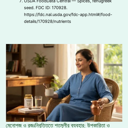
USDA FoodData Central — Spices, fenugreek
seed. FDC ID: 170928.
https://fdc.nal.usda.gov/fdc-app.html#/food-
details/170928/nutrients
মেনোপজ ও রজঃনিবৃত্তিতে শতমূলীর ব্যবহার: উপকারিতা ও