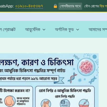
০১৯১০-৪৮৫৩৬৭
sApp:
গোপনীয়তার সাথে
যৌন রোগের
ফ্রি পরামর
 প্রোডাক্ট
আয়ুর্বেদিক
অর্গানিক ফুড
আমাদের সম্প