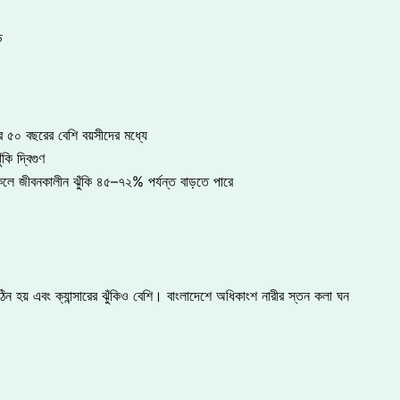
ে
র ৫০ বছরের বেশি বয়সীদের মধ্যে
কি দ্বিগুণ
ে জীবনকালীন ঝুঁকি ৪৫–৭২% পর্যন্ত বাড়তে পারে
হয় এবং ক্যান্সারের ঝুঁকিও বেশি। বাংলাদেশে অধিকাংশ নারীর স্তন কলা ঘন