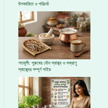
উপকারিতা ও পরিচর্যা
শতমূলী: পুরুষের যৌন স্বাস্থ্য ও শুক্রাণু
স্বাস্থ্যের সম্পূর্ণ গাইড