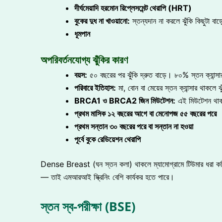
দীর্ঘমেয়াদি হরমোন রিপ্লেসমেন্ট থেরাপি (HRT)
বুকের দুধ না খাওয়ানো:
স্তন্যদান না করলে ঝুঁকি কিছুটা বাড়
ধূমপান
অপরিবর্তনযোগ্য ঝুঁকির কারণ
বয়স:
৫০ বছরের পর ঝুঁকি দ্রুত বাড়ে। ৮০% স্তন ক্যান্সা
পরিবারে ইতিহাস:
মা, বোন বা মেয়ের স্তন ক্যান্সার থাকলে ঝুঁ
BRCA1 ও BRCA2 জিন মিউটেশন:
এই মিউটেশন থাকল
প্রথম মাসিক ১২ বছরের আগে বা মেনোপজ ৫৫ বছরের পরে
প্রথম সন্তান ৩০ বছরের পরে বা সন্তান না হওয়া
পূর্বে বুকে রেডিয়েশন থেরাপি
Dense Breast (ঘন স্তন কলা) থাকলে ম্যামোগ্রামে টিউমার ধরা কঠিন 
— তাই এমআরআই স্ক্রিনিং বেশি কার্যকর হতে পারে।
স্তন স্ব-পরীক্ষা (BSE)