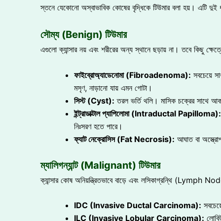
স্তনে যেকোনো অস্বাভাবিক কোষের বৃদ্ধিকে টিউমার বলা হয়। এটি দুই 
সৌম্য (Benign) টিউমার
এগুলো ক্যান্সার নয় এবং শরীরের অন্য স্থানে ছড়ায় না। তবে কিছু ক্ষেত্র
ফাইব্রোঅ্যাডেনোমা (Fibroadenoma):
সবচেয়ে সা
মসৃণ, নাড়ানো যায় এমন গোটা।
সিস্ট (Cyst):
তরল ভর্তি থলি। মাসিক চক্রের সাথে আকা
ইন্ট্রাডাক্টাল প্যাপিলোমা (Intraductal Papilloma):
নিঃসরণ হতে পারে।
ফ্যাট নেক্রোসিস (Fat Necrosis):
আঘাত বা অস্ত্রোপ
ম্যালিগন্যান্ট (Malignant) টিউমার
ক্যান্সার কোষ অনিয়ন্ত্রিতভাবে বাড়ে এবং লসিকাগ্রন্থি (Lymph Node
IDC (Invasive Ductal Carcinoma):
সবচেয়ে
ILC (Invasive Lobular Carcinoma):
লোবিউল