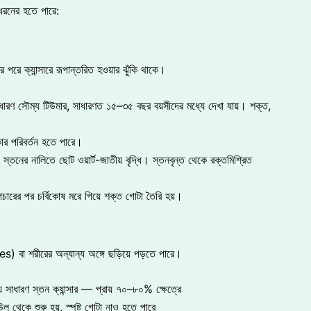
ধরনের হতে পারে:
ে পরে ক্যান্সারে রূপান্তরিত হওয়ার ঝুঁকি থাকে।
ধারণ সৌম্য টিউমার, সাধারণত ১৫–৩৫ বছর বয়সীদের মধ্যে দেখা যায়। শক্ত,
র পরিবর্তন হতে পারে।
স্তনের নালিতে ছোট ওয়ার্ট-জাতীয় বৃদ্ধি। স্তনবৃন্ত থেকে রক্তমিশ্রিত
চারের পর চর্বিকোষ মরে গিয়ে শক্ত গোটা তৈরি হয়।
s) বা শরীরের অন্যান্য অঙ্গে ছড়িয়ে পড়তে পারে।
 সাধারণ স্তন ক্যান্সার — প্রায় ৭০–৮০% ক্ষেত্রে
 থেকে শুরু হয়, স্পষ্ট গোটা নাও হতে পারে