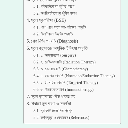
পরিবর্তনযোগ্য ঝুঁকির কারণ
অপরিবর্তনযোগ্য ঝুঁকির কারণ
স্তন স্ব-পরীক্ষা (BSE)
ধাপে ধাপে স্তন স্ব-পরীক্ষার পদ্ধতি
ক্লিনিকাল স্ক্রিনিং পদ্ধতি
রোগ নির্ণয় পদ্ধতি (Diagnosis)
স্তন ক্যান্সারের আধুনিক চিকিৎসা পদ্ধতি
১. অস্ত্রোপচার (Surgery)
২. রেডিওথেরাপি (Radiation Therapy)
৩. কেমোথেরাপি (Chemotherapy)
৪. হরমোন থেরাপি (Hormone/Endocrine Therapy)
৫. টার্গেটেড থেরাপি (Targeted Therapy)
৬. ইমিউনোথেরাপি (Immunotherapy)
স্তন ক্যান্সারের বেঁচে থাকার হার
সাধারণ ভুল ধারণা ও সতর্কতা
প্রায়শই জিজ্ঞাসিত প্রশ্ন
তথ্যসূত্র ও রেফারেন্স (References)