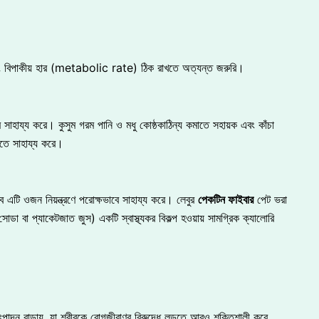
 এবং বিপাকীয় হার (metabolic rate) ঠিক রাখতে অত্যন্ত জরুরি।
ে সাহায্য করে। কুসুম গরম পানি ও মধু কোষ্ঠকাঠিন্য কমাতে সহায়ক এবং কাঁচা
ধিতে সাহায্য করে।
 এটি ওজন নিয়ন্ত্রণে পরোক্ষভাবে সাহায্য করে। লেবুর
পেকটিন ফাইবার
পেট ভরা
োডা বা প্যাকেটজাত জুস) একটি স্বাস্থ্যকর বিকল্প হওয়ায় সামগ্রিক ক্যালোরি
াদন বাড়ায়, যা শরীরকে রোগজীবাণুর বিরুদ্ধে লড়তে আরও শক্তিশালী করে