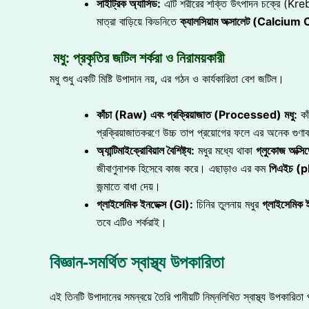
সাইট্রিক অ্যাসিড:
এটি শরীরের শক্তি উৎপাদন চক্রে (Krebs C
মাত্রা বাড়িয়ে কিডনিতে
ক্যালসিয়াম অক্সালেট (Calciu
মধু: প্রকৃতির জটিল শর্করা ও নিরাময়কারী
মধু শুধু একটি মিষ্টি উপাদান নয়, এর গঠন ও কার্যকারিতা বেশ জটিল।
কাঁচা (Raw) এবং প্রক্রিয়াজাত (Processed) মধু:
কাঁ
প্রক্রিয়াজাতকরণে উচ্চ তাপ প্রয়োগের ফলে এর অনেক গুণাবল
অ্যান্টিমাইক্রোবিয়াল বৈশিষ্ট্য:
মধুর মধ্যে থাকা
গ্লুকোজ অক্সি
জীবাণুনাশক হিসেবে কাজ করে। এছাড়াও এর কম
পিএইচ (
জন্মাতে বাধা দেয়।
গ্লাইসেমিক ইনডেক্স (GI):
চিনির তুলনায় মধুর
গ্লাইসেমিক ই
তবে এটিও শর্করাই।
বিজ্ঞান-সমর্থিত স্বাস্থ্য উপকারিতা
এই তিনটি উপাদানের সমন্বয়ে তৈরি পানীয়টি নিম্নলিখিত স্বাস্থ্য উপকারিতা 