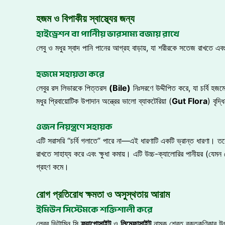
হজম ও বিপাকীয় স্বাস্থ্যের জন্য
হাইড্রেশন বা পানিীয় ভারসাম্য বজায় রাখে
লেবু ও মধুর স্বাদ পানি পানের আগ্রহ বাড়ায়, যা শরীরকে সতেজ রাখতে
হজমে সহায়তা করে
লেবুর রস লিভারকে পিত্তরস
(Bile)
নিঃসরণে উদ্দীপিত করে, যা চর্বি হজম
মধুর প্রিবায়োটিক উপাদান অন্ত্রের ভালো ব্যাকটেরিয়া (
Gut Flora
) বৃদ্
ওজন নিয়ন্ত্রণে সহায়ক
এটি সরাসরি “চর্বি গলাতে” পারে না—এই ধারণাটি একটি ভ্রান্ত ধারণা। তবে
রাখতে সাহায্য করে এবং ক্ষুধা কমায়। এটি উচ্চ-ক্যালোরির পানীয়র (যেমন স
গ্রহণ কমে।
রোগ প্রতিরোধ ক্ষমতা ও অসুস্থতায় আরাম
ইমিউন সিস্টেমকে শক্তিশালী করে
লেবুর ভিটামিন সি
ফ্যাগোসাইট
ও
লিম্ফোসাইট
নামক শ্বেত রক্তকণিকার উৎপ