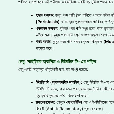
পানিতে র তাপমাত্রা এই পানীয়ের কার্যকারিতায় একটি বড় ভূমিকা পালন কর
হজমে সহায়ক:
কুসুম গরম পানি ঠান্ডা পানিতে র মতো শরীরে ঝা
(Peristalsis)
বা অন্ত্রের ক্রমসংকোচন প্রক্রিয়াকে উ
এনজাইম সংরক্ষণ:
ফুটন্ত গরম পানি মধুর মধ্যে থাকা মূল্য
কমিয়ে দেয়। কুসুম গরম পানি মধুর গুণাগুণ অক্ষুণ্ণ রেখে এ
গলার আরাম:
কুসুম গরম পানি গলার শ্লেষ্মা ঝিল্লিকে (
Muc
সহায়তা করে।
লেবু: সাইট্রিক অ্যাসিড ও ভিটামিন সি-এর শক্তি
লেবু একটি অত্যন্ত শক্তিশালী ফল, যার মধ্যে রয়েছে:
ভিটামিন সি (অ্যাসকরবিক অ্যাসিড):
লেবু ভিটামিন সি-এর এক
ভিটামিন সি থাকে, যা একজন প্রাপ্তবয়স্কের দৈনিক চাহিদ
ফ্রি র‍্যাডিক্যালের ক্ষতি থেকে রক্ষা করে।
ফ্ল্যাভোনয়েডস:
লেবুতে
হেসপেরিডিন
এবং এরিওসিট্রিনের মতো ফ
বিরোধী (Anti-inflammatory) প্রভাব ফেলে।