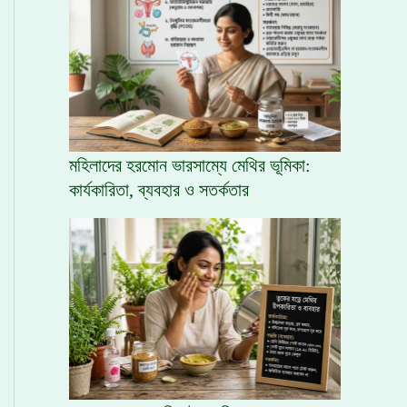
মহিলাদের হরমোন ভারসাম্যে মেথির ভূমিকা:
কার্যকারিতা, ব্যবহার ও সতর্কতার