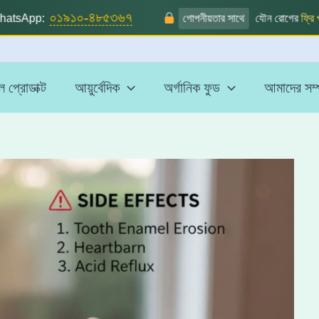
০১৯১০-৪৮৫৩৬৭
sApp:
গোপনীয়তার সাথে
যৌন রোগের
ফ্রি পরাম
 প্রোডাক্ট
আয়ুর্বেদিক
অর্গানিক ফুড
আমাদের সম্প