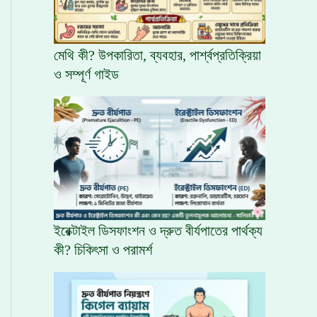
মেথি কী? উপকারিতা, ব্যবহার, পার্শ্বপ্রতিক্রিয়া
ও সম্পূর্ণ গাইড
ইরেক্টাইল ডিসফাংশন ও দ্রুত বীর্যপাতের পার্থক্য
কী? চিকিৎসা ও পরামর্শ