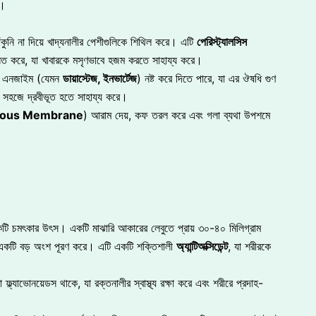
ে।
ঁকুনি না দিয়ে খাদ্যনালীর পেশীগুলিকে শিথিল করে। এটি
পেরিস্ট্যালসিস
ন্নত করে, যা খাবারকে মসৃণভাবে হজম করতে সাহায্য করে।
বান এনজাইম (যেমন
ডায়াস্টেজ, ইনভার্টেজ
) নষ্ট করে দিতে পারে, যা এর ঔষধি গুণ
কে সহজে দ্রবীভূত হতে সাহায্য করে।
ous Membrane
) আরাম দেয়, কফ তরল করে এবং গলা ব্যথা উপশমে
টি চমৎকার উৎস। একটি মাঝারি আকারের লেবুতে প্রায় ৩০-৪০ মিলিগ্রাম
ার একটি বড় অংশ পূরণ করে। এটি একটি শক্তিশালী
অ্যান্টিঅক্সিডেন্ট
, যা শরীরকে
্ল্যাভোনয়েডস থাকে, যা রক্তনালীর স্বাস্থ্য রক্ষা করে এবং শরীরে প্রদাহ-