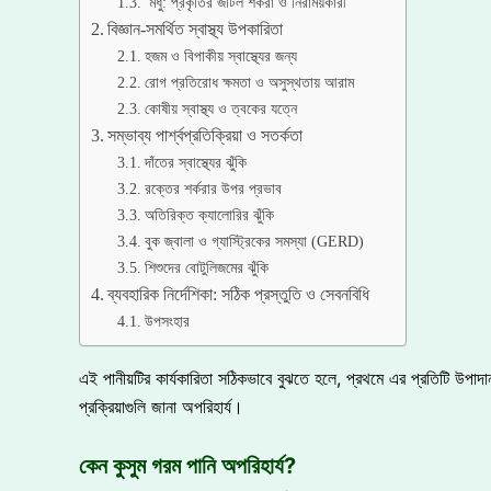
মধু: প্রকৃতির জটিল শর্করা ও নিরাময়কারী
বিজ্ঞান-সমর্থিত স্বাস্থ্য উপকারিতা
হজম ও বিপাকীয় স্বাস্থ্যের জন্য
রোগ প্রতিরোধ ক্ষমতা ও অসুস্থতায় আরাম
কোষীয় স্বাস্থ্য ও ত্বকের যত্নে
সম্ভাব্য পার্শ্বপ্রতিক্রিয়া ও সতর্কতা
দাঁতের স্বাস্থ্যের ঝুঁকি
রক্তের শর্করার উপর প্রভাব
অতিরিক্ত ক্যালোরির ঝুঁকি
বুক জ্বালা ও গ্যাস্ট্রিকের সমস্যা (GERD)
শিশুদের বোটুলিজমের ঝুঁকি
ব্যবহারিক নির্দেশিকা: সঠিক প্রস্তুতি ও সেবনবিধি
উপসংহার
এই পানীয়টির কার্যকারিতা সঠিকভাবে বুঝতে হলে, প্রথমে এর প্রতিটি উপা
প্রক্রিয়াগুলি জানা অপরিহার্য।
কেন কুসুম গরম পানি অপরিহার্য?