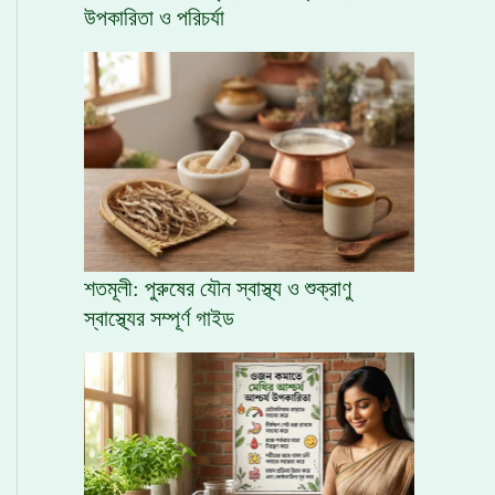
উপকারিতা ও পরিচর্যা
শতমূলী: পুরুষের যৌন স্বাস্থ্য ও শুক্রাণু
স্বাস্থ্যের সম্পূর্ণ গাইড