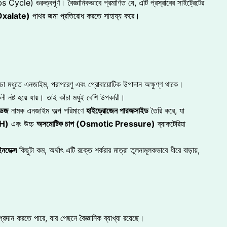
ycle) গুরুত্বপূর্ণ। বৈজ্ঞানিকভাবে প্রমাণিত যে, এটি প্রস্রাবের সাইট্রেটের
m Oxalate)
পাথর জমা প্রতিরোধ করতে সাহায্য করে।
চা মধুতে এনজাইম, পরাগরেণু এবং প্রোবায়োটিক উপাদান অক্ষুণ্ণ থাকে।
ী নষ্ট হয়ে যায়। তাই কাঁচা মধুই বেশি উপকারী।
ডেজ
নামক এনজাইম অল্প পরিমাণে
হাইড্রোজেন পারঅক্সাইড
তৈরি করে, যা
pH)
এবং উচ্চ
অসমোটিক চাপ (Osmotic Pressure)
ব্যাকটেরিয়া
নডেক্স
কিছুটা কম, অর্থাৎ এটি রক্তে শর্করার মাত্রা তুলনামূলকভাবে ধীরে বাড়ায়,
প্রদান করতে পারে, যার পেছনে বৈজ্ঞানিক ব্যাখ্যা রয়েছে।