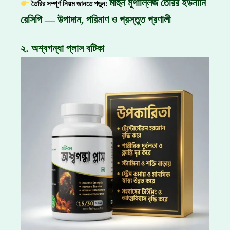
মাহুন মুগাল্লিজ তৈরির ইউনানি
তৈরির সম্পূর্ণ নিয়ম জানতে পড়ুন:
রেসিপি — উপাদান, পরিমাণ ও প্রস্তুত প্রণালী
২. অশ্বগন্ধা প্লাস বটিকা