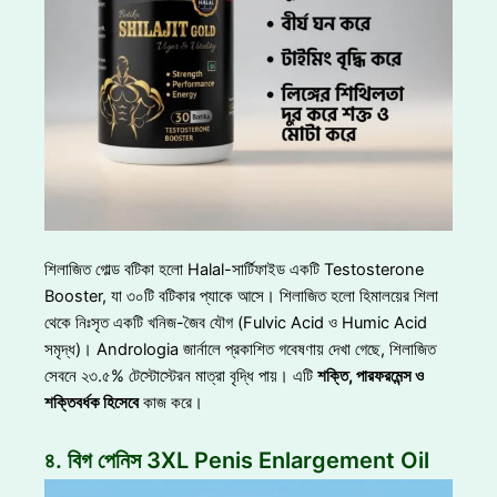
শিলাজিত গোল্ড বটিকা হলো Halal-সার্টিফাইড একটি Testosterone
Booster, যা ৩০টি বটিকার প্যাকে আসে। শিলাজিত হলো হিমালয়ের শিলা
থেকে নিঃসৃত একটি খনিজ-জৈব যৌগ (Fulvic Acid ও Humic Acid
সমৃদ্ধ)। Andrologia জার্নালে প্রকাশিত গবেষণায় দেখা গেছে, শিলাজিত
সেবনে ২৩.৫% টেস্টোস্টেরন মাত্রা বৃদ্ধি পায়। এটি
শক্তি
, পারফরমেন্স ও
শক্তিবর্ধক হিসেবে
কাজ করে।
৪. বিগ পেনিস 3XL Penis Enlargement Oil