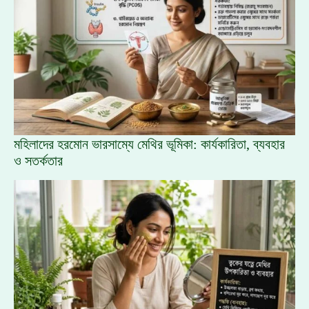
মহিলাদের হরমোন ভারসাম্যে মেথির ভূমিকা: কার্যকারিতা, ব্যবহার
ও সতর্কতার