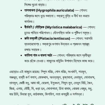
লিঙ্গের দৃঢ়তা বাড়ায়।
তালমাখনা (Hygrophila auriculata)
— শোধন:
পরিষ্কার জলে ধুয়ে শুকানো। শুক্রাণু বৃদ্ধি ও বীর্য ঘন করতে
কার্যকর।
বীর্যমণি / যৌত্রিক (Myristica malabarica)
— শোধন:
চুনের পানিতে পরিশোধন। যৌনশক্তি বর্ধক ও পুষ্টিগুণ সমৃদ্ধ।
রুমি মস্তকী (Pistacia lentiscus)
— শোধন: সরাসরি
ব্যবহারযোগ্য। শুক্রাণুর গুণমান উন্নয়ন ও প্রজনন স্বাস্থ্য
রক্ষায় সহায়ক।
কাতিলা গাম ও বাবলা আঠা
— শোধন: পরিষ্কার জলে দ্রবীভূত
করে ছেঁকে নেওয়া। মাজুনের বাইন্ডিং উপাদান হিসেবে কাজ করে।
এছাড়াও এই মাজুনে রয়েছে: পিপুল মরিচ, গোল মরিচ, সংখমণি, শতমূল,
পঞ্চভূত, হস্তী কর্ণ পলাশ, মোকদ্দাস, অনন্তমূল, কৃষ্ণদানা, বেনামূল, সোনাভস্ম,
তালমূল, জেষ্ঠী মধু, আদা শুট, বেরেলা, ইসুবগুল, শিমুল মুল, তেতুল বিচি, জৈন,
জিরা, এলাচ, মৌরী, ঘি, গুড়া দুধ, সোনাপাতা, চিনা বাদাম, খোরমা খেজুর, মধু,
দার চিনি, বিধারা মূল, কাঠবাদাম, কিশমিশ, লতা কস্তুরী ও সর্পগন্ধা।