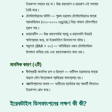
ইরেকশন সম্ভব হয় না। উচ্চ রক্তচাপ ও হৃদরোগ এই সমস্যা
তৈরি করে।
টেস্টোস্টেরনের ঘাটতি — পুরুষ হরমোন টেস্টোস্টেরনের মাত্রা
স্বাভাবিকের (৩০০–১০০০ ng/dL) নিচে নামলে যৌনশক্তি
হ্রাস পায়।
ডায়াবেটিস — উচ্চ রক্তশর্করা স্নায়ু ও রক্তনালি উভয়ই
ক্ষতিগ্রস্ত করে, যা ইরেকটাইল ডিসফাংশন ঘটায়।
স্থূলতা (BMI > ৩০) — অতিরিক্ত ওজন টেস্টোস্টেরন
উৎপাদন কমিয়ে দেয় এবং রক্তসঞ্চালনে বাধা দেয়।
মানসিক কারণ (২টি)
দীর্ঘস্থায়ী মানসিক চাপ ও উদ্বেগ — কর্টিসল হরমোনের মাত্রা
বাড়লে যৌন উত্তেজনা প্রক্রিয়া বাধাগ্রস্ত হয়।
আত্মবিশ্বাসের অভাব — অতীতের ব্যর্থতার ভয় পরবর্তী মিলনেও
ইরেকশন রোধ করে।
ইরেকটাইল ডিসফাংশনের লক্ষণ কী কী?