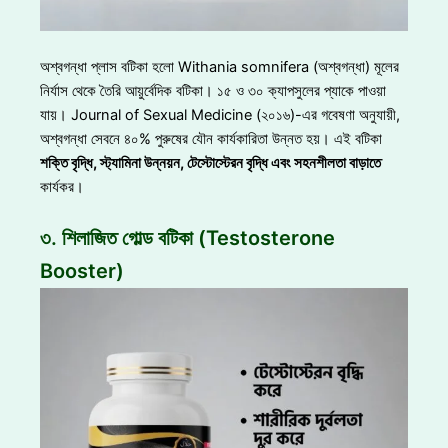
অশ্বগন্ধা প্লাস বটিকা হলো Withania somnifera (অশ্বগন্ধা) মূলের
নির্যাস থেকে তৈরি আয়ুর্বেদিক বটিকা। ১৫ ও ৩০ ক্যাপসুলের প্যাকে পাওয়া
যায়। Journal of Sexual Medicine (২০১৬)-এর গবেষণা অনুযায়ী,
অশ্বগন্ধা সেবনে ৪০% পুরুষের যৌন কার্যকারিতা উন্নত হয়। এই বটিকা
শক্তি বৃদ্ধি
, স্ট্যামিনা উন্নয়ন, টেস্টোস্টেরন বৃদ্ধি এবং সহনশীলতা বাড়াতে
কার্যকর।
৩. শিলাজিত গোল্ড বটিকা (Testosterone
Booster)