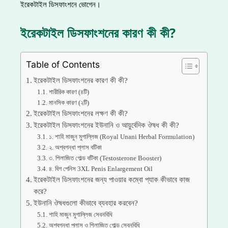
ইরেকটাইল ডিসফাংশনে ভোগেন।
ইরেকটাইল ডিসফাংশনের কারণ কী কী?
Table of Contents
ইরেকটাইল ডিসফাংশনের কারণ কী কী?
শারীরিক কারণ (৪টি)
মানসিক কারণ (২টি)
ইরেকটাইল ডিসফাংশনের লক্ষণ কী কী?
ইরেকটাইল ডিসফাংশনের ইউনানি ও আয়ুর্বেদিক ঔষধ কী কী?
১. শাহি মাজুন মুগাল্লিজ (Royal Unani Herbal Formulation)
২. অশ্বগন্ধা প্লাস বটিকা
৩. শিলাজিত গোল্ড বটিকা (Testosterone Booster)
৪. বিগ পেনিস 3XL Penis Enlargement Oil
ইরেকটাইল ডিসফাংশনের জন্য পাওয়ার কম্বো প্যাক কীভাবে কাজ
করে?
ইউনানি ঔষধগুলো কীভাবে ব্যবহার করবেন?
শাহি মাজুন মুগাল্লিজ সেবনবিধি
অশ্বগন্ধা প্লাস ও শিলাজিত গোল্ড সেবনবিধি