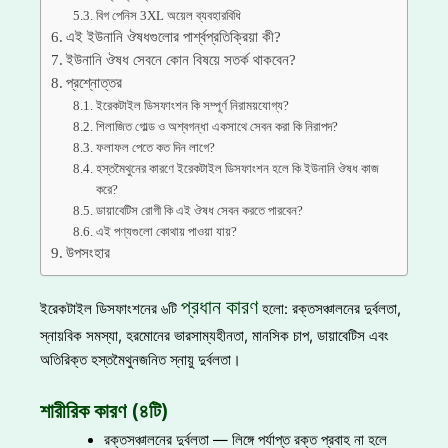
বিগ পেনিস 3XL অয়েল ব্যবহারবিধি
এই ইউনানি ঔষধগুলোর পার্শ্বপ্রতিক্রিয়া কী?
ইউনানি ঔষধ সেবনে কোন বিষয়ে সতর্ক থাকবেন?
প্রশ্নোত্তর
ইরেকটাইল ডিসফাংশন কি সম্পূর্ণ নিরাময়যোগ্য?
শিলাজিত গোল্ড ও অশ্বগন্ধা একসাথে সেবন করা কি নিরাপদ?
ফলাফল পেতে কত দিন লাগে?
হস্তমৈথুনের কারণে ইরেকটাইল ডিসফাংশন হলে কি ইউনানি ঔষধ কাজ
করে?
ডায়াবেটিস রোগী কি এই ঔষধ সেবন করতে পারবেন?
এই পণ্যগুলো কোথায় পাওয়া যায়?
উপসংহার
প্রধান কারণ
ইরেকটাইল ডিসফাংশনের ৬টি
হলো: রক্তসঞ্চালনের দুর্বলতা,
স্নায়বিক সমস্যা, হরমোনের ভারসাম্যহীনতা, মানসিক চাপ, ডায়াবেটিস এবং
অতিরিক্ত হস্তমৈথুনজনিত স্নায়ু দুর্বলতা।
শারীরিক কারণ (৪টি)
রক্তসঞ্চালনের দুর্বলতা — লিঙ্গে পর্যাপ্ত রক্ত প্রবাহ না হলে