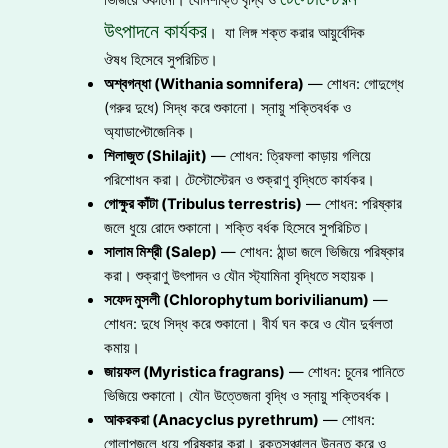
উৎপাদনে কার্যকর
। যা লিঙ্গ শক্ত করার আয়ুর্বেদিক
ঔষধ হিসেবে সুপরিচিত।
অশ্বগন্ধা (Withania somnifera)
— শোধন: গোদুগ্ধে
(গরুর দুধে) সিদ্ধ করে শুকানো। স্নায়ু শক্তিবর্ধক ও
অ্যাডাপ্টোজেনিক।
শিলাজুত (Shilajit)
— শোধন: ত্রিফলা কাড়ায় গলিয়ে
পরিশোধন করা। টেস্টোস্টেরন ও শুক্রাণু বৃদ্ধিতে কার্যকর।
গোক্ষুর কাঁটা (Tribulus terrestris)
— শোধন: পরিষ্কার
জলে ধুয়ে রোদে শুকানো। শক্তি বর্ধক হিসেবে সুপরিচিত।
সালাম মিশ্রী (Salep)
— শোধন: ঠান্ডা জলে ভিজিয়ে পরিষ্কার
করা। শুক্রাণু উৎপাদন ও যৌন স্ট্যামিনা বৃদ্ধিতে সহায়ক।
সফেদ মুসলী (Chlorophytum borivilianum)
—
শোধন: দুধে সিদ্ধ করে শুকানো। বীর্য ঘন করে ও যৌন দুর্বলতা
কমায়।
জায়ফল (Myristica fragrans)
— শোধন: চুনের পানিতে
ভিজিয়ে শুকানো। যৌন উত্তেজনা বৃদ্ধি ও স্নায়ু শক্তিবর্ধক।
আকরকরা (Anacyclus pyrethrum)
— শোধন:
গোলাপজলে ধুয়ে পরিষ্কার করা। রক্তসঞ্চালন উন্নত করে ও