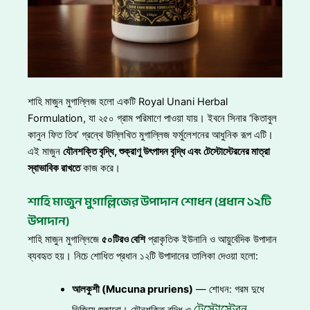
শাহি মাজুন মুগাল্লিজ হলো একটি Royal Unani Herbal
Formulation, যা ২৫০ গ্রাম পরিমাণে পাওয়া যায়। ইবনে সিনার ‘কিতাবুল
কানুন ফিত তিব’ গ্রন্থে উল্লিখিত মুগাল্লিজ ফর্মুলেশনের আধুনিক রূপ এটি।
এই মাজুন
যৌনশক্তি বৃদ্ধি
, শুক্রাণু উৎপাদন বৃদ্ধি এবং টেস্টোস্টেরনের মাত্রা
স্বাভাবিক রাখতে
কাজ করে।
শাহি মাজুন মুগাল্লিজের উপাদান শোধন (প্রধান ১২টি
উপাদান)
শাহি মাজুন মুগাল্লিজে
৫০টিরও বেশি
প্রাকৃতিক ইউনানি ও আয়ুর্বেদিক উপাদান
ব্যবহৃত হয়। নিচে শোধিত প্রধান ১২টি উপাদানের তালিকা দেওয়া হলো:
আলকুশী (Mucuna pruriens)
— শোধন: গরম দুধে
টেস্টোস্টেরন
ভিজিয়ে শুকানো। যৌনশক্তি বৃদ্ধি ও