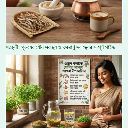
শতমূলী: পুরুষের যৌন স্বাস্থ্য ও শুক্রাণু স্বাস্থ্যের সম্পূর্ণ গাইড