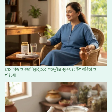
মেনোপজ ও রজঃনিবৃত্তিতে শতমূলীর ব্যবহার: উপকারিতা ও
পরিচর্যা