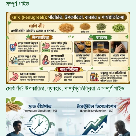
সম্পূর্ণ গাইড
মেথি কী? উপকারিতা, ব্যবহার, পার্শ্বপ্রতিক্রিয়া ও সম্পূর্ণ গাইড