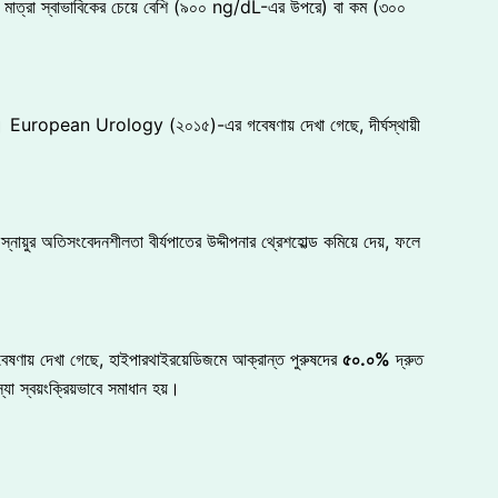
র মাত্রা স্বাভাবিকের চেয়ে বেশি (৯০০ ng/dL-এর উপরে) বা কম (৩০০
 দেয়। European Urology (২০১৫)-এর গবেষণায় দেখা গেছে, দীর্ঘস্থায়ী
নায়ুর অতিসংবেদনশীলতা বীর্যপাতের উদ্দীপনার থ্রেশহোল্ড কমিয়ে দেয়, ফলে
েষণায় দেখা গেছে, হাইপারথাইরয়েডিজমে আক্রান্ত পুরুষদের
৫০
.
০
%
দ্রুত
া স্বয়ংক্রিয়ভাবে সমাধান হয়।