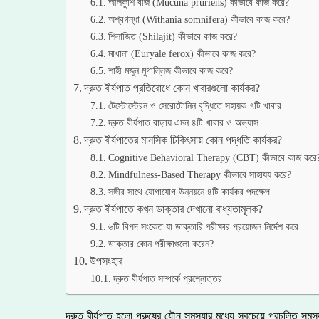
আলকুশি বীজ (Mucuna pruriens) কীভাবে কাজ করে?
অশ্বগন্ধা (Withania somnifera) কীভাবে কাজ করে?
শিলাজিত (Shilajit) কীভাবে কাজ করে?
মাখানা (Euryale ferox) কীভাবে কাজ করে?
শাহী মজুন মুগাল্লিজ কীভাবে কাজ করে?
দ্রুত বীর্যপাত প্রতিরোধে কোন খাবারগুলো কার্যকর?
টেস্টোস্টেরন ও সেরোটোনিন বৃদ্ধিতে সহায়ক ৭টি খাবার
দ্রুত বীর্যপাত বাড়ায় এমন ৪টি খাবার ও অভ্যাস
দ্রুত বীর্যপাতের মানসিক চিকিৎসায় কোন পদ্ধতি কার্যকর?
Cognitive Behavioral Therapy (CBT) কীভাবে কাজ করে
Mindfulness-Based Therapy কীভাবে সাহায্য করে?
সঙ্গীর সাথে যোগাযোগ উন্নয়নে ৪টি কার্যকর পদক্ষেপ
দ্রুত বীর্যপাতে কখন ডাক্তার দেখানো বাধ্যতামূলক?
৬টি বিপদ সংকেত যা ডাক্তারি পরীক্ষার প্রয়োজন নির্দেশ করে
ডাক্তার কোন পরীক্ষাগুলো করেন?
উপসংহার
দ্রুত বীর্যপাত সম্পর্কে প্রশ্নোত্তর
দ্রুত বীর্যপাত হলো পুরুষের যৌন সমস্যার মধ্যে সবচেয়ে প্রচলিত সম