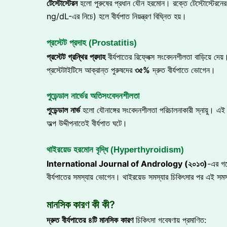
টেস্টোস্টেরন
হলো পুরুষের প্রধান যৌন হরমোন। রক্তে টেস্টোস্টেরনে
ng/dL-এর নিচে) হলে বীর্যপাত নিয়ন্ত্রণ বিঘ্নিত হয়।
প্রস্টেট প্রদাহ (Prostatitis)
প্রস্টেট
গ্রন্থির
প্রদাহ
বীর্যপাতের রিফ্লেক্স সংবেদনশীলতা বাড়িয়ে
প্রস্টেটাইটিসে আক্রান্ত পুরুষদের
৩৫
%
দ্রুত বীর্যপাতে ভোগেন।
পুডেন্ডাল নার্ভের অতিসংবেদনশীলতা
পুডেন্ডাল
নার্ভ
হলো যৌনাঙ্গের সংবেদনশীলতা পরিচালনাকারী স্নায়ু। এই স্
অল্প উদ্দীপনাতেই বীর্যপাত ঘটে।
থাইরয়েড হরমোন বৃদ্ধি (Hyperthyroidism)
International Journal of Andrology (
২০১৩
)
-এর গব
বীর্যপাতের সমস্যায় ভোগেন। থাইরয়েড সমস্যার চিকিৎসার পর এই সমস্য
মানসিক কারণ কী কী?
দ্রুত
বীর্যপাতের
৪টি
মানসিক
কারণ
চিকিৎসা গবেষণায় প্রমাণিত: