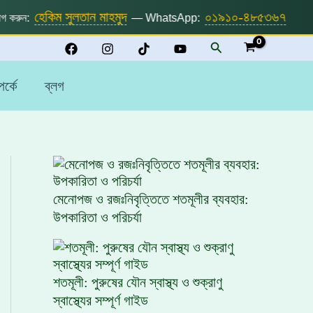
হেকিম সুলতান মাহমুদ
০১৯১০-৪৮৫৩৬৭
করুন:
— WhatsApp:
Search
র্কে
ব্লগ
মেনোপজ ও রজঃনিবৃত্তিতে শতমূলীর ব্যবহার:
উপকারিতা ও পরিচর্যা
শতমূলী: পুরুষের যৌন স্বাস্থ্য ও শুক্রাণু
স্বাস্থ্যের সম্পূর্ণ গাইড