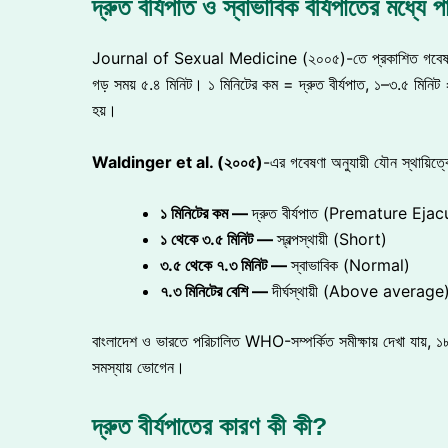
দ্রুত বীর্যপাত ও স্বাভাবিক বীর্যপাতের মধ্যে প
Journal of Sexual Medicine (২০০৫)-তে প্রকাশিত গবেষণায় ৫
গড় সময় ৫.৪ মিনিট। ১ মিনিটের কম = দ্রুত বীর্যপাত, ১–৩.৫ মিনিট =
হয়।
Waldinger et al. (
২০০৫
)
-এর গবেষণা অনুযায়ী যৌন স্থায়িত্ব
১
মিনিটের
কম —
দ্রুত বীর্যপাত (Premature Eja
১
থেকে
৩.
৫
মিনিট —
স্বল্পস্থায়ী (Short)
৩.
৫
থেকে
৭.
৩
মিনিট —
স্বাভাবিক (Normal)
৭.
৩
মিনিটের
বেশি —
দীর্ঘস্থায়ী (Above average
বাংলাদেশ ও ভারতে পরিচালিত WHO-সম্পর্কিত সমীক্ষায় দেখা যায়, ১
সমস্যায় ভোগেন।
দ্রুত বীর্যপাতের কারণ কী কী?