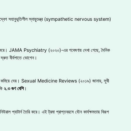
উদ্বেগ সহানুভূতিশীল স্নায়ুতন্ত্র (sympathetic nervous system)
র্গঠন করে। JAMA Psychiatry (২০২০)-এর গবেষণায় দেখা গেছে, দৈনিক
 দ্রুত বীর্যপাতে ভোগেন।
ত্রণ কমিয়ে দেয়। Sexual Medicine Reviews (২০১৯) জানায়, সুখী
ঁকি
২
.
৩
গুণ
বেশি
।
উরাল প্যাটার্ন তৈরি করে। এই ট্রমা প্রাপ্তবয়সে যৌন কার্যক্ষমতায় বিরূপ