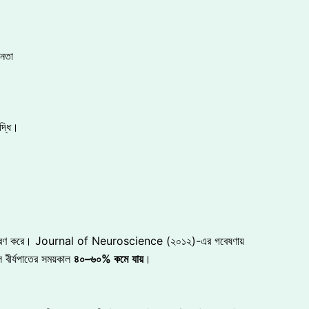
ীনতা
দ্ধি।
র নিয়ন্ত্রণ করে। Journal of Neuroscience (২০১২)-এর গবেষণায়
 বীর্যপাতের সময়কাল
৪০
–
৬০
%
কমে
যায়
।