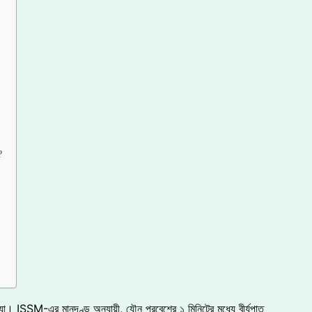
?
স্যা। ISSM-এর মানদণ্ড অনুযায়ী, যৌন প্রবেশের ১ মিনিটের মধ্যে বীর্যপাত