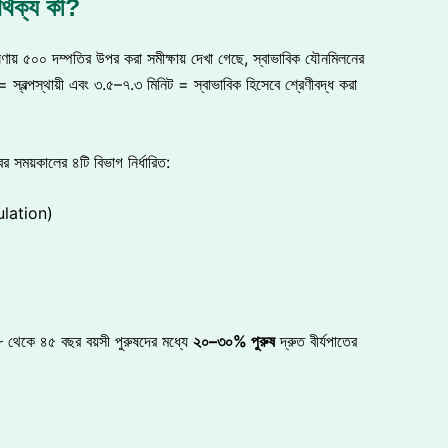
ার্থক্য কী?
০০ দম্পতির উপর করা সমীক্ষায় দেখা গেছে, স্বাভাবিক যৌনমিলনের
 স্বল্পস্থায়ী এবং ৩.৫–৭.৩ মিনিট = স্বাভাবিক হিসেবে শ্রেণীবদ্ধ করা
ের সময়কালের ৪টি বিভাগ নির্ধারিত:
culation)
)
৮ থেকে ৪৫ বছর বয়সী পুরুষদের মধ্যে
২০
–
৩০
%
পুরুষ
দ্রুত বীর্যপাতের