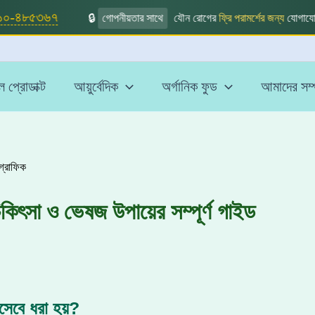
০-৪৮৫৩৬৭
🔒
গোপনীয়তার সাথে
যৌন রোগের
ফ্রি পরামর্শের জন্য
যোগাযোগ 
 প্রোডাক্ট
আয়ুর্বেদিক
অর্গানিক ফুড
আমাদের সম্প
চিকিৎসা ও ভেষজ উপায়ের সম্পূর্ণ গাইড
িসেবে ধরা হয়?