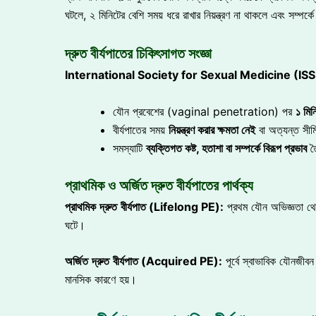
ঘটলে, ২ মিনিটের বেশি সময় ধরে রাখার নিয়ন্ত্রণ না থাকলে এবং সম্পর্ক
দ্রুত বীর্যপাতের চিকিৎসাগত সংজ্ঞা
International Society for Sexual Medicine (IS
যৌন প্রবেশের (vaginal penetration) পর
১
মিন
বীর্যপাতের সময়
নিয়ন্ত্রণ
করার
ক্ষমতা
নেই
বা অত্যন্ত সী
সমস্যাটি
ব্যক্তিগত
কষ্ট,
হতাশা
বা
সম্পর্কে
বিরূপ
প্রভাব
ত
প্রাথমিক ও অর্জিত দ্রুত বীর্যপাতের পার্থক্য
প্রাথমিক
দ্রুত
বীর্যপাত
(Lifelong PE):
প্রথম যৌন অভিজ্ঞতা থেক
ঘটে।
অর্জিত
দ্রুত
বীর্যপাত
(Acquired PE):
পূর্বে স্বাভাবিক যৌনজীবন
মানসিক কারণে হয়।