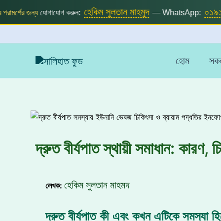
Skip
হেকিম সুলতান মাহমুদ
০১৯১
রামর্শের জন্য
যোগাযোগ করুন:
— WhatsApp:
to
content
হোম
সকল
দ্রুত বীর্যপাত স্থায়ী সমাধান: কারণ, 
হেকিম সুলতান মাহমদ
লেখক
:
দ্রুত বীর্যপাত কী এবং কখন এটিকে সমস্যা হ