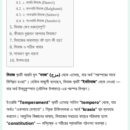
১. দামভি মিযাজ (Damvi)
২. বালগামি মিযাজ (Balghami)
৩. সাফরাভি মিযাজ (Safravi)
৪. সাওদাভি মিযাজ (Saudavi)
মিযাজ কেন গুরুত্বপূর্ণ?
কীভাবে বুঝবেন আপনার মিযাজ?
মিযাজের ভারসাম্য নষ্ট হলে কী হয়?
মিযাজ ও সঠিক খাবার
সাধারণ ভুল ধারণা
উপসংহার
মিযাজ
শব্দটি আরবি মূল
“মযজ” (مزج)
থেকে এসেছে, যার অর্থ “পরস্পরের সাথে
মিশ্রিত হওয়া”। হেকিম মাজুসী বলেছেন, মিযাজ শব্দটি
“ইমতিযাজ”
থেকে নেওয়া —
যার অর্থ উস্তুকুস্সাত (মৌলিক উপাদান)-এর পরস্পর মিশ্রণ।
ইংরেজি
“Temperament”
শব্দটি এসেছে লাতিন
“tempero”
থেকে, যার
অর্থও “একসাথে মেশানো”। গ্রিক চিকিৎসকরা এ অর্থে
“krasis”
শব্দ ব্যবহার
করতেন। আধুনিক বিজ্ঞানের ভাষায়, মিযাজের সবচেয়ে কাছের পরিভাষা হলো
“constitution”
— মস্তিষ্ক ও শরীরের স্বাভাবিক গঠনগত অবস্থা।