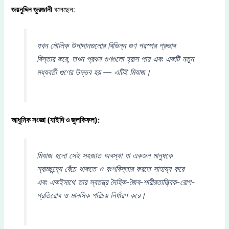
জয়নুদ্দিন জুরজানী
বলেছেন:
যখন মৌলিক উপাদানগুলোর বিভিন্ন গুণ পরস্পর প্রভাব
বিস্তার করে, তখন প্রথম গুণগুলো হ্রাস পায় এবং একটি নতুন
মধ্যবর্তী গুণের উদ্ভব হয় — এটিই মিযাজ।
আধুনিক সংজ্ঞা (যাইদি ও জুলকিফল):
মিযাজ হলো সেই সহজাত অবস্থা যা একজন মানুষকে
স্বাচ্ছন্দ্যে বেঁচে থাকতে ও বংশবিস্তার করতে সাহায্য করে
এবং একইসাথে তার স্বতন্ত্র দৈহিক-জৈব-শারীরতাত্ত্বিক-রোগ-
প্রতিরোধ ও মানসিক পরিচয় নির্ধারণ করে।