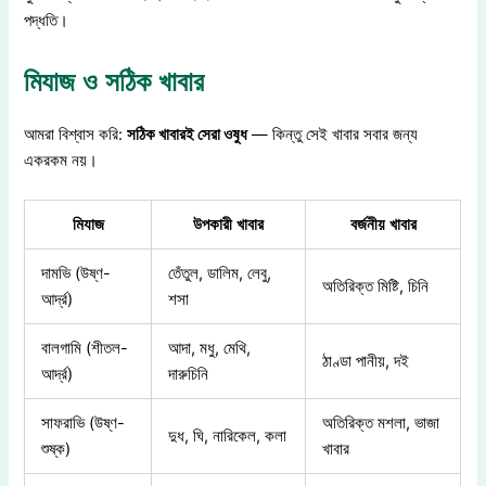
পদ্ধতি।
মিযাজ ও সঠিক খাবার
আমরা বিশ্বাস করি:
সঠিক খাবারই সেরা ওষুধ
— কিন্তু সেই খাবার সবার জন্য
একরকম নয়।
মিযাজ
উপকারী খাবার
বর্জনীয় খাবার
দামভি (উষ্ণ-
তেঁতুল, ডালিম, লেবু,
অতিরিক্ত মিষ্টি, চিনি
আর্দ্র)
শসা
বালগামি (শীতল-
আদা, মধু, মেথি,
ঠাণ্ডা পানীয়, দই
আর্দ্র)
দারুচিনি
সাফরাভি (উষ্ণ-
অতিরিক্ত মশলা, ভাজা
দুধ, ঘি, নারিকেল, কলা
শুষ্ক)
খাবার