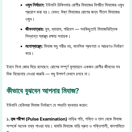
ওষুধ নির্বাচনে:
ইউনানি চিকিৎসায় রোগীর মিযাজের বিপরীত মিযাজের ওষুধ
প্রয়োগ করা হয়। যেমন: উষ্ণ মিযাজের রোগের জন্য শীতল মিযাজের
ওষুধ।
জীবনযাত্রায়:
ঘুম, ব্যায়াম, পরিবেশ — সবকিছুতেই মিযাজভিত্তিক
সিদ্ধান্ত স্বাস্থ্য রক্ষায় সহায়ক।
মনোস্বাস্থ্যে:
মিযাজ শুধু শরীর নয়, মানসিক প্রবণতা ও আচরণও নির্ধারণ
করে।
ইবনে সিনা জোর দিয়ে বলেছেন: রোগের সম্পূর্ণ মূল্যায়নে একজন রোগীর জীবনের সব
দিক বিবেচনায় নেওয়া জরুরি — শুধু উপসর্গ দেখলে চলবে না।
কীভাবে বুঝবেন আপনার মিযাজ?
ইউনানি হেকিমরা মিযাজ নির্ধারণে যে পদ্ধতি ব্যবহার করেন:
১. নব্জ পরীক্ষা (Pulse Examination)
নাড়ির গতি, শক্তি ও তাল থেকে মিযাজ
সম্পর্কে অনেক তথ্য পাওয়া যায়। দামভি মিযাজে নাড়ি দ্রুত ও শক্তিশালী, বালগামিতে