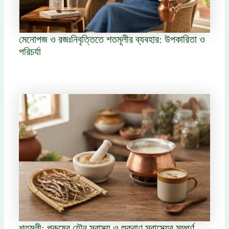
মেনোপজ ও রজঃনিবৃত্তিতে শতমূলীর ব্যবহার: উপকারিতা ও
পরিচর্যা
শতমূলী: পুরুষের যৌন স্বাস্থ্য ও শুক্রাণু স্বাস্থ্যের সম্পূর্ণ