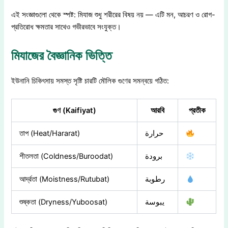
এই সংজ্ঞাগুলো থেকে স্পষ্ট: মিযাজ শুধু শরীরের বিষয় নয় — এটি মন, আচরণ ও রোগ-
প্রতিরোধ ক্ষমতার সাথেও গভীরভাবে সংযুক্ত।
মিযাজের বৈজ্ঞানিক ভিত্তি
ইউনানি চিকিৎসায় সমস্ত সৃষ্টি চারটি মৌলিক গুণের সমন্বয়ে গঠিত:
গুণ (Kaifiyat)
আরবি
প্রতীক
তাপ (Heat/Hararat)
حرارة
শীতলতা (Coldness/Buroodat)
برودة
আর্দ্রতা (Moistness/Rutubat)
رطوبة
শুষ্কতা (Dryness/Yuboosat)
يبوسة