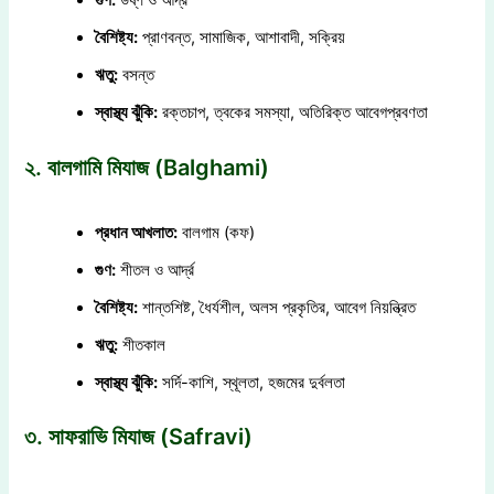
বৈশিষ্ট্য:
প্রাণবন্ত, সামাজিক, আশাবাদী, সক্রিয়
ঋতু:
বসন্ত
স্বাস্থ্য ঝুঁকি:
রক্তচাপ, ত্বকের সমস্যা, অতিরিক্ত আবেগপ্রবণতা
২. বালগামি মিযাজ (Balghami)
প্রধান আখলাত:
বালগাম (কফ)
গুণ:
শীতল ও আর্দ্র
বৈশিষ্ট্য:
শান্তশিষ্ট, ধৈর্যশীল, অলস প্রকৃতির, আবেগ নিয়ন্ত্রিত
ঋতু:
শীতকাল
স্বাস্থ্য ঝুঁকি:
সর্দি-কাশি, স্থূলতা, হজমের দুর্বলতা
৩. সাফরাভি মিযাজ (Safravi)