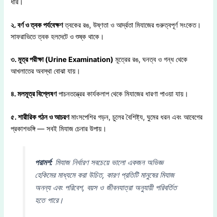
ধীর।
২. বর্ণ ও ত্বক পর্যবেক্ষণ
ত্বকের রঙ, উষ্ণতা ও আর্দ্রতা মিযাজের গুরুত্বপূর্ণ সংকেত।
সাফরাভিতে ত্বক হলদেটে ও শুষ্ক থাকে।
৩. মূত্র পরীক্ষা (Urine Examination)
মূত্রের রঙ, ঘনত্ব ও গন্ধ থেকে
আখলাতের অবস্থা বোঝা যায়।
৪. মলমূত্র বিশ্লেষণ
পাচনতন্ত্রের কার্যকলাপ থেকে মিযাজের ধারণা পাওয়া যায়।
৫. শারীরিক গঠন ও আচরণ
মাংসপেশির গড়ন, চুলের বৈশিষ্ট্য, ঘুমের ধরন এবং আবেগের
প্রকাশভঙ্গি — সবই মিযাজ চেনার উপায়।
পরামর্শ:
মিযাজ নির্ধারণ সবচেয়ে ভালো একজন অভিজ্ঞ
হেকিমের মাধ্যমে করা উচিত, কারণ প্রতিটি মানুষের মিযাজ
অনন্য এবং পরিবেশ, বয়স ও জীবনযাত্রা অনুযায়ী পরিবর্তিত
হতে পারে।