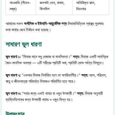
সাওদাভি (শীতল-
জলপাই তেল, বাদাম,
অতিরিক্ত ঝাল,
শুষ্ক)
কিশমিশ
ভিনেগার
আমাদের সকল
অর্গানিক ও ইউনানি-আয়ুর্বেদিক পণ্য
মিযাজভিত্তিক স্বাস্থ্য সুরক্ষার
কথা মাথায় রেখে নির্বাচন করা হয়েছে।
সাধারণ ভুল ধারণা
ভুল ধারণা ১:
“মিযাজ মানে শুধু মেজাজ বা মানসিকতা।”
সত্য:
মিযাজ একটি সামগ্রিক
জৈব-মানসিক অবস্থা — এটি শরীরের প্রতিটি অঙ্গ, প্রতিটি কোষ পর্যন্ত বিস্তৃত।
ভুল ধারণা ২:
“একবার মিযাজ নির্ধারিত হলে তা অপরিবর্তনীয়।”
সত্য:
বয়স, পরিবেশ,
ঋতু ও জীবনযাত্রা পরিবর্তনে মিযাজও পরিবর্তিত হতে পারে।
ভুল ধারণা ৩:
“সবার জন্য একই খাবার বা ওষুধ উপকারী।”
সত্য:
মিযাজ অনুযায়ী
ব্যক্তিবিশেষের জন্য উপকারী খাবার ও ওষুধ ভিন্ন হয়।
উপসংহার