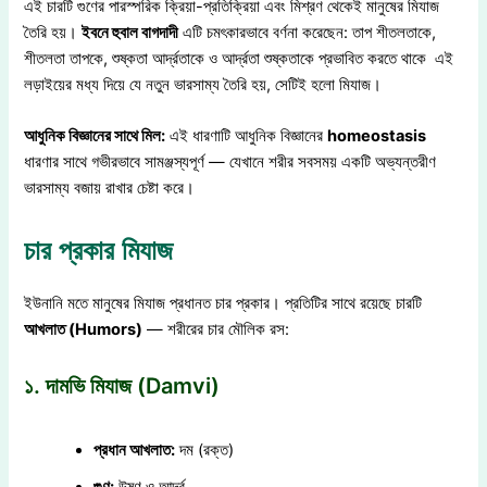
এই চারটি গুণের পারস্পরিক ক্রিয়া-প্রতিক্রিয়া এবং মিশ্রণ থেকেই মানুষের মিযাজ
তৈরি হয়।
ইবনে হুবাল বাগদাদী
এটি চমৎকারভাবে বর্ণনা করেছেন: তাপ শীতলতাকে,
শীতলতা তাপকে, শুষ্কতা আর্দ্রতাকে ও আর্দ্রতা শুষ্কতাকে প্রভাবিত করতে থাকে এই
লড়াইয়ের মধ্য দিয়ে যে নতুন ভারসাম্য তৈরি হয়, সেটিই হলো মিযাজ।
আধুনিক বিজ্ঞানের সাথে মিল:
এই ধারণাটি আধুনিক বিজ্ঞানের
homeostasis
ধারণার সাথে গভীরভাবে সামঞ্জস্যপূর্ণ — যেখানে শরীর সবসময় একটি অভ্যন্তরীণ
ভারসাম্য বজায় রাখার চেষ্টা করে।
চার প্রকার মিযাজ
ইউনানি মতে মানুষের মিযাজ প্রধানত চার প্রকার। প্রতিটির সাথে রয়েছে চারটি
আখলাত (Humors)
— শরীরের চার মৌলিক রস:
১. দামভি মিযাজ (Damvi)
প্রধান আখলাত:
দম (রক্ত)
গুণ:
উষ্ণ ও আর্দ্র