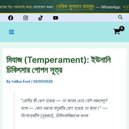
Skip
হেকিম সুলতান মাহমুদ
০১৯১০
্রি পরামর্শের জন্য
যোগাযোগ করুন:
— WhatsApp:
to
Sear
content
Main
Menu
মিযাজ (Temperament): ইউনানি
চিকিৎসার গোপন সূত্র
By
Salihat Food
/
29/05/2026
“রোগীর কী রোগ হয়েছে — তা জানার চেয়ে বেশি গুরুত্বপূর্ণ
হলো — কোন ধরনের মানুষটির রোগ হয়েছে তা জানা।”
—
হিপোক্রেটিস (বুক্রাত), চিকিৎসাবিজ্ঞানের জনক