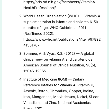
https://ods.od.nih.gov/factsheets/VitaminA-
HealthProfessional/
World Health Organization (WHO) — Vitamin A
supplementation in infants and children 6-59
months of age. WHO Guidelines, 2011
(Reaffirmed 2022).
https://www.who.int/publications/i/item/97892
41501767
Sommer, A. & Vyas, K.S. (2012) — A global
clinical view on vitamin A and carotenoids.
American Journal of Clinical Nutrition, 96(5),
1204S-1206S.
Institute of Medicine (IOM) — Dietary
Reference Intakes for Vitamin A, Vitamin K,
Arsenic, Boron, Chromium, Copper, Iodine,
Iron, Manganese, Molybdenum, Nickel, Silicon,
Vanadium, and Zinc. National Academies
Press, 2001.