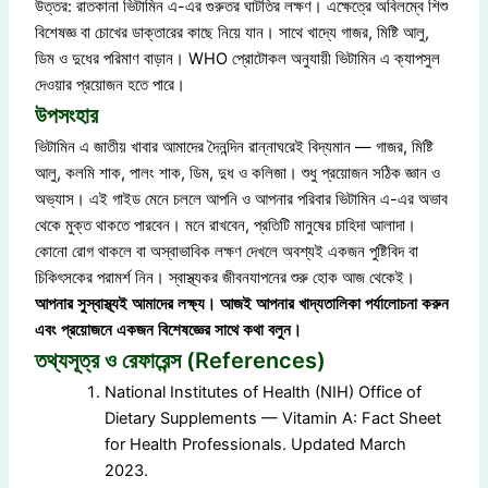
উত্তর: রাতকানা ভিটামিন এ-এর গুরুতর ঘাটতির লক্ষণ। এক্ষেত্রে অবিলম্বে শিশু
বিশেষজ্ঞ বা চোখের ডাক্তারের কাছে নিয়ে যান। সাথে খাদ্যে গাজর, মিষ্টি আলু,
ডিম ও দুধের পরিমাণ বাড়ান। WHO প্রোটোকল অনুযায়ী ভিটামিন এ ক্যাপসুল
দেওয়ার প্রয়োজন হতে পারে।
উপসংহার
ভিটামিন এ জাতীয় খাবার আমাদের দৈনন্দিন রান্নাঘরেই বিদ্যমান — গাজর, মিষ্টি
আলু, কলমি শাক, পালং শাক, ডিম, দুধ ও কলিজা। শুধু প্রয়োজন সঠিক জ্ঞান ও
অভ্যাস। এই গাইড মেনে চললে আপনি ও আপনার পরিবার ভিটামিন এ-এর অভাব
থেকে মুক্ত থাকতে পারবেন। মনে রাখবেন, প্রতিটি মানুষের চাহিদা আলাদা।
কোনো রোগ থাকলে বা অস্বাভাবিক লক্ষণ দেখলে অবশ্যই একজন পুষ্টিবিদ বা
চিকিৎসকের পরামর্শ নিন। স্বাস্থ্যকর জীবনযাপনের শুরু হোক আজ থেকেই।
আপনার
সুস্বাস্থ্যই
আমাদের
লক্ষ্য
।
আজই
আপনার
খাদ্যতালিকা
পর্যালোচনা
করুন
এবং
প্রয়োজনে
একজন
বিশেষজ্ঞের
সাথে
কথা
বলুন
।
তথ্যসূত্র ও রেফারেন্স (References)
National Institutes of Health (NIH) Office of
Dietary Supplements — Vitamin A: Fact Sheet
for Health Professionals. Updated March
2023.