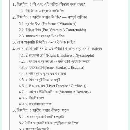
ভিটামিন এ কী এবং এটি শরীরে কীভাবে কাজ করে?
ভিটামিন এ-এর প্রধান কার্যকারিতা
ভিটামিন এ জাতীয় খাবার কি কি? — সম্পূর্ণ তালিকা
প্রাণিজ উৎস (Preformed Vitamin A)
উদ্ভিজ্জ উৎস (Pro-Vitamin A Carotenoids)
বাংলাদেশে সহজলভ্য বিশেষ উৎস
বয়স অনুযায়ী ভিটামিন এ-এর দৈনিক চাহিদা
কোন রোগে ভিটামিন এ-এর পরিমাণ কীভাবে বাড়াবেন বা কমাবেন
১. রাতকানা রোগ (Night Blindness / Nyctalopia)
২. ঘন ঘন সংক্রামক রোগ / দুর্বল রোগ প্রতিরোধ ক্ষমতা
৩. ত্বকের রোগ (Acne, Psoriasis, Eczema)
৪. গর্ভাবস্থা ও বুকের দুধ খাওয়ানো
৫. শিশুদের পুষ্টিহীনতা ও অপুষ্টি
৬. লিভারের রোগ (Liver Disease / Cirrhosis)
৭. হাইপার ভিটামিনোসিস এ (Vitamin A Toxicity)
৮. কিডনির রোগ
৯. থাইরয়েডের সমস্যা
ভিটামিন এ জাতীয় খাবার কীভাবে খাবেন
শোষণ বাড়ানোর বৈজ্ঞানিক পদ্ধতি
দৈনিক খাদ্যতালিকায় অন্তর্ভুক্তির সহজ উপায়
রান্নার সঠিক পদ্ধতি