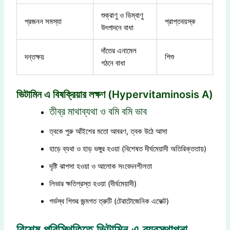
শুক্রাণু ও ডিম্বাণু
প্রজনন সমস্যা
প্রাপ্তবয়স্ক
উৎপাদনে বাধা
দাঁতের এনামেল
দন্তক্ষয়
শিশু
গঠনে বাধা
ভিটামিন এ বিষক্রিয়ার লক্ষণ (Hypervitaminosis A)
তীব্র মাথাব্যথা ও বমি বমি ভাব
ত্বকে পুরু আঁইশের মতো আবরণ, ত্বক উঠে আসা
হাড়ে ব্যথা ও হাড় ভঙ্গুর হওয়া (বিশেষত দীর্ঘমেয়াদী অতিরিক্ততায়)
দৃষ্টি ঝাপসা হওয়া ও আলোক সংবেদনশীলতা
লিভার ক্ষতিগ্রস্ত হওয়া (দীর্ঘমেয়াদী)
গর্ভস্থ শিশুর জন্মগত ত্রুটি (টেরাটোজেনিক এফেক্ট)
বিশেষ পরিস্থিতিতে ভিটামিন এ ব্যবস্থাপনা