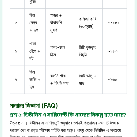
পুডিং
ডিম
গাজর +
কলিজা কারি
৫
সেদ্ধ
বাঁধাকপি
~১০৫০
(৬০গ্রাম)
+ দুধ
স্যুপ
পাকা
পালং-ডাল
মিষ্টি কুমড়ার
৬
পেঁপে +
~৮৮০
মিক্স
খিচুড়ি
দই
ডিম
কলমি শাক
মিষ্টি আলু +
৭
ভাজি +
~৯৬০
+ চিংড়ি মাছ
মাছ
দুধ
সচরাচর জিজ্ঞাসা (FAQ)
প্রশ্ন ১: ভিটামিন এ সাপ্লিমেন্ট কি খাদ্যের বিকল্প হতে পারে?
উত্তর: না। ভিটামিন এ সাপ্লিমেন্ট শুধুমাত্র তখনই প্রয়োজন যখন চিকিৎসক
পরামর্শ দেন বা রক্ত পরীক্ষায় ঘাটতি ধরা পড়ে। খাদ্য থেকে ভিটামিন এ সবচেয়ে