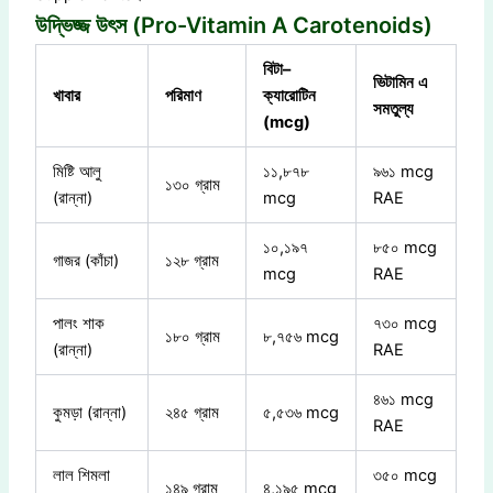
উদ্ভিজ্জ উৎস (Pro-Vitamin A Carotenoids)
বিটা
–
ভিটামিন
এ
খাবার
পরিমাণ
ক্যারোটিন
সমতুল্য
(mcg)
মিষ্টি আলু
১১,৮৭৮
৯৬১ mcg
১৩০ গ্রাম
(রান্না)
mcg
RAE
১০,১৯৭
৮৫০ mcg
গাজর (কাঁচা)
১২৮ গ্রাম
mcg
RAE
পালং শাক
৭৩০ mcg
১৮০ গ্রাম
৮,৭৫৬ mcg
(রান্না)
RAE
৪৬১ mcg
কুমড়া (রান্না)
২৪৫ গ্রাম
৫,৫৩৬ mcg
RAE
লাল শিমলা
৩৫০ mcg
১৪৯ গ্রাম
৪,১৯৫ mcg