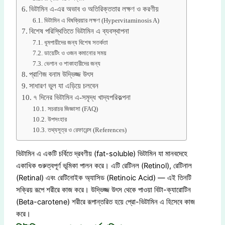
ভিটামিন এ-এর অভাব ও অতিরিক্ততার লক্ষণ ও করণীয়
ভিটামিন এ বিষক্রিয়ার লক্ষণ (Hypervitaminosis A)
বিশেষ পরিস্থিতিতে ভিটামিন এ ব্যবস্থাপনা
ধূমপায়ীদের জন্য বিশেষ সতর্কতা
ডায়েটিং ও ওজন কমানোর সময়
ভেগান ও শাকাহারীদের জন্য
প্রাণিজ বনাম উদ্ভিজ্জ উৎস
সাধারণ ভুল যা এড়িয়ে চলবেন
৭ দিনের ভিটামিন এ-সমৃদ্ধ খাদ্যপরিকল্পনা
সচরাচর জিজ্ঞাসা (FAQ)
উপসংহার
তথ্যসূত্র ও রেফারেন্স (References)
ভিটামিন এ একটি চর্বিতে দ্রবণীয় (fat-soluble) ভিটামিন যা মানবদেহে
একাধিক গুরুত্বপূর্ণ ভূমিকা পালন করে। এটি রেটিনল (Retinol), রেটিনাল
(Retinal) এবং রেটিনোইক অ্যাসিড (Retinoic Acid) — এই তিনটি
সক্রিয় রূপে শরীরে কাজ করে। উদ্ভিজ্জ উৎস থেকে পাওয়া বিটা-ক্যারোটিন
(Beta-carotene) শরীরে রূপান্তরিত হয়ে প্রো-ভিটামিন এ হিসেবে কাজ
করে।