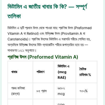
ভিটামিন এ জাতীয় খাবার কি কি? — সম্পূর্ণ
তালিকা
ভিটামিন এ দুটি প্রধান উৎস থেকে পাওয়া যায়: প্রাণিজ উৎস (Preformed
Vitamin A বা Retinol) এবং উদ্ভিজ্জ উৎস (Provitamin A বা
Carotenoids)। প্রাণিজ উৎসের ভিটামিন এ সরাসরি শরীরে শোষিত হয়,
অন্যদিকে উদ্ভিজ্জ উৎসের বিটা-ক্যারোটিন শরীরে রূপান্তরিত হতে হয় —
সাধারণত ১২:১ অনুপাতে।
প্রাণিজ উৎস (Preformed Vitamin A)
ভিটামিন
এ
দৈনিক
খাবার
পরিমাণ
(mcg
চাহিদার
%
RAE)
গরুর কলিজা
৬৫৮২
৮৫ গ্রাম
৭৩২%
(রান্না)
mcg
৩২৯৬