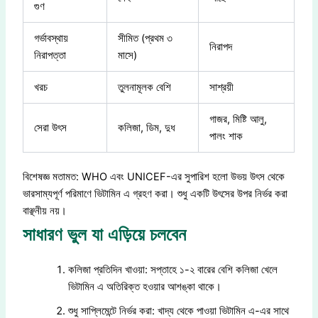
গুণ
গর্ভাবস্থায়
সীমিত (প্রথম ৩
নিরাপদ
নিরাপত্তা
মাসে)
খরচ
তুলনামূলক বেশি
সাশ্রয়ী
গাজর, মিষ্টি আলু,
সেরা উৎস
কলিজা, ডিম, দুধ
পালং শাক
বিশেষজ্ঞ মতামত: WHO এবং UNICEF-এর সুপারিশ হলো উভয় উৎস থেকে
ভারসাম্যপূর্ণ পরিমাণে ভিটামিন এ গ্রহণ করা। শুধু একটি উৎসের উপর নির্ভর করা
বাঞ্ছনীয় নয়।
সাধারণ ভুল যা এড়িয়ে চলবেন
কলিজা প্রতিদিন খাওয়া: সপ্তাহে ১-২ বারের বেশি কলিজা খেলে
ভিটামিন এ অতিরিক্ত হওয়ার আশঙ্কা থাকে।
শুধু সাপ্লিমেন্টে নির্ভর করা: খাদ্য থেকে পাওয়া ভিটামিন এ-এর সাথে