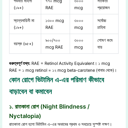
গর্ভবতী মহিলা
৭৭০ mcg
৩০০০
সতর্কতা
(১৯+)
RAE
mcg
প্রয়োজন
স্তন্যদায়িনী মা
১৩০০ mcg
৩০০০
সর্বোচ্চ
(১৯+)
RAE
mcg
চাহিদা
৯০০/৭০০
৩০০০
শোষণ কমে
বয়স্ক (৬৫+)
mcg RAE
mcg
যায়
গুরুত্বপূর্ণ তথ্য:
RAE = Retinol Activity Equivalent। ১ mcg
RAE = ১ mcg retinol = ১২ mcg beta-carotene (খাবার থেকে)।
কোন রোগে ভিটামিন এ-এর পরিমাণ কীভাবে
বাড়াবেন বা কমাবেন
১. রাতকানা রোগ (Night Blindness /
Nyctalopia)
রাতকানা রোগ হলো ভিটামিন এ-এর অভাবের প্রথম ও সবচেয়ে সুস্পষ্ট লক্ষণ।