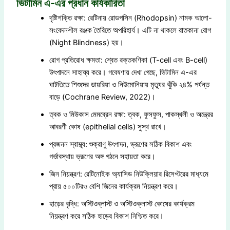
ভিটামিন এ-এর প্রধান কার্যকারিতা
দৃষ্টিশক্তি রক্ষা: রেটিনায় রোডপসিন (Rhodopsin) নামক আলো-
সংবেদনশীল রঞ্জক তৈরিতে অপরিহার্য। এটি না থাকলে রাতকানা রোগ
(Night Blindness) হয়।
রোগ প্রতিরোধ ক্ষমতা: শ্বেত রক্তকণিকা (T-cell এবং B-cell)
উৎপাদনে সাহায্য করে। গবেষণায় দেখা গেছে, ভিটামিন এ-এর
ঘাটতিতে শিশুদের ডায়রিয়া ও নিউমোনিয়ায় মৃত্যুর ঝুঁকি ২৪% পর্যন্ত
বাড়ে (Cochrane Review, 2022)।
ত্বক ও মিউকাস মেমব্রেন রক্ষা: ত্বক, ফুসফুস, পাকস্থলী ও অন্ত্রের
আবরণী কোষ (epithelial cells) সুস্থ রাখে।
প্রজনন স্বাস্থ্য: শুক্রাণু উৎপাদন, ভ্রূণের সঠিক বিকাশ এবং
গর্ভাবস্থায় ভ্রূণের অঙ্গ গঠনে সহায়তা করে।
জিন নিয়ন্ত্রণ: রেটিনোইক অ্যাসিড নিউক্লিয়ার রিসেপ্টরের মাধ্যমে
প্রায় ৫০০টিরও বেশি জিনের কার্যক্রম নিয়ন্ত্রণ করে।
হাড়ের বৃদ্ধি: অস্টিওব্লাস্ট ও অস্টিওক্লাস্ট কোষের কার্যক্রম
নিয়ন্ত্রণ করে সঠিক হাড়ের বিকাশ নিশ্চিত করে।