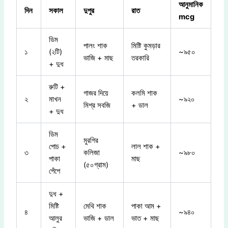
আনুমানিক
দিন
সকাল
দুপুর
রাত
mcg
ডিম
পালং শাক
মিষ্টি কুমড়ার
১
(২টি)
~৯৫০
ভাজি + মাছ
তরকারি
+ দুধ
রুটি +
গাজর দিয়ে
কলমি শাক
২
মাখন
~৯২০
মিশ্র সবজি
+ ডাল
+ দুধ
ডিম
মুরগির
পোচ +
লাল শাক +
৩
কলিজা
~৯৮০
পাকা
মাছ
(৫০গ্রাম)
পেঁপে
দুধ +
মিষ্টি
মেথি শাক
পাকা আম +
৪
~৯৪০
আলুর
ভাজি + ডাল
ভাত + মাছ