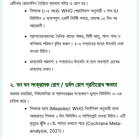
রেটিনায় রোডপসিন তৈরিতে ব্যাঘাত ঘটায় এ রোগ হয়।
শিশুদের (১–৫ বছর): WHO প্রোটোকল অনুযায়ী ২ লাখ IU
ভিটামিন এ ক্যাপসুল একটি নির্দিষ্ট সময়ে, তারপর ১৫ দিন পর
আরেকটি।
প্রাপ্তবয়স্কদের: দৈনিক খাদ্যে গাজর, মিষ্টি আলু, পালং শাক ও
কলিজার পরিমাণ বৃদ্ধি করুন। ৪-৬ সপ্তাহের মধ্যে উন্নতি দেখা
যাওয়া উচিত।
ডাক্তারি পরামর্শ: ৪ সপ্তাহেও উন্নতি না হলে অবশ্যই চোখের
ডাক্তার দেখান।
২. ঘন ঘন সংক্রামক রোগ / দুর্বল রোগ প্রতিরোধ ক্ষমতা
বারবার ডায়রিয়া, নিউমোনিয়া বা শ্বাসতন্ত্রের সংক্রমণে ভুগলে ভিটামিন এ-এর
চাহিদা বাড়ে।
শিশুদের হামে (Measles): WHO নির্দেশিকা অনুযায়ী হামে
আক্রান্ত শিশুকে ২ দিন ভিটামিন এ সাপ্লিমেন্ট দেওয়া উচিত। এটি
মৃত্যুর ঝুঁকি ৫০% পর্যন্ত কমাতে পারে (Cochrane Meta-
analysis, 2021)।