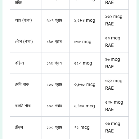
মরিচ
RAE
১৩২ mcg
আম (পাকা)
২০৭ গ্রাম
১,৫৮৪ mcg
RAE
৫৬ mcg
পেঁপে (পাকা)
১৪৫ গ্রাম
৬৬৮ mcg
RAE
৪৬ mcg
কাঁঠাল
১৬৫ গ্রাম
৫৫০ mcg
RAE
৩২২ mcg
মেথি শাক
১০০ গ্রাম
৩,৮৬০ mcg
RAE
৫৩৮ mcg
কলমি শাক
১০০ গ্রাম
৬,৪৬০ mcg
RAE
৩৬ mcg
ঢেঁড়স
১০০ গ্রাম
৭৫ mcg
RAE