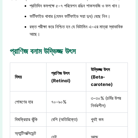
প্রতিদিন কমপক্ষে ৫-৭ পরিবেশন রঙিন শাকসবজি ও ফল খান।
ফর্টিফাইড খাবার (যেমন ফর্টিফাইড সয়া দুধ) বেছে নিন।
রক্ত পরীক্ষা করে নিশ্চিত হন যে ভিটামিন এ-এর মাত্রা স্বাভাবিক
আছে।
প্রাণিজ বনাম উদ্ভিজ্জ উৎস
উদ্ভিজ্জ
উৎস
প্রাণিজ
উৎস
বিষয়
(Beta-
(Retinol)
carotene)
৩-৩০% (চর্বির উপর
শোষণের হার
৭০-৯০%
নির্ভরশীল)
বিষক্রিয়ার ঝুঁকি
বেশি (অতিরিক্তে)
খুবই কম
অ্যান্টিঅক্সিডেন্ট
নেই
আছে