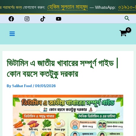
Skip
হেকিম সুলতান মাহমুদ
০১৯১০-৪৮
ামর্শের জন্য
যোগাযোগ করুন:
— WhatsApp:
to
Sear
content
Main
Menu
ভিটামিন এ জাতীয় খাবারের সম্পূর্ণ গাইড |
কোন বয়সে কতটুকু দরকার
By
Salihat Food
/
09/05/2026