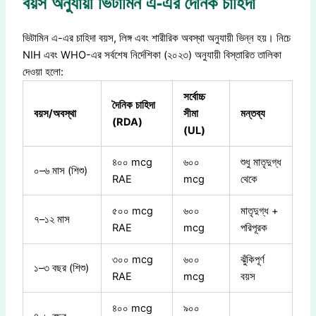
বয়স অনুযায়ী ভিটামিন এ-এর দৈনিক চাহিদা
ভিটামিন এ-এর চাহিদা বয়স, লিঙ্গ এবং শারীরিক অবস্থা অনুযায়ী ভিন্ন হয়। নিচে
NIH এবং WHO-এর সর্বশেষ নির্দেশিকা (২০২৩) অনুযায়ী বিস্তারিত তালিকা
দেওয়া হলো:
সর্বোচ্চ
দৈনিক
চাহিদা
বয়স
/
অবস্থা
সীমা
মন্তব্য
(RDA)
(UL)
৪০০ mcg
৬০০
শুধু মাতৃদুগ্ধ
০–৬ মাস (শিশু)
RAE
mcg
থেকে
৫০০ mcg
৬০০
মাতৃদুগ্ধ +
৭–১২ মাস
RAE
mcg
পরিপূরক
৩০০ mcg
৬০০
ঝুঁকিপূর্ণ
১–৩ বছর (শিশু)
RAE
mcg
বয়স
৪০০ mcg
৯০০