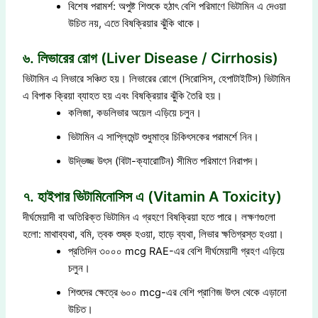
বিশেষ পরামর্শ: অপুষ্ট শিশুকে হঠাৎ বেশি পরিমাণে ভিটামিন এ দেওয়া
উচিত নয়, এতে বিষক্রিয়ার ঝুঁকি থাকে।
৬. লিভারের রোগ (Liver Disease / Cirrhosis)
ভিটামিন এ লিভারে সঞ্চিত হয়। লিভারের রোগে (সিরোসিস, হেপাটাইটিস) ভিটামিন
এ বিপাক ক্রিয়া ব্যাহত হয় এবং বিষক্রিয়ার ঝুঁকি তৈরি হয়।
কলিজা, কডলিভার অয়েল এড়িয়ে চলুন।
ভিটামিন এ সাপ্লিমেন্ট শুধুমাত্র চিকিৎসকের পরামর্শে নিন।
উদ্ভিজ্জ উৎস (বিটা-ক্যারোটিন) সীমিত পরিমাণে নিরাপদ।
৭. হাইপার ভিটামিনোসিস এ (Vitamin A Toxicity)
দীর্ঘমেয়াদী বা অতিরিক্ত ভিটামিন এ গ্রহণে বিষক্রিয়া হতে পারে। লক্ষণগুলো
হলো: মাথাব্যথা, বমি, ত্বক শুষ্ক হওয়া, হাড়ে ব্যথা, লিভার ক্ষতিগ্রস্ত হওয়া।
প্রতিদিন ৩০০০ mcg RAE-এর বেশি দীর্ঘমেয়াদী গ্রহণ এড়িয়ে
চলুন।
শিশুদের ক্ষেত্রে ৬০০ mcg-এর বেশি প্রাণিজ উৎস থেকে এড়ানো
উচিত।