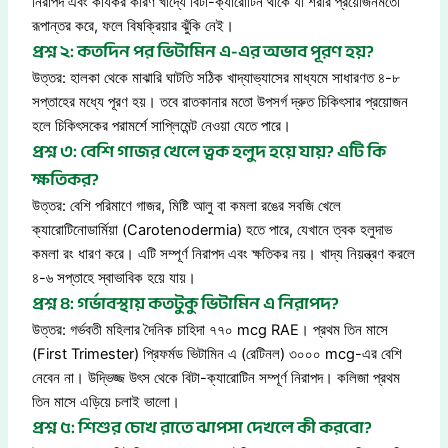
নিরাপদ এবং কার্যকর কারণ খাদ্যে বিটা-ক্যারোটিন থাকে যা শরীর প্রয়োজনমতো
রূপান্তর করে, ফলে বিষক্রিয়ার ঝুঁকি নেই।
প্রশ্ন ২: কতদিন পর ভিটামিন এ-এর অভাব পূরণ হয়?
উত্তর: হালকা থেকে মাঝারি ঘাটতি সঠিক খাদ্যাভ্যাসের মাধ্যমে সাধারণত ৪-৮
সপ্তাহের মধ্যে পূরণ হয়। তবে রাতকানার মতো উপসর্গ দ্রুত চিকিৎসার প্রয়োজন
হলে চিকিৎসকের পরামর্শে সাপ্লিমেন্ট নেওয়া যেতে পারে।
প্রশ্ন ৩: বেশি গাজর খেলে ত্বক হলুদ হয়ে যায়? এটি কি
ক্ষতিকর?
উত্তর: বেশি পরিমাণে গাজর, মিষ্টি আলু বা কমলা রঙের সবজি খেলে
ক্যারোটিনোডার্মিয়া (Carotenodermia) হতে পারে, যেখানে ত্বক হলুদাভ
কমলা রং ধারণ করে। এটি সম্পূর্ণ নিরাপদ এবং ক্ষতিকর নয়। খাদ্য নিয়ন্ত্রণ করলে
৪-৬ সপ্তাহে স্বাভাবিক হয়ে যায়।
প্রশ্ন ৪: গর্ভাবস্থায় কতটুকু ভিটামিন এ নিরাপদ?
উত্তর: গর্ভবতী মহিলার দৈনিক চাহিদা ৭৭০ mcg RAE। প্রথম তিন মাসে
(First Trimester) প্রিফর্মড ভিটামিন এ (রেটিনল) ৩০০০ mcg-এর বেশি
নেবেন না। উদ্ভিজ্জ উৎস থেকে বিটা-ক্যারোটিন সম্পূর্ণ নিরাপদ। কলিজা প্রথম
তিন মাসে এড়িয়ে চলাই ভালো।
প্রশ্ন ৫: শিশুর চোখ রাতে ঝাপসা দেখলে কী করবো?