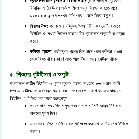
প্রথম তিন মাসে (First Trimester):
অতিরিক্ত প্রিফর্মড
ভিটামিন এ (রেটিনল) গর্ভস্থ শিশুর জন্য বিপজ্জনক হতে পারে।
৩০০০ mcg RAE-এর বেশি গ্রহণ থেকে বিরত থাকুন।
নিরাপদ উৎস:
গর্ভাবস্থায় উদ্ভিজ্জ উৎস (বিটা-ক্যারোটিন) থেকে
ভিটামিন এ নেওয়া নিরাপদ কারণ শরীর প্রয়োজন অনুযায়ী রূপান্তর
করে।
কলিজা এড়ানো:
গর্ভাবস্থার প্রথম তিন মাসে গরুর কলিজা খাওয়া
থেকে বিরত থাকুন কারণ এতে অতি উচ্চমাত্রায় রেটিনল থাকে।
৫. শিশুদের পুষ্টিহীনতা ও অপুষ্টি
বাংলাদেশে জাতীয় ভিটামিন এ প্লাস ক্যাম্পেইনের আওতায় ৬–৫৯ মাস বয়সী
শিশুদের ভিটামিন এ ক্যাপসুল দেওয়া হয়। তবে এর পাশাপাশি খাদ্যের মাধ্যমে
ভিটামিন এ নিশ্চিত করা আরো গুরুত্বপূর্ণ।
৬–১১ মাস: প্রতিদিন মাতৃদুগ্ধের পাশাপাশি মিষ্টি আলুর পিউরি বা
গাজরের স্যুপ দিন।
১–৩ বছর: রঙিন সবজি ও ফল প্রতিদিন কমপক্ষে ২ পরিবেশন নিশ্চিত
করুন।