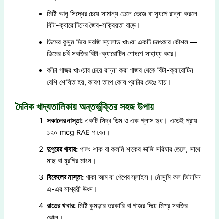
মিষ্টি আলু সিদ্ধের চেয়ে সামান্য তেলে ভেজে বা স্যুপে রান্না করলে
বিটা-ক্যারোটিনের জৈব-সক্রিয়তা বাড়ে।
ডিমের কুসুম দিয়ে সবজি স্যালাড খাওয়া একটি চমৎকার কৌশল —
ডিমের চর্বি সবজির বিটা-ক্যারোটিন শোষণে সাহায্য করে।
কাঁচা গাজর খাওয়ার চেয়ে রান্না করা গাজর থেকে বিটা-ক্যারোটিন
বেশি শোষিত হয়, কারণ তাপে কোষ প্রাচীর ভেঙে যায়।
দৈনিক খাদ্যতালিকায় অন্তর্ভুক্তির সহজ উপায়
সকালের নাস্তা:
একটি সিদ্ধ ডিম ও এক গ্লাস দুধ। এতেই প্রায়
১২০ mcg RAE পাবেন।
দুপুরের খাবার:
পালং শাক বা কলমি শাকের ভাজি সরিষার তেলে, সাথে
মাছ বা মুরগির মাংস।
বিকেলের নাস্তা:
পাকা আম বা পেঁপের স্লাইস। মৌসুমি ফল ভিটামিন
এ-এর সাশ্রয়ী উৎস।
রাতের খাবার:
মিষ্টি কুমড়ার তরকারি বা গাজর দিয়ে মিশ্র সবজির
ঝোল।