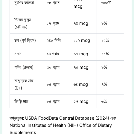
মুরগির কলিজা
৮৫ গ্রাম
৩৬৬%
mcg
ডিমের কুসুম
১৭ গ্রাম
৭৪ mcg
৮%
(১টি বড়)
দুধ (পূর্ণ ক্রিম)
২৪০ মিলি
১১২ mcg
১২%
মাখন
১৪ গ্রাম
৯৭ mcg
১১%
পনির (চেডার)
৩০ গ্রাম
৭৫ mcg
৮%
সামুদ্রিক মাছ
৮৫ গ্রাম
৬৪ mcg
৭%
(টুনা)
চিংড়ি মাছ
৮৫ গ্রাম
৫৭ mcg
৬%
তথ্যসূত্র:
USDA FoodData Central Database (2024) এবং
National Institutes of Health (NIH) Office of Dietary
Supplements।