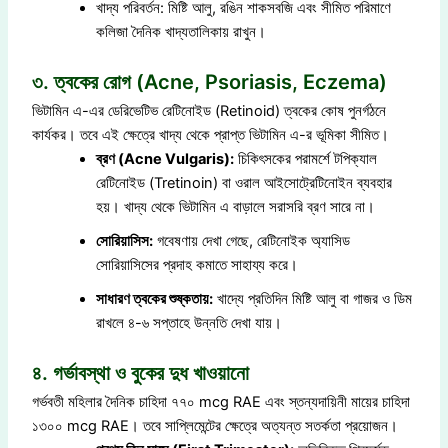
খাদ্য পরিবর্তন: মিষ্টি আলু, রঙিন শাকসবজি এবং সীমিত পরিমাণে
কলিজা দৈনিক খাদ্যতালিকায় রাখুন।
৩. ত্বকের রোগ (Acne, Psoriasis, Eczema)
ভিটামিন এ-এর ডেরিভেটিভ রেটিনোইড (Retinoid) ত্বকের কোষ পুনর্গঠনে
কার্যকর। তবে এই ক্ষেত্রে খাদ্য থেকে প্রাপ্ত ভিটামিন এ-র ভূমিকা সীমিত।
ব্রণ (Acne Vulgaris):
চিকিৎসকের পরামর্শে টপিক্যাল
রেটিনোইড (Tretinoin) বা ওরাল আইসোট্রেটিনোইন ব্যবহার
হয়। খাদ্য থেকে ভিটামিন এ বাড়ালে সরাসরি ব্রণ সারে না।
সোরিয়াসিস:
গবেষণায় দেখা গেছে, রেটিনোইক অ্যাসিড
সোরিয়াসিসের প্রদাহ কমাতে সাহায্য করে।
সাধারণ ত্বকের শুষ্কতায়:
খাদ্যে প্রতিদিন মিষ্টি আলু বা গাজর ও ডিম
রাখলে ৪-৬ সপ্তাহে উন্নতি দেখা যায়।
৪. গর্ভাবস্থা ও বুকের দুধ খাওয়ানো
গর্ভবতী মহিলার দৈনিক চাহিদা ৭৭০ mcg RAE এবং স্তন্যদায়িনী মায়ের চাহিদা
১৩০০ mcg RAE। তবে সাপ্লিমেন্টের ক্ষেত্রে অত্যন্ত সতর্কতা প্রয়োজন।