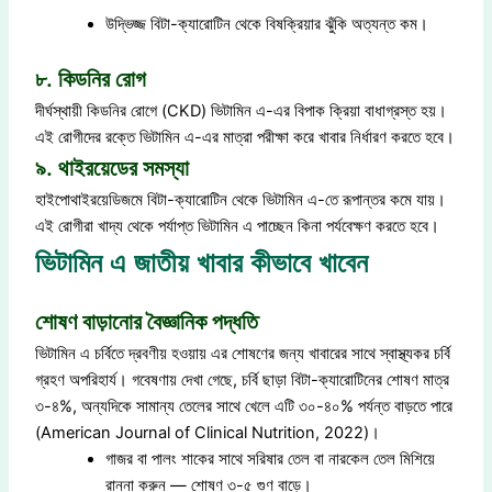
উদ্ভিজ্জ বিটা-ক্যারোটিন থেকে বিষক্রিয়ার ঝুঁকি অত্যন্ত কম।
৮. কিডনির রোগ
দীর্ঘস্থায়ী কিডনির রোগে (CKD) ভিটামিন এ-এর বিপাক ক্রিয়া বাধাগ্রস্ত হয়।
এই রোগীদের রক্তে ভিটামিন এ-এর মাত্রা পরীক্ষা করে খাবার নির্ধারণ করতে হবে।
৯. থাইরয়েডের সমস্যা
হাইপোথাইরয়েডিজমে বিটা-ক্যারোটিন থেকে ভিটামিন এ-তে রূপান্তর কমে যায়।
এই রোগীরা খাদ্য থেকে পর্যাপ্ত ভিটামিন এ পাচ্ছেন কিনা পর্যবেক্ষণ করতে হবে।
ভিটামিন এ জাতীয় খাবার কীভাবে খাবেন
শোষণ বাড়ানোর বৈজ্ঞানিক পদ্ধতি
ভিটামিন এ চর্বিতে দ্রবণীয় হওয়ায় এর শোষণের জন্য খাবারের সাথে স্বাস্থ্যকর চর্বি
গ্রহণ অপরিহার্য। গবেষণায় দেখা গেছে, চর্বি ছাড়া বিটা-ক্যারোটিনের শোষণ মাত্র
৩-৪%, অন্যদিকে সামান্য তেলের সাথে খেলে এটি ৩০-৪০% পর্যন্ত বাড়তে পারে
(American Journal of Clinical Nutrition, 2022)।
গাজর বা পালং শাকের সাথে সরিষার তেল বা নারকেল তেল মিশিয়ে
রান্না করুন — শোষণ ৩-৫ গুণ বাড়ে।