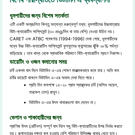
ধূমপায়ীদের জন্য বিশেষ সতর্কতা
এটি একটি অপ্রচলিত কিন্তু অত্যন্ত গুরুত্বপূর্ণ তথ্য: ধূমপায়ীদের উচ্চমাত্রায়
বিটা-ক্যারোটিন সাপ্লিমেন্ট (৩০ mg/দিন বা তার বেশি) নেওয়া উচিত নয়।
CARET এবং ATBC গবেষণায় (1994-1996) দেখা গেছে, ধূমপায়ীদের
মধ্যে উচ্চ বিটা-ক্যারোটিন সাপ্লিমেন্ট ফুসফুসের ক্যান্সারের ঝুঁকি ২৮% পর্যন্ত
বাড়িয়েছে। তবে খাদ্য থেকে স্বাভাবিক পরিমাণে বিটা-ক্যারোটিন গ্রহণ নিরাপদ।
ডায়েটিং ও ওজন কমানোর সময়
চর্বি একদম বাদ দিলে ভিটামিন এ-এর শোষণ মারাত্মকভাবে কমে যায়। অতি কম
চর্বির ডায়েটে থাকলে ভিটামিন এ-এর অভাব দেখা দিতে পারে।
প্রতি দিন কমপক্ষে ১৫-২০ গ্রাম স্বাস্থ্যকর চর্বি (অলিভ অয়েল,
নারকেল তেল) রাখুন।
ভিটামিন এ-এর উৎস খাবারগুলো বাদ দেবেন না।
ভেগান ও শাকাহারীদের জন্য
প্রাণিজ উৎস (রেটিনল) সম্পূর্ণ বাদ দিলে শুধু বিটা-ক্যারোটিনের উপর নির্ভর করতে
হয়। রূপান্তরের দক্ষতা কম হওয়ায় বেশি পরিমাণে উদ্ভিজ্জ খাবার খেতে হবে।