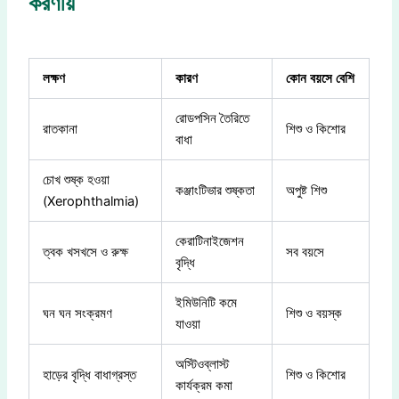
করণীয়
লক্ষণ
কারণ
কোন
বয়সে
বেশি
রোডপসিন তৈরিতে
রাতকানা
শিশু ও কিশোর
বাধা
চোখ শুষ্ক হওয়া
কঞ্জাংটিভার শুষ্কতা
অপুষ্ট শিশু
(Xerophthalmia)
কেরাটিনাইজেশন
ত্বক খসখসে ও রুক্ষ
সব বয়সে
বৃদ্ধি
ইমিউনিটি কমে
ঘন ঘন সংক্রমণ
শিশু ও বয়স্ক
যাওয়া
অস্টিওব্লাস্ট
হাড়ের বৃদ্ধি বাধাগ্রস্ত
শিশু ও কিশোর
কার্যক্রম কমা