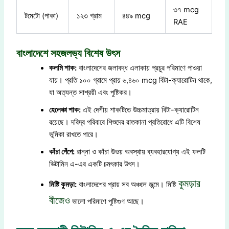
৩৭ mcg
টমেটো (পাকা)
১২৩ গ্রাম
৪৪৯ mcg
RAE
বাংলাদেশে সহজলভ্য বিশেষ উৎস
কলমি শাক:
বাংলাদেশের জলাবদ্ধ এলাকায় প্রচুর পরিমাণে পাওয়া
যায়। প্রতি ১০০ গ্রামে প্রায় ৬,৪৬০ mcg বিটা-ক্যারোটিন থাকে,
যা অত্যন্ত সাশ্রয়ী এবং পুষ্টিকর।
হেলেঞ্চা শাক:
এই দেশীয় শাকটিতে উচ্চমাত্রায় বিটা-ক্যারোটিন
রয়েছে। দরিদ্র পরিবারে শিশুদের রাতকানা প্রতিরোধে এটি বিশেষ
ভূমিকা রাখতে পারে।
কাঁচা পেঁপে:
রান্না ও কাঁচা উভয় অবস্থায় ব্যবহারযোগ্য এই ফলটি
ভিটামিন এ-এর একটি চমৎকার উৎস।
কুমড়ার
মিষ্টি কুমড়া:
বাংলাদেশের প্রায় সব অঞ্চলে জন্মে। মিষ্টি
বীজেও
ভালো পরিমাণে পুষ্টিগুণ আছে।