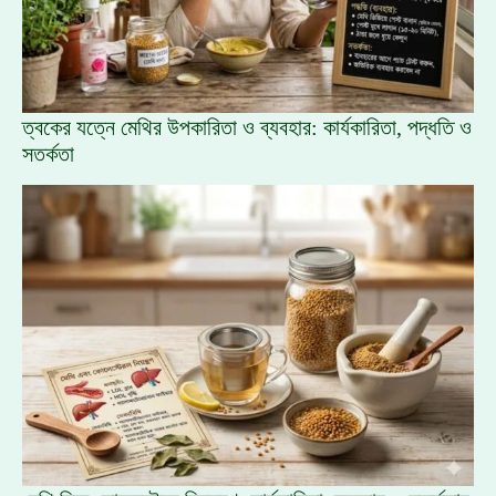
ত্বকের যত্নে মেথির উপকারিতা ও ব্যবহার: কার্যকারিতা, পদ্ধতি ও
সতর্কতা