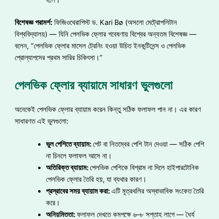
হলে।
বিশেষজ্ঞ
পরামর্শ
:
ফিজিওথেরাপিস্ট ড. Kari Bø (অসলো মেট্রোপলিটান
বিশ্ববিদ্যালয়) — যিনি পেলভিক ফ্লোর গবেষণায় বিশ্বের অন্যতম বিশেষজ্ঞ —
বলেন, “পেলভিক ফ্লোর মাসেল ট্রেনিং হওয়া উচিত ইনকন্টিনেন্স ও পেলভিক
প্রোল্যাপসের প্রথম সারির চিকিৎসা।”
পেলভিক ফ্লোর ব্যায়ামে সাধারণ ভুলগুলো
অনেকেই পেলভিক ফ্লোর ব্যায়াম করেন কিন্তু সঠিক ফলাফল পান না। এর কারণ
সাধারণত এই ভুলগুলো:
ভুল
পেশিতে
ব্যায়াম:
পেট বা নিতম্বের পেশি টান দেওয়া — সঠিক পেশি
না চিনলে ফলাফল আসে না।
অতিরিক্ত
ব্যায়াম:
পেলভিক পেশিকে বিশ্রাম না দিলে হাইপারটোনিক
পেলভিক ফ্লোর তৈরি হয়, যা ব্যথার কারণ।
প্রস্রাবের
সময়
ব্যায়াম
করা:
এটি মূত্রথলির অস্বাভাবিক সংকেত তৈরি
করে।
অনিয়মিততা:
ফলাফল দেখতে কমপক্ষে ৬–৮ সপ্তাহ লাগে — ধৈর্য