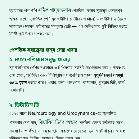
সঠিক খাদ্যাভ্যাস
ব্যায়ামের পাশাপাশি
পেলভিক ফ্লোর স্বাস্থ্যে গুরুত্বপূর্ণ
ভূমিকা রাখে। পেলভিক পেশি মূলত টাইপ-১ (ধীর সংকোচন) এবং টাইপ-২ (দ্রুত
সংকোচন) মাসেল ফাইবারের সমন্বয়ে তৈরি — এই পেশিগুলোর পুষ্টি নিশ্চিত করতে
নির্দিষ্ট পুষ্টি উপাদান প্রয়োজন।
পেলভিক স্বাস্থ্যের জন্য সেরা খাবার
১. ম্যাগনেশিয়াম সমৃদ্ধ খাবার
ম্যাগনেশিয়াম পেশির সংকোচন ও শিথিলতায় সরাসরি অংশগ্রহণ করে। গবেষণায়
দেখা গেছে, প্রতিদিন ৩৬০ মিলিগ্রাম ম্যাগনেশিয়াম গ্রহণ
মূত্রনিয়ন্ত্রণ
সমস্যা
৩৫
%
হ্রাস
করতে পারে। খাবার: কলা, পালংশাক, কাঠবাদাম, কুমড়ার বিচি, ডার্ক
চকোলেট।
২. ভিটামিন ডি
২০২২ সালে Neurourology and Urodynamics-তে প্রকাশিত
ভিটামিন ডি’র অভাব
গবেষণায় দেখা যায়,
পেলভিক ফ্লোর দুর্বলতার সাথে
সরাসরি সম্পর্কিত। সানস্ক্রিন ছাড়া সকালের রোদে ১৫–২০ মিনিট থাকুন। খাবার:
চর্বিযুক্ত মাছ (ইলিশ, স্যামন), ডিমের কুসুম, দুধ।