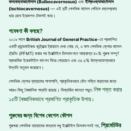
বালবোক্যাভার্নোসাস
(Bulbocavernosus)
এবং
ইস্কিওক্যাভার্নোসাস
(Ischiocavernosus)
— এই দুটি পেলভিক মাসেল পেনিসে রক্তপ্রবাহ
ধরে রেখে ইরেকশন টেকসই করে।
গবেষণা কী বলছে?
২০১৯ সালে
British Journal of General Practice
-তে প্রকাশিত
একটি র‍্যান্ডমাইজড কন্ট্রোল্ড ট্রায়ালে দেখা গেছে যে, ৩ মাস পেলভিক ফ্লোর মাসেল
ট্রেনিং (PFMT) করার পর ইরেক্টাইল ডিসফাংশনে আক্রান্ত ৪০% পুরুষ সম্পূর্ণ
স্বাভাবিক ইরেকটাইল ফাংশন ফিরে পেয়েছেন এবং ৩৫.৫% উল্লেখযোগ্যভাবে
উন্নতি অনুভব করেছেন।
পেলভিক ফ্লোর ব্যায়ামের পাশাপাশি, প্রাকৃতিকভাবে যৌন শক্তি বাড়ানোর জন্য
লিঙ্গ শক্ত করার
আরও কিছু বৈজ্ঞানিক পদ্ধতি রয়েছে। বিস্তারিত জানতে পড়ুন:
১৫টি বৈজ্ঞানিকভাবে প্রমাণিত প্রাকৃতিক উপায়
।
পুরুষের জন্য বিশেষ কেগেল কৌশল
প্রিমেচিউর
পুরুষরা পেলভিক ব্যায়ামের মাধ্যমে শুধু ইরেক্টাইল ডিসফাংশনই নয়,