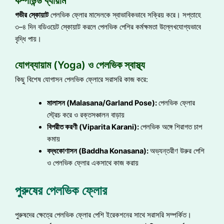
কম্পাউন্ড ব্যায়াম
গভীর
স্কোয়াট
পেলভিক ফ্লোর মাসেলকে স্বাভাবিকভাবে সক্রিয় করে। সপ্তাহে
৩–৪ দিন বডিওয়েট স্কোয়াট করলে পেলভিক পেশির কর্মক্ষমতা উল্লেখযোগ্যভাবে
বৃদ্ধি পায়।
যোগব্যায়াম (Yoga) ও পেলভিক স্বাস্থ্য
কিছু বিশেষ যোগাসন পেলভিক ফ্লোরে সরাসরি কাজ করে:
মালাসন (Malasana/Garland Pose):
পেলভিক ফ্লোর
স্ট্রেচ করে ও রক্তসঞ্চালন বাড়ায়
বিপরীত
করণী (Viparita Karani):
পেলভিক অঙ্গে শিরাগত চাপ
কমায়
বদ্ধকোণাসন (Baddha Konasana):
অভ্যন্তরীণ উরুর পেশি
ও পেলভিক ফ্লোর একসাথে কাজ করায়
পুরুষের পেলভিক ফ্লোর
পুরুষদের ক্ষেত্রে পেলভিক ফ্লোর পেশি ইরেকশনের সাথে সরাসরি সম্পর্কিত।