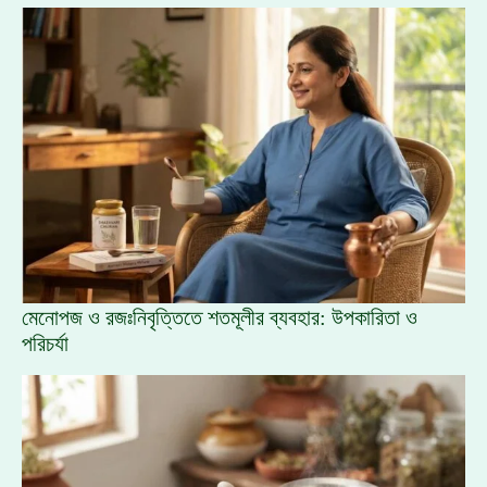
মেনোপজ ও রজঃনিবৃত্তিতে শতমূলীর ব্যবহার: উপকারিতা ও
পরিচর্যা