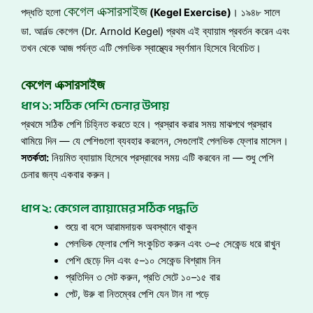
কেগেল এক্সারসাইজ
পদ্ধতি হলো
(Kegel Exercise)
। ১৯৪৮ সালে
ডা. আর্নল্ড কেগেল (Dr. Arnold Kegel) প্রথম এই ব্যায়াম প্রবর্তন করেন এবং
তখন থেকে আজ পর্যন্ত এটি পেলভিক স্বাস্থ্যের স্বর্ণমান হিসেবে বিবেচিত।
কেগেল এক্সারসাইজ
ধাপ ১: সঠিক পেশি চেনার উপায়
প্রথমে সঠিক পেশি চিহ্নিত করতে হবে। প্রস্রাব করার সময় মাঝপথে প্রস্রাব
থামিয়ে দিন — যে পেশিগুলো ব্যবহার করলেন, সেগুলোই পেলভিক ফ্লোর মাসেল।
সতর্কতা
:
নিয়মিত ব্যায়াম হিসেবে প্রস্রাবের সময় এটি করবেন না — শুধু পেশি
চেনার জন্য একবার করুন।
ধাপ ২: কেগেল ব্যায়ামের সঠিক পদ্ধতি
শুয়ে বা বসে আরামদায়ক অবস্থানে থাকুন
পেলভিক ফ্লোর পেশি সংকুচিত করুন এবং ৩–৫ সেকেন্ড ধরে রাখুন
পেশি ছেড়ে দিন এবং ৫–১০ সেকেন্ড বিশ্রাম নিন
প্রতিদিন ৩ সেট করুন, প্রতি সেটে ১০–১৫ বার
পেট, উরু বা নিতম্বের পেশি যেন টান না পড়ে