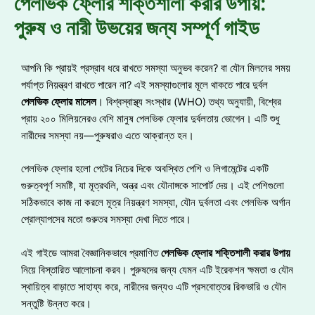
পেলভিক ফ্লোর শক্তিশালী করার উপায়:
পুরুষ ও নারী উভয়ের জন্য সম্পূর্ণ গাইড
আপনি কি প্রায়ই প্রস্রাব ধরে রাখতে সমস্যা অনুভব করেন? বা যৌন মিলনের সময়
পর্যাপ্ত নিয়ন্ত্রণ রাখতে পারেন না? এই সমস্যাগুলোর মূলে থাকতে পারে দুর্বল
পেলভিক
ফ্লোর
মাসেল
। বিশ্বস্বাস্থ্য সংস্থার (WHO) তথ্য অনুযায়ী, বিশ্বের
প্রায় ২০০ মিলিয়নেরও বেশি মানুষ পেলভিক ফ্লোর দুর্বলতায় ভোগেন। এটি শুধু
নারীদের সমস্যা নয়—পুরুষরাও এতে আক্রান্ত হন।
পেলভিক ফ্লোর হলো পেটের নিচের দিকে অবস্থিত পেশি ও লিগামেন্টের একটি
গুরুত্বপূর্ণ সমষ্টি, যা মূত্রথলি, অন্ত্র এবং যৌনাঙ্গকে সাপোর্ট দেয়। এই পেশিগুলো
সঠিকভাবে কাজ না করলে মূত্র নিয়ন্ত্রণ সমস্যা, যৌন দুর্বলতা এবং পেলভিক অর্গান
প্রোল্যাপসের মতো গুরুতর সমস্যা দেখা দিতে পারে।
এই গাইডে আমরা বৈজ্ঞানিকভাবে প্রমাণিত
পেলভিক
ফ্লোর
শক্তিশালী
করার
উপায়
নিয়ে বিস্তারিত আলোচনা করব। পুরুষদের জন্য যেমন এটি ইরেকশন ক্ষমতা ও যৌন
স্থায়িত্ব বাড়াতে সাহায্য করে, নারীদের জন্যও এটি প্রসবোত্তর রিকভারি ও যৌন
সন্তুষ্টি উন্নত করে।