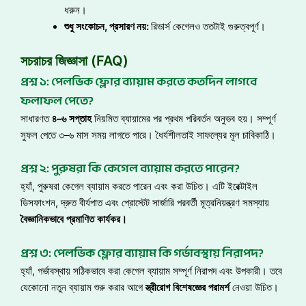
ধরুন।
শুধু
সংকোচন,
প্রসারণ
নয়:
রিভার্স কেগেলও ততটাই গুরুত্বপূর্ণ।
সচরাচর জিজ্ঞাসা (FAQ)
প্রশ্ন ১: পেলভিক ফ্লোর ব্যায়াম করতে কতদিন লাগবে
ফলাফল পেতে?
সাধারণত
৪
–
৬
সপ্তাহ
নিয়মিত ব্যায়ামের পর প্রথম পরিবর্তন অনুভব হয়। সম্পূর্ণ
সুফল পেতে ৩–৬ মাস সময় লাগতে পারে। ধৈর্যশীলতাই সাফল্যের মূল চাবিকাঠি।
প্রশ্ন ২: পুরুষরা কি কেগেল ব্যায়াম করতে পারেন?
হ্যাঁ, পুরুষরা কেগেল ব্যায়াম করতে পারেন এবং করা উচিত। এটি ইরেক্টাইল
ডিসফাংশন, দ্রুত বীর্যপাত এবং প্রোস্টেট সার্জারি পরবর্তী মূত্রনিয়ন্ত্রণ সমস্যায়
বৈজ্ঞানিকভাবে
প্রমাণিত
কার্যকর
।
প্রশ্ন ৩: পেলভিক ফ্লোর ব্যায়াম কি গর্ভাবস্থায় নিরাপদ?
হ্যাঁ, গর্ভাবস্থায় সঠিকভাবে করা কেগেল ব্যায়াম সম্পূর্ণ নিরাপদ এবং উপকারী। তবে
যেকোনো নতুন ব্যায়াম শুরু করার আগে
স্ত্রীরোগ
বিশেষজ্ঞের
পরামর্শ
নেওয়া উচিত।