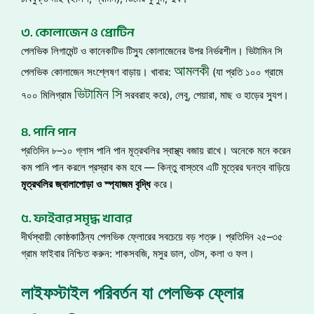
৩. কোলাজেন ও প্রোটিন
পেলভিক লিগামেন্ট ও কানেকটিভ টিস্যু কোলাজেনের উপর নির্ভরশীল। ভিটামিন সি
আমলকী
পেলভিক কোলাজেন সংশ্লেষণ বাড়ায়। খাবার:
(যা প্রতি ১০০ গ্রামে
ভিটামিন সি
৭০০ মিলিগ্রাম
সরবরাহ করে), লেবু, পেয়ারা, মাছ ও হাড়ের স্যুপ।
৪. পানি পান
প্রতিদিন ৮–১০ গ্লাস পানি পান মূত্রথলির স্বাস্থ্য বজায় রাখে। অনেকে মনে করেন
কম পানি পান করলে প্রস্রাব কম হবে — কিন্তু বাস্তবে এটি মূত্রের ঘনত্ব বাড়িয়ে
মূত্রথলির
জ্বালাপোড়া
ও
স্প্যাজম
বৃদ্ধি
করে।
৫. ফাইবার সমৃদ্ধ খাবার
দীর্ঘস্থায়ী কোষ্ঠকাঠিন্য পেলভিক ফ্লোরের সবচেয়ে বড় শত্রু। প্রতিদিন ২৫–৩৫
গ্রাম ফাইবার নিশ্চিত করুন: শাকসবজি, মসুর ডাল, ওটস, কলা ও ফল।
লাইফস্টাইল পরিবর্তন যা পেলভিক ফ্লোর