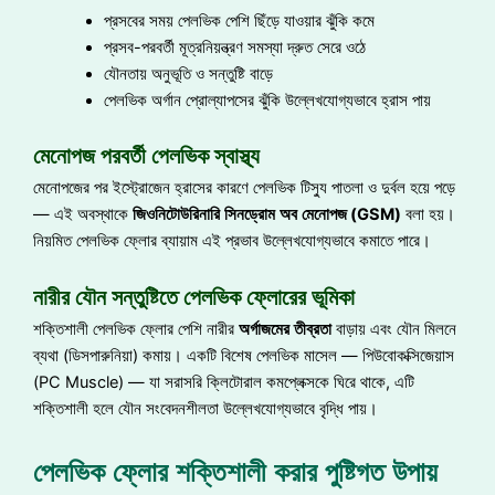
প্রসবের সময় পেলভিক পেশি ছিঁড়ে যাওয়ার ঝুঁকি কমে
প্রসব-পরবর্তী মূত্রনিয়ন্ত্রণ সমস্যা দ্রুত সেরে ওঠে
যৌনতায় অনুভূতি ও সন্তুষ্টি বাড়ে
পেলভিক অর্গান প্রোল্যাপসের ঝুঁকি উল্লেখযোগ্যভাবে হ্রাস পায়
মেনোপজ পরবর্তী পেলভিক স্বাস্থ্য
মেনোপজের পর ইস্ট্রোজেন হ্রাসের কারণে পেলভিক টিস্যু পাতলা ও দুর্বল হয়ে পড়ে
— এই অবস্থাকে
জিওনিটোউরিনারি
সিনড্রোম
অব
মেনোপজ
(GSM)
বলা হয়।
নিয়মিত পেলভিক ফ্লোর ব্যায়াম এই প্রভাব উল্লেখযোগ্যভাবে কমাতে পারে।
নারীর যৌন সন্তুষ্টিতে পেলভিক ফ্লোরের ভূমিকা
শক্তিশালী পেলভিক ফ্লোর পেশি নারীর
অর্গাজমের
তীব্রতা
বাড়ায় এবং যৌন মিলনে
ব্যথা (ডিসপারুনিয়া) কমায়। একটি বিশেষ পেলভিক মাসেল — পিউবোকক্সিজেয়াস
(PC Muscle) — যা সরাসরি ক্লিটোরাল কমপ্লেক্সকে ঘিরে থাকে, এটি
শক্তিশালী হলে যৌন সংবেদনশীলতা উল্লেখযোগ্যভাবে বৃদ্ধি পায়।
পেলভিক ফ্লোর শক্তিশালী করার পুষ্টিগত উপায়