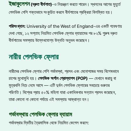
ইজাকুলেশন
(
দ্রুত
বীর্যপাত
)
-ও নিয়ন্ত্রণ করতে পারেন। স্খলনের আগের মুহূর্তে
পেলভিক পেশি শক্তভাবে সংকুচিত করলে বীর্যপাতের প্রক্রিয়া বিলম্বিত হয়।
পরিসংখ্যান
:
University of the West of England-এর একটি গবেষণায়
দেখা গেছে, ১২ সপ্তাহ নিয়মিত পেলভিক ফ্লোর ব্যায়ামের পর ৮২% পুরুষ দ্রুত
বীর্যপাতের সমস্যায় উল্লেখযোগ্য উন্নতি অনুভব করেছেন।
নারীর পেলভিক ফ্লোর
নারীদের পেলভিক ফ্লোর পেশি গর্ভাবস্থা, প্রসব এবং মেনোপজের সময় বিশেষভাবে
চাপের মুখোমুখি হয়।
পেলভিক
অর্গান
প্রোল্যাপস
(POP)
— যেখানে জরায়ু বা
মূত্রথলি নিচে নেমে আসে — এটি দুর্বল পেলভিক ফ্লোরের সবচেয়ে গুরুতর
পরিণতি। বিশ্বের প্রায় ৫০% মহিলা যারা একাধিকবার সন্তান প্রসব করেছেন,
তারা কোনো না কোনো পর্যায়ে এই সমস্যায় আক্রান্ত হন।
গর্ভাবস্থায় পেলভিক ফ্লোর ব্যায়াম
গর্ভাবস্থার দ্বিতীয় ত্রৈমাসিক থেকে নিয়মিত কেগেল করলে: