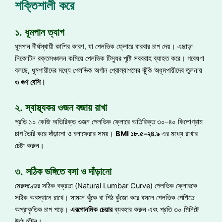
শক্তিশালী করে
১. ধূমপান ত্যাগ
ধূমপান দীর্ঘস্থায়ী কাশির কারণ, যা পেলভিক ফ্লোরে বারবার চাপ দেয়। এছাড়া
নিকোটিন রক্তসঞ্চালন কমিয়ে পেলভিক টিস্যুর পুষ্টি সরবরাহ ব্যাহত করে। গবেষণা
বলছে, ধূমপায়ীদের মধ্যে পেলভিক অর্গান প্রোল্যাপসের ঝুঁকি অধূমপায়ীদের তুলনায়
৩
গুণ
বেশি
।
২. স্বাস্থ্যকর ওজন বজায় রাখা
প্রতি ১০ কেজি অতিরিক্ত ওজন পেলভিক ফ্লোরে অতিরিক্ত ৩০–৪০ কিলোগ্রাম
চাপ তৈরি করে দাঁড়ানো ও চলাফেরার সময়।
BMI
১৮
.
৫
–
২৪
.
৯
এর মধ্যে রাখার
চেষ্টা করুন।
৩. সঠিক ভঙ্গিতে বসা ও দাঁড়ানো
মেরুদণ্ডের সঠিক বক্রতা (Natural Lumbar Curve) পেলভিক ফ্লোরকে
সঠিক অবস্থানে রাখে। সামনে ঝুঁকে বা পিঠ কুঁজো করে বসলে পেলভিক পেশিতে
অপ্রাকৃতিক চাপ পড়ে।
এরগোনমিক
চেয়ার
ব্যবহার করুন এবং প্রতি ৩০ মিনিটে
উঠে হাঁটুন।