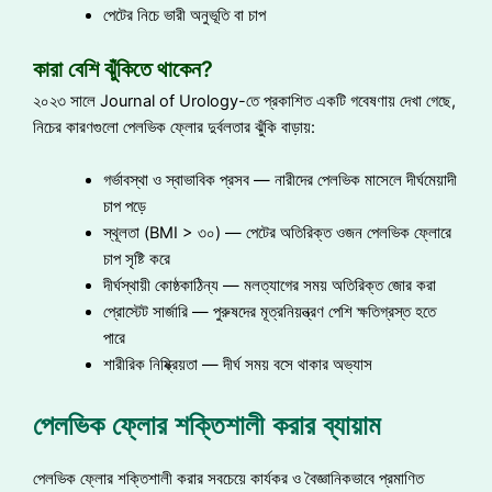
পেটের নিচে ভারী অনুভূতি বা চাপ
কারা বেশি ঝুঁকিতে থাকেন?
২০২৩ সালে Journal of Urology-তে প্রকাশিত একটি গবেষণায় দেখা গেছে,
নিচের কারণগুলো পেলভিক ফ্লোর দুর্বলতার ঝুঁকি বাড়ায়:
গর্ভাবস্থা ও স্বাভাবিক প্রসব — নারীদের পেলভিক মাসেলে দীর্ঘমেয়াদী
চাপ পড়ে
স্থূলতা (BMI > ৩০) — পেটের অতিরিক্ত ওজন পেলভিক ফ্লোরে
চাপ সৃষ্টি করে
দীর্ঘস্থায়ী কোষ্ঠকাঠিন্য — মলত্যাগের সময় অতিরিক্ত জোর করা
প্রোস্টেট সার্জারি — পুরুষদের মূত্রনিয়ন্ত্রণ পেশি ক্ষতিগ্রস্ত হতে
পারে
শারীরিক নিষ্ক্রিয়তা — দীর্ঘ সময় বসে থাকার অভ্যাস
পেলভিক ফ্লোর শক্তিশালী করার ব্যায়াম
পেলভিক ফ্লোর শক্তিশালী করার সবচেয়ে কার্যকর ও বৈজ্ঞানিকভাবে প্রমাণিত