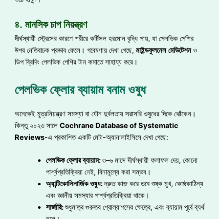
৪. মানসিক চাপ নিয়ন্ত্রণ
দীর্ঘস্থায়ী স্ট্রেসের কারণে শরীরে কর্টিসল হরমোন বৃদ্ধি পায়, যা পেলভিক পেশির
উপর নেতিবাচক প্রভাব ফেলে। গবেষণায় দেখা গেছে,
মাইন্ডফুলনেস
মেডিটেশন
ও
ডিপ ব্রিদিং পেলভিক পেশির টান কমাতে সাহায্য করে।
পেলভিক ফ্লোর ব্যায়াম বনাম ওষুধ
অনেকেই মূত্রনিয়ন্ত্রণ সমস্যা বা যৌন দুর্বলতায় সরাসরি ওষুধের দিকে ঝোঁকেন।
কিন্তু ২০২৩ সালে
Cochrane Database of Systematic
Reviews
-এ প্রকাশিত একটি মেটা-অ্যানালাইসিসে দেখা গেছে:
পেলভিক
ফ্লোর
ব্যায়াম:
৩–৬ মাসে দীর্ঘস্থায়ী ফলাফল দেয়, কোনো
পার্শ্বপ্রতিক্রিয়া নেই, বিনামূল্যে করা সম্ভব।
অ্যান্টিকোলিনার্জিক
ওষুধ:
দ্রুত কাজ করে তবে শুষ্ক মুখ, কোষ্ঠকাঠিন্য
এবং জ্ঞানীয় সমস্যার পার্শ্বপ্রতিক্রিয়া থাকে।
সার্জারি:
শুধুমাত্র গুরুতর প্রোল্যাপসের ক্ষেত্রে, এবং ব্যায়াম পূর্বে ব্যর্থ