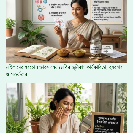
মহিলাদের হরমোন ভারসাম্যে মেথির ভূমিকা: কার্যকারিতা, ব্যবহার
ও সতর্কতার