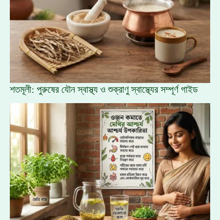
শতমূলী: পুরুষের যৌন স্বাস্থ্য ও শুক্রাণু স্বাস্থ্যের সম্পূর্ণ গাইড