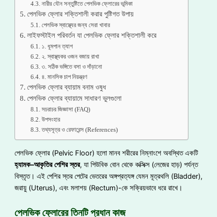
নারীর যৌন সন্তুষ্টিতে পেলভিক ফ্লোরের ভূমিকা
পেলভিক ফ্লোর শক্তিশালী করার পুষ্টিগত উপায়
পেলভিক স্বাস্থ্যের জন্য সেরা খাবার
লাইফস্টাইল পরিবর্তন যা পেলভিক ফ্লোর শক্তিশালী করে
১. ধূমপান ত্যাগ
২. স্বাস্থ্যকর ওজন বজায় রাখা
৩. সঠিক ভঙ্গিতে বসা ও দাঁড়ানো
৪. মানসিক চাপ নিয়ন্ত্রণ
পেলভিক ফ্লোর ব্যায়াম বনাম ওষুধ
পেলভিক ফ্লোর ব্যায়ামে সাধারণ ভুলগুলো
সচরাচর জিজ্ঞাসা (FAQ)
উপসংহার
তথ্যসূত্র ও রেফারেন্স (References)
পেলভিক ফ্লোর (Pelvic Floor) হলো মানব শরীরের নিম্নাংশে অবস্থিত একটি
হ্যামক
–
আকৃতির
পেশির
স্তর
, যা পিউবিক বোন থেকে কক্সিক্স (লেজের হাড়) পর্যন্ত
বিস্তৃত। এই পেশির স্তর পেটের ভেতরের অঙ্গপ্রত্যঙ্গ যেমন মূত্রথলি (Bladder),
জরায়ু (Uterus), এবং মলাশয় (Rectum)-কে সক্রিয়ভাবে ধরে রাখে।
পেলভিক ফ্লোরের তিনটি প্রধান কাজ