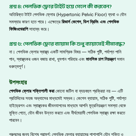
প্রশ্ন ৪: পেলভিক ফ্লোর টাইট হয়ে গেলে কী করবেন?
অতিরিক্ত টাইট পেলভিক ফ্লোর (Hypertonic Pelvic Floor) ব্যথা ও যৌন
সমস্যার কারণ হতে পারে। এক্ষেত্রে
রিভার্স
কেগেল
,
ডিপ
ব্রিদিং
এবং
পেলভিক
ফিজিওথেরাপি
সাহায্য করে।
প্রশ্ন ৫: পেলভিক ফ্লোর ব্যায়াম কি শুধু ব্যায়ামেই সীমাবদ্ধ?
না। পেলভিক ফ্লোর স্বাস্থ্য একটি সামগ্রিক বিষয় — সঠিক পুষ্টি, পর্যাপ্ত পানি
পান, স্বাস্থ্যকর ওজন বজায় রাখা, ধূমপান পরিহার এবং
মানসিক
চাপ
নিয়ন্ত্রণ
সমান
গুরুত্বপূর্ণ।
উপসংহার
পেলভিক
ফ্লোর
শক্তিশালী
করা
কোনো জটিল বা ব্যয়বহুল প্রক্রিয়া নয় — এটি
প্রতিদিনের সহজ অভ্যাসের মাধ্যমেই সম্ভব। কেগেল ব্যায়াম, সঠিক পুষ্টি, পর্যাপ্ত
হাইড্রেশন এবং স্বাস্থ্যকর জীবনযাপনের মাধ্যমে আপনি মূত্রনিয়ন্ত্রণ সমস্যা থেকে
মুক্তি পেতে, যৌন জীবন উন্নত করতে এবং দীর্ঘমেয়াদী পেলভিক স্বাস্থ্য রক্ষা করতে
পারবেন।
পুরুষদের জন্য বিশেষ পরামর্শ: পেলভিক ফ্লোর ব্যায়ামের পাশাপাশি যৌন শক্তি ও