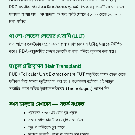
PRP-তে থাকা গ্রোথ ফ্যাক্টর ফলিকলকে পুনরুজ্জীবিত করে। ৩–৬টি সেশনে ভালো
ফলাফল পাওয়া যায়। বাংলাদেশে এর খরচ প্রতি সেশনে ৫,০০০ থেকে ১৫,০০০
টাকা পর্যন্ত।
গ) লো-লেভেল লেজার থেরাপি (LLLT)
লাল আলোর তরঙ্গদৈর্ঘ্য (৬৫০–৯০০ nm) ফলিকলের মাইটোকন্ড্রিয়াকে উদ্দীপিত
করে। FDA-অনুমোদিত লেজার হেলমেট বা কম্ব বাড়িতে ব্যবহার করা যায়।
ঘ) চুল প্রতিস্থাপন (Hair Transplant)
FUE (Follicular Unit Extraction) বা FUT পদ্ধতিতে মাথার পেছন থেকে
ফলিকল নিয়ে সামনে প্রতিস্থাপন করা হয়। বাংলাদেশে বর্তমানে এটি সম্ভব।
সার্জারির আগে অভিজ্ঞ ট্রাইকোলজিস্টের (Trichologist) পরামর্শ নিন।
কখন ডাক্তার দেখাবেন — সতর্ক সংকেত
প্রতিদিন ১৫০-এর বেশি চুল পড়লে
মাথায় গোলাকার টাকের ছোপ দেখা দিলে
ভ্রু বা দাড়িতেও চুল পড়লে
স্কাল্পে চুলকানি, ব্যথা বা লালচে ভাব থাকলে