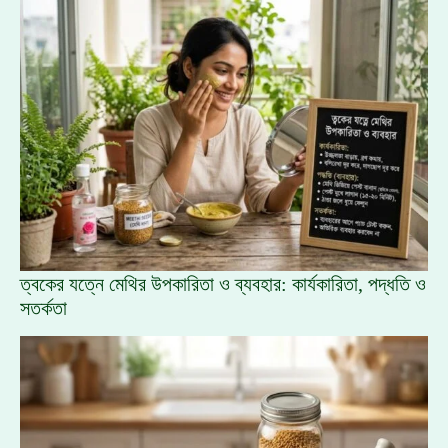
ত্বকের যত্নে মেথির উপকারিতা ও ব্যবহার: কার্যকারিতা, পদ্ধতি ও
সতর্কতা