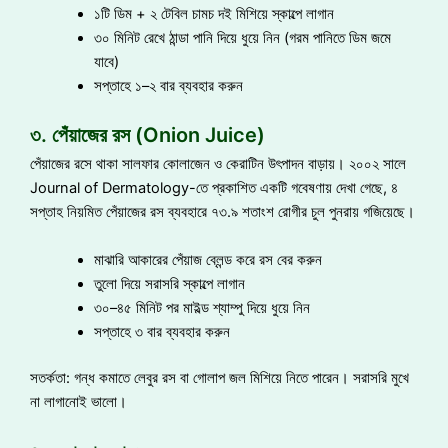
১টি ডিম + ২ টেবিল চামচ দই মিশিয়ে স্কাল্পে লাগান
৩০ মিনিট রেখে ঠান্ডা পানি দিয়ে ধুয়ে নিন (গরম পানিতে ডিম জমে
যাবে)
সপ্তাহে ১–২ বার ব্যবহার করুন
৩. পেঁয়াজের রস (Onion Juice)
পেঁয়াজের রসে থাকা সালফার কোলাজেন ও কেরাটিন উৎপাদন বাড়ায়। ২০০২ সালে
Journal of Dermatology-তে প্রকাশিত একটি গবেষণায় দেখা গেছে, ৪
সপ্তাহ নিয়মিত পেঁয়াজের রস ব্যবহারে ৭৩.৯ শতাংশ রোগীর চুল পুনরায় গজিয়েছে।
মাঝারি আকারের পেঁয়াজ ব্লেন্ড করে রস বের করুন
তুলো দিয়ে সরাসরি স্কাল্পে লাগান
৩০–৪৫ মিনিট পর মাইল্ড শ্যাম্পু দিয়ে ধুয়ে নিন
সপ্তাহে ৩ বার ব্যবহার করুন
সতর্কতা: গন্ধ কমাতে লেবুর রস বা গোলাপ জল মিশিয়ে নিতে পারেন। সরাসরি মুখে
না লাগানোই ভালো।