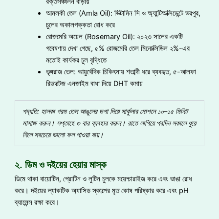
রক্তসঞ্চালন বাড়ায়
আমলকী তেল (Amla Oil): ভিটামিন সি ও অ্যান্টিঅক্সিডেন্টে ভরপুর,
চুলের অকালপক্কতা রোধ করে
রোজমেরি অয়েল (Rosemary Oil): ২০২৩ সালের একটি
গবেষণায় দেখা গেছে, ৫% রোজমেরি তেল মিনোক্সিডিল ২%-এর
মতোই কার্যকর চুল বৃদ্ধিতে
ভৃঙ্গরাজ তেল: আয়ুর্বেদিক চিকিৎসায় শতাব্দী ধরে ব্যবহৃত, ৫-আলফা
রিডাক্টেজ এনজাইম বাধা দিয়ে DHT কমায়
পদ্ধতি
:
হালকা
গরম
তেল
আঙুলের
ডগা
দিয়ে
সার্কুলার
মোশনে
১০
–
১৫
মিনিট
মাসাজ
করুন
।
সপ্তাহে
৩
বার
ব্যবহার
করুন
।
রাতে
লাগিয়ে
পরদিন
সকালে
ধুয়ে
নিলে
সবচেয়ে
ভালো
ফল
পাওয়া
যায়
।
২. ডিম ও দইয়ের হেয়ার মাস্ক
ডিমে থাকা বায়োটিন, প্রোটিন ও লুটিন চুলকে ময়েশ্চারাইজ করে এবং ভাঙা রোধ
করে। দইয়ের ল্যাকটিক অ্যাসিড স্কাল্পের মৃত কোষ পরিষ্কার করে এবং pH
ব্যালেন্স রক্ষা করে।