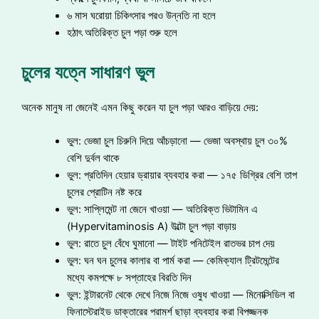
৬ মাস ঘরোয়া চিকিৎসার পরও উন্নতি না হলে
হঠাৎ অতিরিক্ত চুল পড়া শুরু হলে
চুলের যত্নে সাধারণ ভুল
অনেক মানুষ না জেনেই এমন কিছু করেন যা চুল পড়া আরও বাড়িয়ে দেয়:
ভুল: ভেজা চুল চিরুনি দিয়ে আঁচড়ানো — ভেজা অবস্থায় চুল ৩০%
বেশি দুর্বল থাকে
ভুল: প্রতিদিন হেয়ার ড্রায়ার ব্যবহার করা — ১৭৫ ডিগ্রির বেশি তাপ
চুলের প্রোটিন নষ্ট করে
ভুল: সাপ্লিমেন্ট না জেনে খাওয়া — অতিরিক্ত ভিটামিন এ
(Hypervitaminosis A) উল্টো চুল পড়া বাড়ায়
ভুল: রাতে চুল বেঁধে ঘুমানো — টাইট পনিটেইল রাতভর চাপ দেয়
ভুল: ঘন ঘন চুলের কালার বা পার্ম করা — কেমিক্যাল ট্রিটমেন্টের
মধ্যে কমপক্ষে ৮ সপ্তাহের বিরতি দিন
ভুল: ইন্টারনেট থেকে দেখে নিজে নিজে ওষুধ খাওয়া — মিনোক্সিডিল বা
ফিনাস্টেরাইড ডাক্তারের পরামর্শ ছাড়া ব্যবহার করা বিপজ্জনক