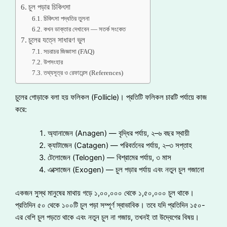
চুল পড়ার চিকিৎসা
চিকিৎসা পদ্ধতির তুলনা
কখন ডাক্তার দেখাবেন — সতর্ক সংকেত
চুলের যত্নে সাধারণ ভুল
সচরাচর জিজ্ঞাসা (FAQ)
উপসংহার
তথ্যসূত্র ও রেফারেন্স (References)
চুলের গোড়াকে বলা হয় ফলিকল (Follicle)। প্রতিটি ফলিকল চারটি পর্যায়ে কাজ
করে:
অ্যানাজেন (Anagen) — বৃদ্ধির পর্যায়, ২–৬ বছর স্থায়ী
ক্যাটাজেন (Catagen) — পরিবর্তনের পর্যায়, ২–৩ সপ্তাহ
টেলোজেন (Telogen) — বিশ্রামের পর্যায়, ৩ মাস
এক্সোজেন (Exogen) — চুল পড়ার পর্যায় এবং নতুন চুল গজানো
একজন সুস্থ মানুষের মাথায় গড়ে ১,০০,০০০ থেকে ১,৫০,০০০ চুল থাকে।
প্রতিদিন ৫০ থেকে ১০০টি চুল পড়া সম্পূর্ণ স্বাভাবিক। তবে যদি প্রতিদিন ১৫০-
এর বেশি চুল পড়তে থাকে এবং নতুন চুল না গজায়, তখনই তা উদ্বেগের বিষয়।