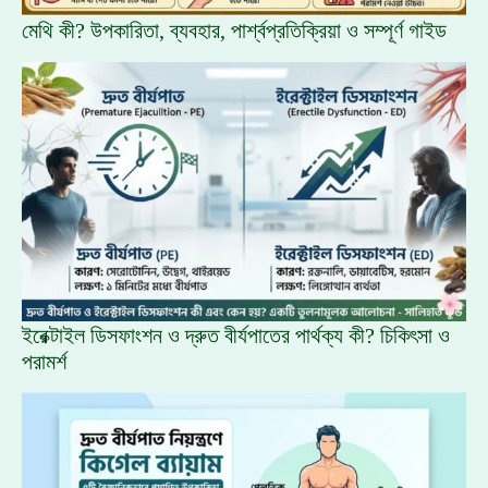
মেথি কী? উপকারিতা, ব্যবহার, পার্শ্বপ্রতিক্রিয়া ও সম্পূর্ণ গাইড
ইরেক্টাইল ডিসফাংশন ও দ্রুত বীর্যপাতের পার্থক্য কী? চিকিৎসা ও
পরামর্শ