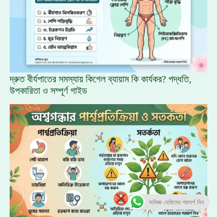
দ্রুত বীর্যপাতের সমস্যায় কিগেল ব্যায়াম কি কার্যকর? পদ্ধতি,
উপকারিতা ও সম্পূর্ণ গাইড
অভিজ্ঞ হেকিমের পরামর্শ নিন