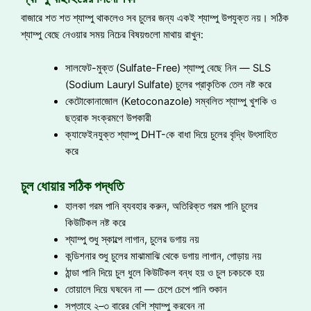
বাজারে শত শত শ্যাম্পু থাকলেও সব চুলের জন্য একই শ্যাম্পু উপযুক্ত নয়। সঠিক
শ্যাম্পু বেছে নেওয়ার সময় নিচের বিষয়গুলো মাথায় রাখুন:
সালফেট-মুক্ত (Sulfate-Free) শ্যাম্পু বেছে নিন — SLS
(Sodium Lauryl Sulfate) চুলের প্রাকৃতিক তেল নষ্ট করে
কেটোকোনাজোল (Ketoconazole) সম্বলিত শ্যাম্পু খুশকি ও
ছত্রাক সংক্রমণে উপকারী
ক্যাফেইনযুক্ত শ্যাম্পু DHT-কে বাধা দিয়ে চুলের বৃদ্ধি উৎসাহিত
করে
চুল ধোয়ার সঠিক পদ্ধতি
হালকা গরম পানি ব্যবহার করুন, অতিরিক্ত গরম পানি চুলের
কিউটিকল নষ্ট করে
শ্যাম্পু শুধু স্কাল্পে লাগান, চুলের ডগায় নয়
কন্ডিশনার শুধু চুলের মাঝামাঝি থেকে ডগায় লাগান, গোড়ায় নয়
ঠান্ডা পানি দিয়ে চুল ধুলে কিউটিকল বন্ধ হয় ও চুল চকচকে হয়
তোয়ালে দিয়ে ঘষবেন না — চেপে চেপে পানি শুকান
সপ্তাহে ২–৩ বারের বেশি শ্যাম্পু করবেন না