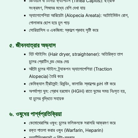
রিংওয়ার্ম বা টিনিয়া ক্যাপিটিস (Tinea Capitis): ছত্রাক
সংক্রমণ, শিশুদের মধ্যে বেশি দেখা যায়
অ্যালোপেশিয়া আরিয়েটা (Alopecia Areata): অটোইমিউন রোগ,
গোলাকার ছোপ হয়ে চুল পড়ে
সোরিয়াসিস ও একজিমা: স্কাল্পে প্রদাহ সৃষ্টি করে
৫. জীবনযাত্রার অভ্যাস
হিট স্টাইলিং (Hair dryer, straightener): অতিরিক্ত তাপ
চুলের প্রোটিন বন্ড ভেঙে দেয়
আঁটো চুলের স্টাইল: ট্র্যাকশন অ্যালোপেশিয়া (Traction
Alopecia) তৈরি করে
কেমিক্যাল ট্রিটমেন্ট: রিবন্ডিং, কালারিং স্কাল্পের pH নষ্ট করে
অপর্যাপ্ত ঘুম: গ্রোথ হরমোন (HGH) রাতে ঘুমের সময় নিঃসৃত হয়,
যা চুলের বৃদ্ধিতে সহায়ক
৬. ওষুধের পার্শ্বপ্রতিক্রিয়া
কেমোথেরাপির ওষুধ: চুলের ফলিকলকে সরাসরি আক্রমণ করে
রক্ত পাতলা করার ওষুধ (Warfarin, Heparin)
অ্যান্টিডিপ্রেসেন্ট ও বিটা-ব্লকার