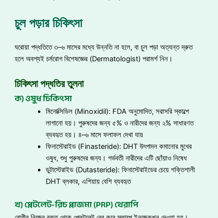
চুল পড়ার চিকিৎসা
ঘরোয়া পদ্ধতিতে ৩–৬ মাসের মধ্যে উন্নতি না হলে, বা চুল পড়া অত্যন্ত দ্রুত
হলে অবশ্যই চর্মরোগ বিশেষজ্ঞের (Dermatologist) পরামর্শ নিন।
চিকিৎসা পদ্ধতির তুলনা
ক) ওষুধ চিকিৎসা
মিনোক্সিডিল (Minoxidil): FDA অনুমোদিত, সরাসরি স্কাল্পে
লাগানো হয়। পুরুষদের জন্য ৫% ও নারীদের জন্য ২% সাধারণত
ব্যবহৃত হয়। ৪–৬ মাসে ফলাফল দেখা যায়
ফিনাস্টেরাইড (Finasteride): DHT উৎপাদন কমানোর মুখের
ওষুধ, শুধু পুরুষদের জন্য। গর্ভবতী নারীদের এটি ছোঁয়াও নিষেধ
ডুটাস্টেরাইড (Dutasteride): ফিনাস্টেরাইডের চেয়ে শক্তিশালী
DHT ব্লকার, এশিয়ায় বেশি ব্যবহৃত
খ) প্লেটলেট-রিচ প্লাজমা (PRP) থেরাপি
রোগীর নিজের রক্ত থেকে প্লেটলেট বের করে স্কাল্পে ইনজেকশন দেওয়া হয়।