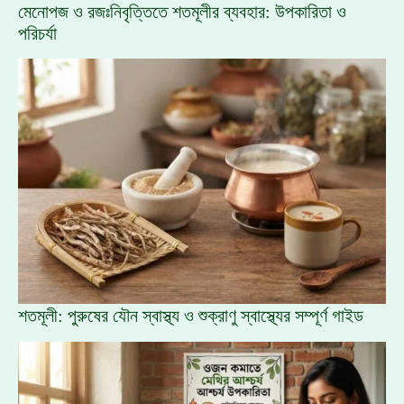
মেনোপজ ও রজঃনিবৃত্তিতে শতমূলীর ব্যবহার: উপকারিতা ও
পরিচর্যা
শতমূলী: পুরুষের যৌন স্বাস্থ্য ও শুক্রাণু স্বাস্থ্যের সম্পূর্ণ গাইড