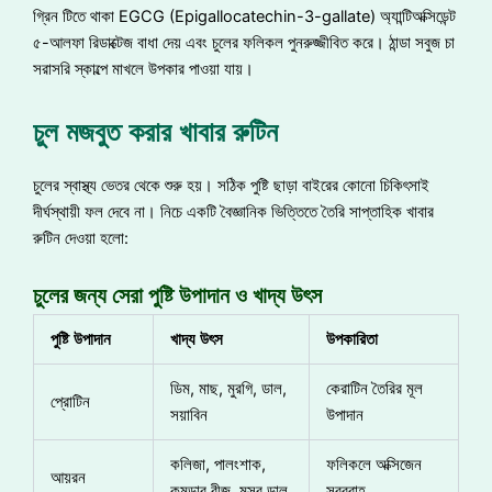
গ্রিন টিতে থাকা EGCG (Epigallocatechin-3-gallate) অ্যান্টিঅক্সিডেন্ট
৫-আলফা রিডাক্টেজ বাধা দেয় এবং চুলের ফলিকল পুনরুজ্জীবিত করে। ঠান্ডা সবুজ চা
সরাসরি স্কাল্পে মাখলে উপকার পাওয়া যায়।
চুল মজবুত করার খাবার রুটিন
চুলের স্বাস্থ্য ভেতর থেকে শুরু হয়। সঠিক পুষ্টি ছাড়া বাইরের কোনো চিকিৎসাই
দীর্ঘস্থায়ী ফল দেবে না। নিচে একটি বৈজ্ঞানিক ভিত্তিতে তৈরি সাপ্তাহিক খাবার
রুটিন দেওয়া হলো:
চুলের জন্য সেরা পুষ্টি উপাদান ও খাদ্য উৎস
পুষ্টি
উপাদান
খাদ্য
উৎস
উপকারিতা
ডিম, মাছ, মুরগি, ডাল,
কেরাটিন তৈরির মূল
প্রোটিন
সয়াবিন
উপাদান
কলিজা, পালংশাক,
ফলিকলে অক্সিজেন
আয়রন
কুমড়ার বীজ, মসুর ডাল
সরবরাহ