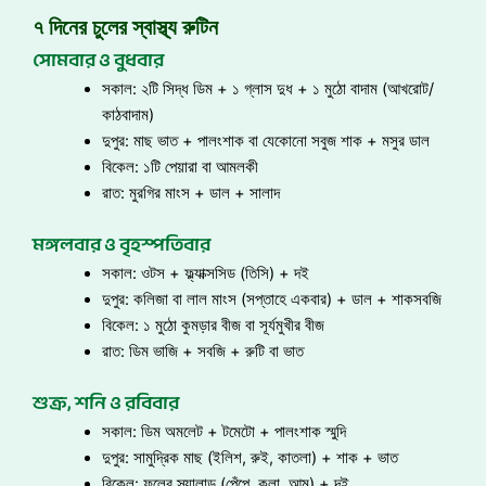
৭ দিনের চুলের স্বাস্থ্য রুটিন
সোমবার ও বুধবার
সকাল: ২টি সিদ্ধ ডিম + ১ গ্লাস দুধ + ১ মুঠো বাদাম (আখরোট/
কাঠবাদাম)
দুপুর: মাছ ভাত + পালংশাক বা যেকোনো সবুজ শাক + মসুর ডাল
বিকেল: ১টি পেয়ারা বা আমলকী
রাত: মুরগির মাংস + ডাল + সালাদ
মঙ্গলবার ও বৃহস্পতিবার
সকাল: ওটস + ফ্ল্যাক্সসিড (তিসি) + দই
দুপুর: কলিজা বা লাল মাংস (সপ্তাহে একবার) + ডাল + শাকসবজি
বিকেল: ১ মুঠো কুমড়ার বীজ বা সূর্যমুখীর বীজ
রাত: ডিম ভাজি + সবজি + রুটি বা ভাত
শুক্র, শনি ও রবিবার
সকাল: ডিম অমলেট + টমেটো + পালংশাক স্মুদি
দুপুর: সামুদ্রিক মাছ (ইলিশ, রুই, কাতলা) + শাক + ভাত
বিকেল: ফলের স্যালাড (পেঁপে, কলা, আম) + দই