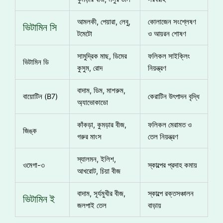
আমলকী, পেয়ারা, লেবু,
কোলাজেন সংশ্লেষণ
ভিটামিন সি
টমেটো
ও আয়রন শোষণ
সামুদ্রিক মাছ, ডিমের
ফলিকল সাইক্লিং
ভিটামিন ডি
কুসুম, রোদ
নিয়ন্ত্রণ
বাদাম, ডিম, মাশরুম,
বায়োটিন (B7)
কেরাটিন উৎপাদন বৃদ্ধি
অ্যাভোকাডো
কাঁকড়া, কুমড়ার বীজ,
ফলিকল মেরামত ও
জিঙ্ক
গরুর মাংস
তেল নিয়ন্ত্রণ
স্যালমন, ইলিশ,
ওমেগা-৩
স্কাল্পের প্রদাহ কমায়
আখরোট, চিয়া বীজ
বাদাম, সূর্যমুখীর বীজ,
স্কাল্পে রক্তসঞ্চালন
ভিটামিন ই
জলপাই তেল
বাড়ায়