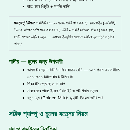
রাত: ডাল খিচুড়ি + সবজি ভাজি
গুরুত্বপূর্ণ
টিপস
:
প্রতিদিন
৮
–
১০
গ্লাস
পানি
পান
করুন
।
ক্যাফেইন
(
চা
/
কফি
)
দিনে
২
কাপের
বেশি
পান
করবেন
না
।
চিনি
ও
প্রক্রিয়াজাত
খাবার
(
জাংক
ফুড
)
যতটা
সম্ভব
এড়িয়ে
চলুন
—
এগুলো
ইনসুলিন
লেভেল
বাড়িয়ে
চুল
পড়া
বাড়াতে
পারে
।
পানীয় — চুলের জন্য উপকারী
আমলকীর জুস: ভিটামিন সি সবচেয়ে বেশি — ১০০ গ্রাম আমলকীতে
৬০০–৭০০ মিলিগ্রাম ভিটামিন সি
গ্রিন টি: সপ্তাহে ৩–৪ কাপ
নারকেলের পানি: ইলেকট্রোলাইট ও পটাশিয়াম সমৃদ্ধ
হলুদ-দুধ (Golden Milk): অ্যান্টি-ইনফ্ল্যামেটরি গুণ
সঠিক শ্যাম্পু ও চুলের যত্নের নিয়ম
শ্যাম্পু বাছাইয়ের নির্দেশিকা