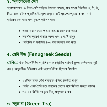
৪. অ্যালোভেরা জেল
অ্যালোভেরায় ৭৫টিরও বেশি সক্রিয় উপাদান রয়েছে, যার মধ্যে ভিটামিন এ, সি, ই,
বি১২ এবং ফলিক অ্যাসিড উল্লেখযোগ্য। এটি স্কাল্পের প্রদাহ কমায়, pH
ব্যালেন্স রক্ষা করে এবং চুলকে কন্ডিশন করে।
তাজা অ্যালোভেরা পাতার ভেতরের জেল বের করুন
সরাসরি স্কাল্পে মাসাজ করুন এবং ১ ঘণ্টা রাখুন
প্রতিদিন বা সপ্তাহে ৪–৫ বার ব্যবহার করা যাবে
৫. মেথি বীজ (Fenugreek Seeds)
মেথিতে
থাকা নিকোটিনিক অ্যাসিড এবং প্রোটিন সরাসরি চুলের ফলিকলকে পুষ্টি
দেয়। আয়ুর্বেদিক চিকিৎসায় এটি ‘হেয়ার টনিক’ হিসেবে বিবেচিত।
২ টেবিল চামচ মেথি সারারাত পানিতে ভিজিয়ে রাখুন
পরদিন পেস্ট তৈরি করে নারকেল তেলের সঙ্গে মিশিয়ে স্কাল্পে লাগান
৩০–৪৫ মিনিট পর ধুয়ে নিন, সপ্তাহে ২ বার
৬. সবুজ চা (Green Tea)