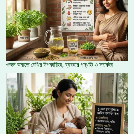
ওজন কমাতে মেথির উপকারিতা, ব্যবহার পদ্ধতি ও সতর্কতা