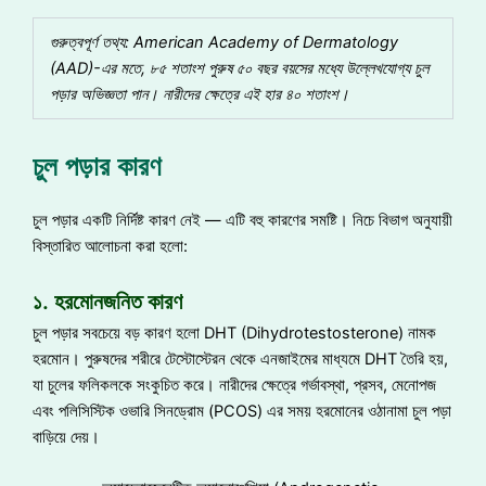
গুরুত্বপূর্ণ
তথ্য
: American Academy of Dermatology
(AAD)-
এর
মতে
,
৮৫
শতাংশ
পুরুষ
৫০
বছর
বয়সের
মধ্যে
উল্লেখযোগ্য
চুল
পড়ার
অভিজ্ঞতা
পান
।
নারীদের
ক্ষেত্রে
এই
হার
৪০
শতাংশ
।
চুল পড়ার কারণ
চুল পড়ার একটি নির্দিষ্ট কারণ নেই — এটি বহু কারণের সমষ্টি। নিচে বিভাগ অনুযায়ী
বিস্তারিত আলোচনা করা হলো:
১. হরমোনজনিত কারণ
চুল পড়ার সবচেয়ে বড় কারণ হলো DHT (Dihydrotestosterone) নামক
হরমোন। পুরুষদের শরীরে টেস্টোস্টেরন থেকে এনজাইমের মাধ্যমে DHT তৈরি হয়,
যা চুলের ফলিকলকে সংকুচিত করে। নারীদের ক্ষেত্রে গর্ভাবস্থা, প্রসব, মেনোপজ
এবং পলিসিস্টিক ওভারি সিনড্রোম (PCOS) এর সময় হরমোনের ওঠানামা চুল পড়া
বাড়িয়ে দেয়।