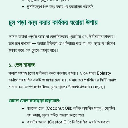
জন্মনিয়ন্ত্রণ পিল বন্ধ করার পর হরমোনের পরিবর্তন
চুল পড়া বন্ধ করার কার্যকর ঘরোয়া উপায়
অনেক ঘরোয়া পদ্ধতি আছে যা বৈজ্ঞানিকভাবে প্রমাণিত এবং দীর্ঘমেয়াদে কার্যকর।
তবে মনে রাখবেন — ঘরোয়া চিকিৎসা রোগ নিরাময় করে না, বরং স্কাল্পের পরিবেশ
উন্নত করে এবং চুলকে মজবুত রাখে।
১. তেল মাসাজ
স্কাল্পে মাসাজ চুলের ফলিকলে রক্ত সরবরাহ বাড়ায়। ২০১৯ সালে Eplasty
জার্নালে প্রকাশিত একটি গবেষণায় দেখা যায়, ৯ মাস ধরে প্রতিদিন ৪ মিনিট স্কাল্প
মাসাজ করা অংশগ্রহণকারীদের চুলের পুরুত্ব উল্লেখযোগ্যভাবে বেড়েছে।
কোন তেল ব্যবহার করবেন:
নারকেল তেল (Coconut Oil): লরিক অ্যাসিড সমৃদ্ধ, প্রোটিন
লস কমায়, চুলের গভীরে প্রবেশ করতে পারে
ক্যাস্টর অয়েল (Castor Oil): রিসিনোলিক অ্যাসিড স্কাল্পে