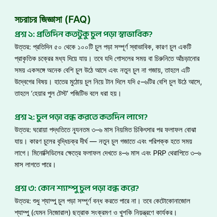
সচরাচর জিজ্ঞাসা (FAQ)
প্রশ্ন ১: প্রতিদিন কতটুকু চুল পড়া স্বাভাবিক?
উত্তর: প্রতিদিন ৫০ থেকে ১০০টি চুল পড়া সম্পূর্ণ স্বাভাবিক, কারণ চুল একটি
প্রাকৃতিক চক্রের মধ্য দিয়ে যায়। তবে যদি গোসলের সময় বা চিরুনিতে আঁচড়ানোর
সময় একসঙ্গে অনেক বেশি চুল উঠে আসে এবং নতুন চুল না গজায়, তাহলে এটি
উদ্বেগের বিষয়। হাতের মুঠোয় চুল নিয়ে টান দিলে যদি ৫–৬টির বেশি চুল উঠে আসে,
তাহলে ‘হেয়ার পুল টেস্ট’ পজিটিভ বলে ধরা হয়।
প্রশ্ন ২: চুল পড়া বন্ধ করতে কতদিন লাগে?
উত্তর: ঘরোয়া পদ্ধতিতে ন্যূনতম ৩–৬ মাস নিয়মিত চিকিৎসার পর ফলাফল বোঝা
যায়। কারণ চুলের বৃদ্ধিচক্র দীর্ঘ — নতুন চুল গজাতে এবং পরিপক্ক হতে সময়
লাগে। মিনোক্সিডিলের ক্ষেত্রে ফলাফল দেখতে ৪–৬ মাস এবং PRP থেরাপিতে ৩–৬
মাস লাগতে পারে।
প্রশ্ন ৩: কোন শ্যাম্পু চুল পড়া বন্ধ করে?
উত্তর: শুধু শ্যাম্পু চুল পড়া সম্পূর্ণ বন্ধ করতে পারে না। তবে কেটোকোনাজোল
শ্যাম্পু (যেমন নিজোরাল) ছত্রাক সংক্রমণ ও খুশকি নিয়ন্ত্রণে কার্যকর।