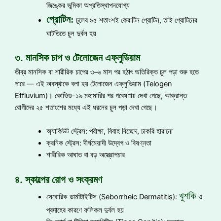
জিঙ্কের ভূমিকা অপ্রতিস্থাপনযোগ্য
প্রোটিন:
চুলের ৯৫ শতাংশই কেরাটিন প্রোটিন, তাই প্রোটিনের
ঘাটতিতে চুল দুর্বল হয়
৩. মানসিক চাপ ও টেলোজেন এফ্লুভিয়াম
তীব্র মানসিক বা শারীরিক চাপের ৩–৬ মাস পর হঠাৎ অতিরিক্ত চুল পড়া শুরু হতে
পারে — এই অবস্থাকে বলা হয় টেলোজেন এফ্লুভিয়াম (Telogen
Effluvium)। কোভিড-১৯ মহামারির পর গবেষণায় দেখা গেছে, আক্রান্ত
রোগীদের ২৫ শতাংশের মধ্যে এই ধরনের চুল পড়া দেখা গেছে।
অ্যাকিউট স্ট্রেস: পরীক্ষা, বিবাহ বিচ্ছেদ, চাকরি হারানো
ক্রনিক স্ট্রেস: দীর্ঘমেয়াদী উদ্বেগ ও বিষণ্নতা
শারীরিক আঘাত বা বড় অস্ত্রোপচার
৪. স্কাল্পের রোগ ও সংক্রমণ
খুশকি
সেবোরিক ডার্মাটাইটিস (Seborrheic Dermatitis):
ও
প্রদাহের কারণে ফলিকল দুর্বল হয়