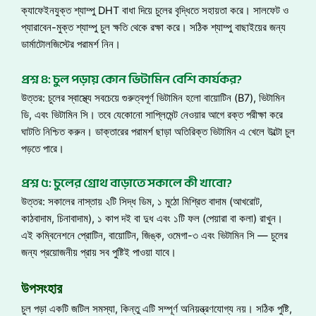
ক্যাফেইনযুক্ত শ্যাম্পু DHT বাধা দিয়ে চুলের বৃদ্ধিতে সহায়তা করে। সালফেট ও
প্যারাবেন-মুক্ত শ্যাম্পু চুল ক্ষতি থেকে রক্ষা করে। সঠিক শ্যাম্পু বাছাইয়ের জন্য
ডার্মাটোলজিস্টের পরামর্শ নিন।
প্রশ্ন ৪: চুল পড়ায় কোন ভিটামিন বেশি কার্যকর?
উত্তর: চুলের স্বাস্থ্যে সবচেয়ে গুরুত্বপূর্ণ ভিটামিন হলো বায়োটিন (B7), ভিটামিন
ডি, এবং ভিটামিন সি। তবে যেকোনো সাপ্লিমেন্ট নেওয়ার আগে রক্ত পরীক্ষা করে
ঘাটতি নিশ্চিত করুন। ডাক্তারের পরামর্শ ছাড়া অতিরিক্ত ভিটামিন এ খেলে উল্টো চুল
পড়তে পারে।
প্রশ্ন ৫: চুলের গ্রোথ বাড়াতে সকালে কী খাবো?
উত্তর: সকালের নাস্তায় ২টি সিদ্ধ ডিম, ১ মুঠো মিশ্রিত বাদাম (আখরোট,
কাঠবাদাম, চিনাবাদাম), ১ কাপ দই বা দুধ এবং ১টি ফল (পেয়ারা বা কলা) রাখুন।
এই কম্বিনেশনে প্রোটিন, বায়োটিন, জিঙ্ক, ওমেগা-৩ এবং ভিটামিন সি — চুলের
জন্য প্রয়োজনীয় প্রায় সব পুষ্টিই পাওয়া যাবে।
উপসংহার
চুল পড়া একটি জটিল সমস্যা, কিন্তু এটি সম্পূর্ণ অনিয়ন্ত্রণযোগ্য নয়। সঠিক পুষ্টি,