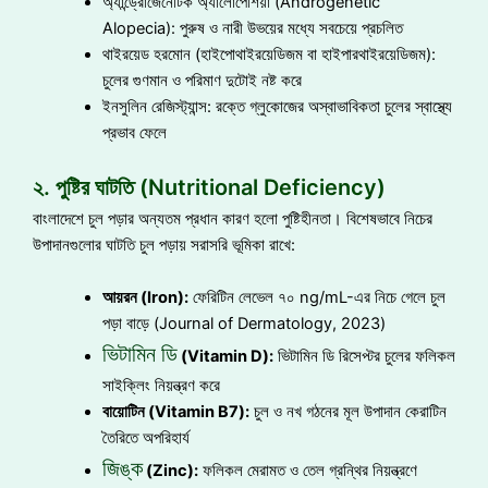
অ্যান্ড্রোজেনেটিক অ্যালোপেশিয়া (Androgenetic
Alopecia): পুরুষ ও নারী উভয়ের মধ্যে সবচেয়ে প্রচলিত
থাইরয়েড হরমোন (হাইপোথাইরয়েডিজম বা হাইপারথাইরয়েডিজম):
চুলের গুণমান ও পরিমাণ দুটোই নষ্ট করে
ইনসুলিন রেজিস্ট্যান্স: রক্তে গ্লুকোজের অস্বাভাবিকতা চুলের স্বাস্থ্যে
প্রভাব ফেলে
২. পুষ্টির ঘাটতি (Nutritional Deficiency)
বাংলাদেশে চুল পড়ার অন্যতম প্রধান কারণ হলো পুষ্টিহীনতা। বিশেষভাবে নিচের
উপাদানগুলোর ঘাটতি চুল পড়ায় সরাসরি ভূমিকা রাখে:
আয়রন (Iron):
ফেরিটিন লেভেল ৭০ ng/mL-এর নিচে গেলে চুল
পড়া বাড়ে (Journal of Dermatology, 2023)
ভিটামিন ডি
(Vitamin D):
ভিটামিন ডি রিসেপ্টর চুলের ফলিকল
সাইক্লিং নিয়ন্ত্রণ করে
বায়োটিন (Vitamin B7):
চুল ও নখ গঠনের মূল উপাদান কেরাটিন
তৈরিতে অপরিহার্য
জিঙ্ক
(Zinc):
ফলিকল মেরামত ও তেল গ্রন্থির নিয়ন্ত্রণে