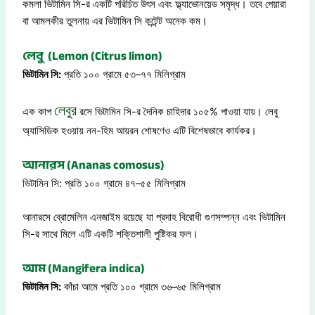
কমলা ভিটামিন সি-র একটি পরিচিত উৎস এবং ফ্ল্যাভোনয়েড সমৃদ্ধ। তবে পেয়ারা
বা আমলকীর তুলনায় এর ভিটামিন সি কন্টেন্ট অনেক কম।
লেবু (Lemon (Citrus limon)
ভিটামিন সি:
প্রতি ১০০ গ্রামে ৫৩–৭৭ মিলিগ্রাম
লেবুর
এক কাপ
রসে ভিটামিন সি-র দৈনিক চাহিদার ১০৫% পাওয়া যায়। লেবু
অ্যাসিডিক হওয়ায় নন-হিম আয়রন শোষণেও এটি বিশেষভাবে কার্যকর।
আনারস (Ananas comosus)
ভিটামিন সি: প্রতি ১০০ গ্রামে ৪৭–৫৫ মিলিগ্রাম
আনারসে ব্রোমেলিন এনজাইম রয়েছে যা প্রদাহ বিরোধী গুণসম্পন্ন এবং ভিটামিন
সি-র সাথে মিলে এটি একটি শক্তিশালী পুষ্টিকর ফল।
আম (Mangifera indica)
ভিটামিন সি:
কাঁচা আমে প্রতি ১০০ গ্রামে ৩৬–৬৫ মিলিগ্রাম