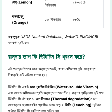
লেবু (Lemon)
৫৮–৮৫%
মিলিগ্রাম
কমলালেবু
৫৩ মিলিগ্রাম
৫৮%
(Orange)
তথ্যসূত্র:
USDA Nutrient Database, WebMD, PMC/NCBI
গবেষণা প্রতিবেদন
রান্নার তাপ কি ভিটামিন সি ধ্বংস করে?
এই প্রশ্নের উত্তর জানা অত্যন্ত জরুরি, কারণ বেশিরভাগ পুষ্টি-সংক্রান্ত
নিবন্ধেই এটি এড়িয়ে যাওয়া হয়।
ভিটামিন সি একটি
জলে দ্রবণীয় ভিটামিন (Water-soluble Vitamin)
এবং তাপ ও অক্সিজেনের প্রতি অত্যন্ত সংবেদনশীল। রান্নার প্রক্রিয়ায় দুটি পথে
ভিটামিন সি নষ্ট হয়: ১.
তাপ বিভাজন (Thermal degradation):
উচ্চ
তাপমাত্রায় অ্যাসকরবিক অ্যাসিড ভেঙে পড়ে ২.
লিচিং (Leaching):
ফুটন্ত
পানিতে ভিটামিন সি দ্রবীভূত হয়ে বেরিয়ে যায়