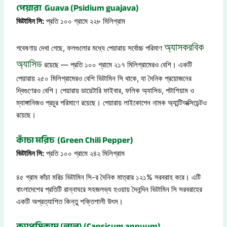
পেয়ারা Guava (Psidium guajava)
ভিটামিন সি:
প্রতি ১০০ গ্রামে ২২৮ মিলিগ্রাম
অ্যাসকরবিক
গবেষণায় দেখা গেছে, ফলগুলোর মধ্যে পেয়ারায় সর্বোচ্চ পরিমাণ
অ্যাসিড
রয়েছে — প্রতি ১০০ গ্রামে ২১৭ মিলিগ্রামেরও বেশি। একটি
পেয়ারায় ২৫০ মিলিগ্রামেরও বেশি ভিটামিন সি থাকে, যা দৈনিক প্রয়োজনের
দ্বিগুণেরও বেশি। পেয়ারায় ডায়েটারি ফাইবার, ফলিক অ্যাসিড, পটাশিয়াম ও
ম্যাঙ্গানিজও প্রচুর পরিমাণে রয়েছে। পেয়ারায় লাইকোপেন নামক অ্যান্টিঅক্সিডেন্টও
রয়েছে।
কাঁচা মরিচ (Green Chili Pepper)
ভিটামিন সি:
প্রতি ১০০ গ্রামে ২৪২ মিলিগ্রাম
৪৫ গ্রাম কাঁচা মরিচ ভিটামিন সি-র দৈনিক মাত্রার ১২১% সরবরাহ করে। এটি
বাংলাদেশের প্রতিটি রান্নাঘরে সহজলভ্য হওয়ায় দৈনন্দিন ভিটামিন সি সরবরাহের
একটি অপ্রত্যাশিত কিন্তু শক্তিশালী উৎস।
ক্যাপসিকাম (লাল) (Capsicum annuum)