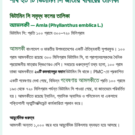
ভিটামিন সি সমৃদ্ধ ফলের তালিকা
আমলকী — Amla (Phyllanthus emblica L.)
ভিটামিন সি: প্রতি ১০০ গ্রামে ৩০০–৭২০ মিলিগ্রাম
আমলকী
বাংলাদেশ ও ভারতীয় উপমহাদেশের একটি ঐতিহ্যবাহী সুপারফুড। ১০০
গ্রাম আমলকীতে রয়েছে ৩০০ মিলিগ্রাম ভিটামিন সি, যা প্রাপ্তবয়স্কদের দৈনিক
প্রয়োজনীয় মাত্রার দ্বিগুণেরও বেশি। সবচেয়ে গুরুত্বপূর্ণ তথ্য হলো, ১০০ গ্রাম
তাজা আমলকীতে
২০টি কমলালেবুর সমান
ভিটামিন সি থাকে। PMC-তে প্রকাশিত
গবেষণায় আমলকীতে
একটি গবেষণায় দেখা গেছে, বিভিন্ন
প্রতি ১০০ গ্রামে
১৯৩ থেকে ৭২০ মিলিগ্রাম পর্যন্ত ভিটামিন সি পাওয়া গেছে, যা জাতভেদে পরিবর্তিত
হয়। আমলকীতে রয়েছে ট্যানিন, গ্যালিক অ্যাসিড ও পলিফেনল যা একসাথে
শক্তিশালী অ্যান্টিঅক্সিডেন্ট কার্যকারিতা প্রদান করে।
আয়ুর্বেদিক গুরুত্ব
আমলকী অন্তত ১,০০০ বছর ধরে আয়ুর্বেদিক চিকিৎসায় ব্যবহৃত হয়ে আসছে।