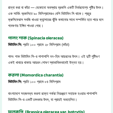
রান্না করা বা কাঁচা — যেকোনো অবস্থায় ব্রকলি একটি নির্ভরযোগ্য পুষ্টির উৎস।
এক সার্ভিং ব্রকলিতে ৯০ মিলিগ্রামেরও বেশি ভিটামিন সি থাকে। প্রচুর
ক্রুসিফেরাস সবজি খাওয়া ক্যান্সারের ঝুঁকি কমানোর সাথে সম্পর্কিত হতে পারে বলে
গবেষণায় ইঙ্গিত পাওয়া গেছে।
পালং শাক (Spinacia oleracea)
ভিটামিন সি:
প্রতি ১০০ গ্রামে ২৮ মিলিগ্রাম (কাঁচা)
পালং শাক ভিটামিন সি-র পাশাপাশি নন-হিম আয়রনের উৎস। এই দুটি পুষ্টিগুণ
একই খাবারে থাকায় আয়রন শোষণ স্বাভাবিকভাবেই উন্নত হয়।
করলা (Momordica charantia)
ভিটামিন সি:
প্রতি ১০০ গ্রামে ৮৪ মিলিগ্রাম
বাংলাদেশে সহজলভ্য করলা রক্তে শর্করা নিয়ন্ত্রণে সহায়ক হওয়ার পাশাপাশি
ভিটামিন সি-র একটি চমৎকার উৎস, যা প্রায়ই অবহেলিত।
ফুলকপি (Brassica oleracea var. botrytis)