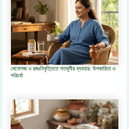
মেনোপজ ও রজঃনিবৃত্তিতে শতমূলীর ব্যবহার: উপকারিতা ও
পরিচর্যা