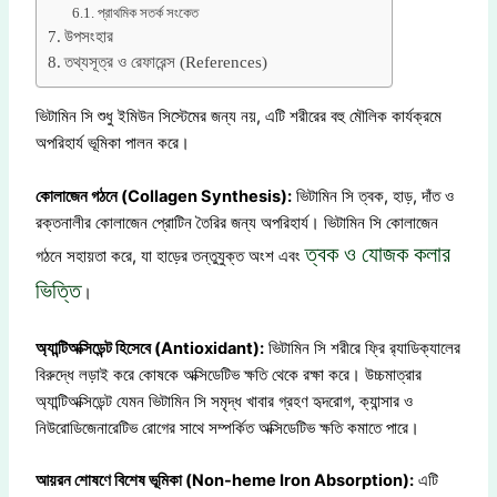
প্রাথমিক সতর্ক সংকেত
উপসংহার
তথ্যসূত্র ও রেফারেন্স (References)
ভিটামিন সি শুধু ইমিউন সিস্টেমের জন্য নয়, এটি শরীরের বহু মৌলিক কার্যক্রমে
অপরিহার্য ভূমিকা পালন করে।
কোলাজেন গঠনে (Collagen Synthesis):
ভিটামিন সি ত্বক, হাড়, দাঁত ও
রক্তনালীর কোলাজেন প্রোটিন তৈরির জন্য অপরিহার্য। ভিটামিন সি কোলাজেন
ত্বক ও যোজক কলার
গঠনে সহায়তা করে, যা হাড়ের তন্তুযুক্ত অংশ এবং
ভিত্তি
।
অ্যান্টিঅক্সিডেন্ট হিসেবে (Antioxidant):
ভিটামিন সি শরীরে ফ্রি র‌্যাডিক্যালের
বিরুদ্ধে লড়াই করে কোষকে অক্সিডেটিভ ক্ষতি থেকে রক্ষা করে। উচ্চমাত্রার
অ্যান্টিঅক্সিডেন্ট যেমন ভিটামিন সি সমৃদ্ধ খাবার গ্রহণ হৃদরোগ, ক্যান্সার ও
নিউরোডিজেনারেটিভ রোগের সাথে সম্পর্কিত অক্সিডেটিভ ক্ষতি কমাতে পারে।
আয়রন শোষণে বিশেষ ভূমিকা (Non-heme Iron Absorption):
এটি