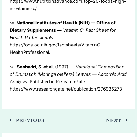
https://www.nutritionadvance.com/top-20-foods-high-
in-vitamin-c/
১৪.
National Institutes of Health (NIH) — Office of
Dietary Supplements
—
Vitamin C: Fact Sheet for
Health Professionals.
https://ods.od.nih.gov/factsheets/VitaminC-
HealthProfessional/
১৫.
Seshadri, S. et al.
(1997) —
Nutritional Composition
of Drumstick (Moringa oleifera) Leaves — Ascorbic Acid
Analysis.
Published in ResearchGate.
https://www.researchgate.net/publication/276936273
PREVIOUS
NEXT