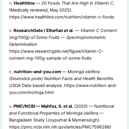
৩.
Healthline
—
20 Foods That Are High in Vitamin C.
(Medically reviewed, May 2025).
https://www.healthline.com/nutrition/vitamin-c-foods
৪.
ResearchGate / Elhefian et al.
—
Vitamin C Content
(mg/100g) of Some Fruits — Spectrophotometric
Determination.
https://www.researchgate.net/figure/Vitamin-C-
content-mg-100g-sample-of-some-fruits
৫.
nutrition-and-you.com
—
Moringa oleifera
(Drumstick pods) Nutrition Facts and Health Benefits.
USDA Data-based analysis. https://www.nutrition-and-
you.com/moringa.html
৬.
PMC/NCBI — Mahfuz, S. et al.
(2020) —
Nutritional
and Functional Properties of Moringa oleifera
—
Bangladesh Study (Joypurhat & Mymensingh).
https://pmc.ncbi.nlm.nih.gov/articles/PMC7596288/