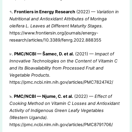
৭.
Frontiers in Energy Research
(2022) —
Variation in
Nutritional and Antioxidant Attributes of Moringa
oleifera L. Leaves at Different Maturity Stages.
https://www.frontiersin.org/journals/energy-
research/articles/10.3389/fenrg.2022.888355
৮.
PMC/NCBI — Šamec, D. et al.
(2021) —
Impact of
Innovative Technologies on the Content of Vitamin C
and Its Bioavailability from Processed Fruit and
Vegetable Products.
https://pmc.ncbi.nlm.nih.gov/articles/PMC7824742/
৯.
PMC/NCBI — Njume, C. et al.
(2022) —
Effect of
Cooking Method on Vitamin C Losses and Antioxidant
Activity of Indigenous Green Leafy Vegetables
(Western Uganda).
https://pmc.ncbi.nlm.nih.gov/articles/PMC8791706/