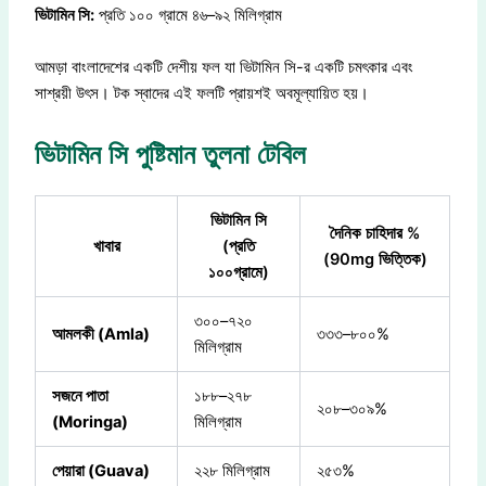
ভিটামিন সি:
প্রতি ১০০ গ্রামে ৪৬–৯২ মিলিগ্রাম
আমড়া বাংলাদেশের একটি দেশীয় ফল যা ভিটামিন সি-র একটি চমৎকার এবং
সাশ্রয়ী উৎস। টক স্বাদের এই ফলটি প্রায়শই অবমূল্যায়িত হয়।
ভিটামিন সি পুষ্টিমান তুলনা টেবিল
ভিটামিন সি
দৈনিক চাহিদার %
খাবার
(প্রতি
(90mg ভিত্তিক)
১০০গ্রামে)
৩০০–৭২০
আমলকী (Amla)
৩৩৩–৮০০%
মিলিগ্রাম
সজনে পাতা
১৮৮–২৭৮
২০৮–৩০৯%
(Moringa)
মিলিগ্রাম
পেয়ারা (Guava)
২২৮ মিলিগ্রাম
২৫৩%