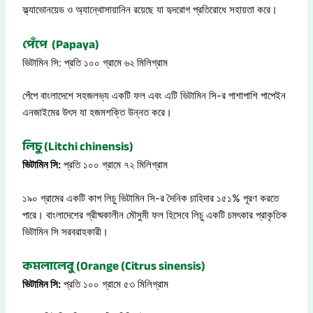
ফ্ল্যাভোনয়েড ও অ্যান্থোসায়ানিন রয়েছে যা হৃদরোগ প্রতিরোধে সহায়তা করে।
পেঁপে (Papaya)
ভিটামিন সি: প্রতি ১০০ গ্রামে ৬২ মিলিগ্রাম
পেঁপে বাংলাদেশে সহজলভ্য একটি ফল এবং এটি ভিটামিন সি-র পাশাপাশি পাপেইন
এনজাইমের উৎস যা হজমশক্তি উন্নত করে।
লিচু (Litchi chinensis)
ভিটামিন সি:
প্রতি ১০০ গ্রামে ৭২ মিলিগ্রাম
১৯০ গ্রামের একটি কাপ লিচু ভিটামিন সি-র দৈনিক চাহিদার ১৫১% পূরণ করতে
পারে। বাংলাদেশের গ্রীষ্মকালীন মৌসুমী ফল হিসেবে লিচু একটি চমৎকার প্রাকৃতিক
ভিটামিন সি সরবরাহকারী।
কমলালেবু (Orange (Citrus sinensis)
ভিটামিন সি:
প্রতি ১০০ গ্রামে ৫৩ মিলিগ্রাম