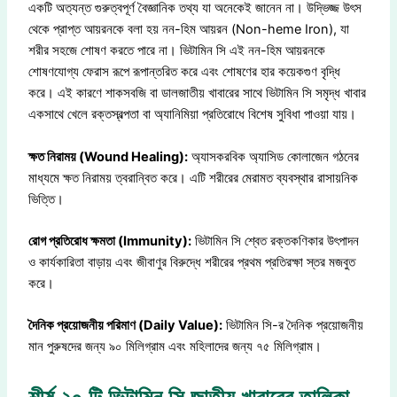
একটি অত্যন্ত গুরুত্বপূর্ণ বৈজ্ঞানিক তথ্য যা অনেকেই জানেন না। উদ্ভিজ্জ উৎস
থেকে প্রাপ্ত আয়রনকে বলা হয় নন-হিম আয়রন (Non-heme Iron), যা
শরীর সহজে শোষণ করতে পারে না। ভিটামিন সি এই নন-হিম আয়রনকে
শোষণযোগ্য ফেরাস রূপে রূপান্তরিত করে এবং শোষণের হার কয়েকগুণ বৃদ্ধি
করে। এই কারণে শাকসবজি বা ডালজাতীয় খাবারের সাথে ভিটামিন সি সমৃদ্ধ খাবার
একসাথে খেলে রক্তস্বল্পতা বা অ্যানিমিয়া প্রতিরোধে বিশেষ সুবিধা পাওয়া যায়।
ক্ষত নিরাময় (Wound Healing):
অ্যাসকরবিক অ্যাসিড কোলাজেন গঠনের
মাধ্যমে ক্ষত নিরাময় ত্বরান্বিত করে। এটি শরীরের মেরামত ব্যবস্থার রাসায়নিক
ভিত্তি।
রোগ প্রতিরোধ ক্ষমতা (Immunity):
ভিটামিন সি শ্বেত রক্তকণিকার উৎপাদন
ও কার্যকারিতা বাড়ায় এবং জীবাণুর বিরুদ্ধে শরীরের প্রথম প্রতিরক্ষা স্তর মজবুত
করে।
দৈনিক প্রয়োজনীয় পরিমাণ (Daily Value):
ভিটামিন সি-র দৈনিক প্রয়োজনীয়
মান পুরুষদের জন্য ৯০ মিলিগ্রাম এবং মহিলাদের জন্য ৭৫ মিলিগ্রাম।
শীর্ষ ২০ টি ভিটামিন সি জাতীয় খাবারের তালিকা