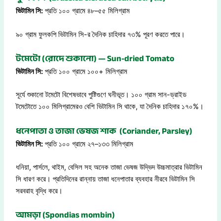
ভিটামিন সি:
প্রতি ১০০ গ্রামে ৪৮–৫৫ মিলিগ্রাম
৯০ গ্রাম ফুলকপি ভিটামিন সি-র দৈনিক চাহিদার ৭৩% পূরণ করতে পারে।
টমেটো (রোদে শুকানো) — Sun-dried Tomato
ভিটামিন সি:
প্রতি ১০০ গ্রামে ১০০+ মিলিগ্রাম
সূর্যে শুকানো টমেটো বিশেষভাবে পুষ্টিগুণে ঘনীভূত। ১০০ গ্রাম সান-ড্রাইড
টমেটোতে ১০০ মিলিগ্রামেরও বেশি ভিটামিন সি থাকে, যা দৈনিক চাহিদার ১৭০%।
ধনেপাতা ও তাজা ভেষজ শাক (Coriander, Parsley)
ভিটামিন সি:
প্রতি ১০০ গ্রামে ২৭–১৩৩ মিলিগ্রাম
ধনিয়া, পার্সলে, থাইম, বেসিল সহ অনেক তাজা ভেষজ উদ্ভিদ উচ্চমাত্রার ভিটামিন
সি ধারণ করে। প্রতিদিনের রান্নায় তাজা ধনেপাতার ব্যবহার নীরবে ভিটামিন সি
সরবরাহ বৃদ্ধি করে।
আমড়া (Spondias mombin)