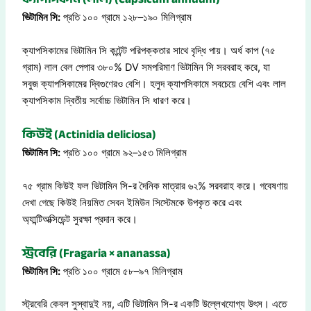
ভিটামিন সি:
প্রতি ১০০ গ্রামে ১২৮–১৯০ মিলিগ্রাম
ক্যাপসিকামের ভিটামিন সি কন্টেন্ট পরিপক্কতার সাথে বৃদ্ধি পায়। অর্ধ কাপ (৭৫
গ্রাম) লাল বেল পেপার ৩৮০% DV সমপরিমাণ ভিটামিন সি সরবরাহ করে, যা
সবুজ ক্যাপসিকামের দ্বিগুণেরও বেশি। হলুদ ক্যাপসিকামে সবচেয়ে বেশি এবং লাল
ক্যাপসিকাম দ্বিতীয় সর্বোচ্চ ভিটামিন সি ধারণ করে।
কিউই (Actinidia deliciosa)
ভিটামিন সি:
প্রতি ১০০ গ্রামে ৯২–১৫৩ মিলিগ্রাম
৭৫ গ্রাম কিউই ফল ভিটামিন সি-র দৈনিক মাত্রার ৬২% সরবরাহ করে। গবেষণায়
দেখা গেছে কিউই নিয়মিত সেবন ইমিউন সিস্টেমকে উপকৃত করে এবং
অ্যান্টিঅক্সিডেন্ট সুরক্ষা প্রদান করে।
স্ট্রবেরি (Fragaria × ananassa)
ভিটামিন সি:
প্রতি ১০০ গ্রামে ৫৮–৯৭ মিলিগ্রাম
স্ট্রবেরি কেবল সুস্বাদুই নয়, এটি ভিটামিন সি-র একটি উল্লেখযোগ্য উৎস। এতে