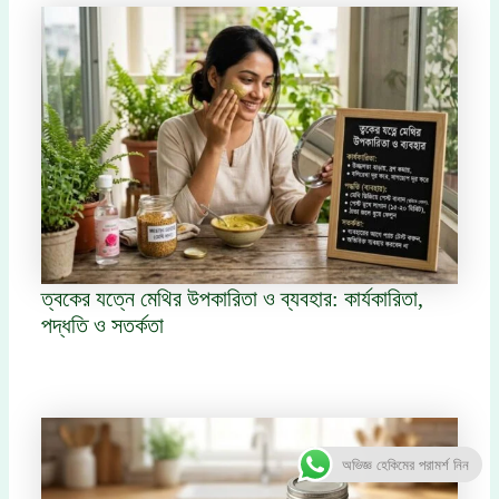
ত্বকের যত্নে মেথির উপকারিতা ও ব্যবহার: কার্যকারিতা,
পদ্ধতি ও সতর্কতা
অভিজ্ঞ হেকিমের পরামর্শ নিন