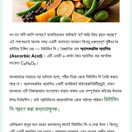
ঘন ঘন সর্দি-কাশি লাগছে? ক্লান্তিবোধ কাটছেই না? মাড়ি দিয়ে রক্ত পড়ছে?
এই লক্ষণগুলো অনেক সময় একটি অত্যন্ত সাধারণ কিন্তু গুরুত্বপূর্ণ পুষ্টিগুণের
ঘাটতির ইঙ্গিত দেয় — ভিটামিন সি। বৈজ্ঞানিক নাম
অ্যাসকরবিক অ্যাসিড
(Ascorbic Acid)
। এটি একটি ৬-কার্বন জৈব অ্যাসিড যার আণবিক
সংকেত C₆H₈O₆।
মানবদেহের সবচেয়ে বড় দুর্বলতা হলো, শরীর নিজে থেকে ভিটামিন সি তৈরি করতে
পারে না। অ্যাসকরবিক অ্যাসিড একটি অপরিহার্য মাইক্রোনিউট্রিয়েন্ট, কারণ
মানবদেহ এটি নিজস্বভাবে সংশ্লেষণ করতে অক্ষম এবং সম্পূর্ণভাবে বাইরের উৎসের
ভিটামিন
উপর নির্ভরশীল। তাই প্রতিদিনের খাদ্যতালিকা থেকে পর্যাপ্ত পরিমাণ
সি গ্রহণ করা বাধ্যতামূলক
।
বেশিরভাগ মানুষ মনে করেন কমলালেবু মানেই ভিটামিন সি-র সেরা উৎস। কিন্তু
এটি একটি প্রচলিত ভুল ধারণা। আমাদের চারপাশে এমন অনেক দেশীয় খাবার