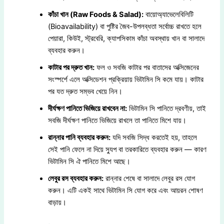
কাঁচা খান (Raw Foods & Salad):
বায়োঅ্যাভেলেবিলিটি
(Bioavailability) বা পুষ্টির জৈব-উপলব্ধতা সর্বোচ্চ রাখতে হলে
পেয়ারা, কিউই, স্ট্রবেরি, ক্যাপসিকাম কাঁচা অবস্থায় খান বা সালাদে
ব্যবহার করুন।
কাটার পর দ্রুত খান:
ফল ও সবজি কাটার পর বাতাসের অক্সিজেনের
সংস্পর্শে এলে অক্সিডেশন প্রক্রিয়ায় ভিটামিন সি কমে যায়। কাটার
পর যত দ্রুত সম্ভব খেয়ে নিন।
দীর্ঘক্ষণ পানিতে ভিজিয়ে রাখবেন না:
ভিটামিন সি পানিতে দ্রবণীয়, তাই
সবজি দীর্ঘক্ষণ পানিতে ভিজিয়ে রাখলে তা পানিতে মিশে যায়।
রান্নার পানি ব্যবহার করুন:
যদি সবজি সিদ্ধ করতেই হয়, তাহলে
সেই পানি ফেলে না দিয়ে স্যুপ বা তরকারিতে ব্যবহার করুন — কারণ
ভিটামিন সি ঐ পানিতে মিশে আছে।
লেবুর রস ব্যবহার করুন:
রান্নার শেষে বা সালাদে লেবুর রস যোগ
করুন। এটি একই সাথে ভিটামিন সি যোগ করে এবং আয়রন শোষণ
বাড়ায়।