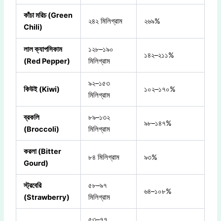
কাঁচা মরিচ (Green
২৪২ মিলিগ্রাম
২৬৯%
Chili)
লাল ক্যাপসিকাম
১২৮–১৯০
১৪২–২১১%
(Red Pepper)
মিলিগ্রাম
৯২–১৫৩
কিউই (Kiwi)
১০২–১৭০%
মিলিগ্রাম
ব্রকলি
৮৯–১৩২
৯৮–১৪৭%
(Broccoli)
মিলিগ্রাম
করলা (Bitter
৮৪ মিলিগ্রাম
৯৩%
Gourd)
স্ট্রবেরি
৫৮–৯৭
৬৪–১০৮%
(Strawberry)
মিলিগ্রাম
৫৩–৭৭