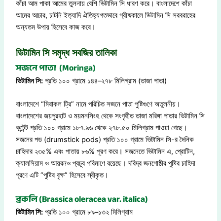
কাঁচা আম পাকা আমের তুলনায় বেশি ভিটামিন সি ধারণ করে। বাংলাদেশে কাঁচা
আমের আচার, চাটনি ইত্যাদি ঐতিহ্যগতভাবে গ্রীষ্মকালে ভিটামিন সি সরবরাহের
অন্যতম উপায় হিসেবে কাজ করে।
ভিটামিন সি সমৃদ্ধ সবজির তালিকা
সজনে পাতা (Moringa)
ভিটামিন সি:
প্রতি ১০০ গ্রামে ১৪৪–২৭৮ মিলিগ্রাম (তাজা পাতা)
বাংলাদেশে “মিরাকল ট্রি” নামে পরিচিত সজনে পাতা পুষ্টিগুণে অতুলনীয়।
বাংলাদেশের জয়পুরহাট ও ময়মনসিংহ থেকে সংগৃহীত তাজা মরিঙ্গা পাতার ভিটামিন সি
কন্টেন্ট প্রতি ১০০ গ্রামে ১৮৭.৯৬ থেকে ২৭৮.৫০ মিলিগ্রাম পাওয়া গেছে।
সজনের পড (drumstick pods) প্রতি ১০০ গ্রামে ভিটামিন সি-র দৈনিক
চাহিদার ২৩৫% এবং পাতায় ৮৬% পূরণ করে। সজনেতে ভিটামিন এ, প্রোটিন,
ক্যালসিয়াম ও আয়রনও প্রচুর পরিমাণে রয়েছে। দরিদ্র জনগোষ্ঠীর পুষ্টির চাহিদা
পূরণে এটি “পুষ্টির বৃক্ষ” হিসেবে স্বীকৃত।
ব্রকলি (Brassica oleracea var. italica)
ভিটামিন সি:
প্রতি ১০০ গ্রামে ৮৯–১৩২ মিলিগ্রাম