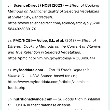
১০.
ScienceDirect / NCBI (2023)
—
Effect of Cooking
Methods on Nutritional Quality of Selected Vegetables
at Sylhet City, Bangladesh.
https://www.sciencedirect.com/science/article/pii/S240
584402308917X
১১.
PMC/NCBI — Volpe, S.L. et al.
(2018) —
Effect of
Different Cooking Methods on the Content of Vitamins
and True Retention in Selected Vegetables.
https://pmc.ncbi.nlm.nih.gov/articles/PMC6049644/
১২.
myfooddata.com
—
Top 10 Foods Highest in
Vitamin C
— USDA Source-based ranking.
https://www.myfooddata.com/articles/vitamin-c-
foods.php
১৩.
nutritionadvance.com
—
30 Foods High in Vitamin
C
— USDA nutrient database analysis.