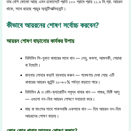
তার বেশি কোকো আছে এমন চকোলেটে প্রতি ১০০ গ্রামে প্রায় ১১.৯ মি.গ্রা. আয়রন
থাকে, সাথে রয়েছে প্রচুর অ্যান্টিঅক্সিড্যান্ট।
কীভাবে আয়রনের শোষণ সর্বোচ্চ করবেন?
আয়রন শোষণ বাড়ানোর কার্যকর উপায়
ভিটামিন সি-যুক্ত খাবারের সাথে খান — লেবু, কমলা, আমলকী, পেয়ারা
বা টমেটো।
রান্নায় লোহার কড়াই ব্যবহার করুন — গবেষণায় দেখা গেছে এটি
খাবারের আয়রন কন্টেন্ট ২০–৮০% পর্যন্ত বাড়াতে পারে।
ভিটামিন A ও বেটা-ক্যারোটিন সমৃদ্ধ খাবার খান — গাজর, মিষ্টি আলু
— এগুলো নন-হিম আয়রন শোষণে সহায়তা করে।
মাছ বা মাংসের সাথে শাকসবজি একসাথে খান — হিম আয়রন নন-হিম
আয়রনের শোষণ বাড়ায়।
কোন কোন খাবার আয়রন শোষণ কমায়?