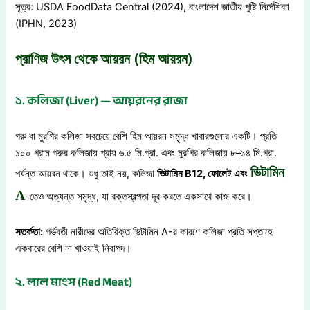
সূত্র: USDA FoodData Central (2024), বাংলাদেশ জাতীয় পুষ্টি নির্দেশিকা
(IPHN, 2023)
প্রাণিজ উৎস থেকে আয়রন (হিম আয়রন)
১. কলিজা (Liver) — আয়রনের রাজা
গরু বা মুরগির কলিজা সবচেয়ে বেশি হিম আয়রন সমৃদ্ধ খাবারগুলোর একটি। প্রতি
১০০ গ্রাম গরুর কলিজায় প্রায় ৬.৫ মি.গ্রা. এবং মুরগির কলিজায় ৮–১৪ মি.গ্রা.
ভিটামিন
পর্যন্ত আয়রন থাকে। শুধু তাই নয়, কলিজা
ভিটামিন
B12,
ফোলেট
এবং
A
-তেও অত্যন্ত সমৃদ্ধ, যা রক্তস্বল্পতা দূর করতে একসাথে কাজ করে।
সতর্কতা
:
গর্ভবতী নারীদের অতিরিক্ত ভিটামিন A-র কারণে কলিজা প্রতি সপ্তাহে
একবারের বেশি না খাওয়াই নিরাপদ।
২. লাল মাংস (Red Meat)