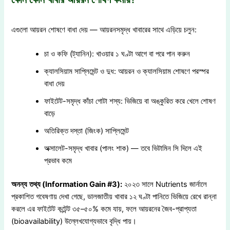
এগুলো আয়রন শোষণে বাধা দেয় — আয়রনসমৃদ্ধ খাবারের সাথে এড়িয়ে চলুন:
চা ও কফি (ট্যানিন): খাওয়ার ১ ঘণ্টা আগে বা পরে পান করুন
ক্যালসিয়াম সাপ্লিমেন্ট ও দুধ: আয়রন ও ক্যালসিয়াম শোষণে পরস্পর
বাধা দেয়
ফাইটেট-সমৃদ্ধ কাঁচা গোটা শস্য: ভিজিয়ে বা অঙ্কুরিত করে খেলে শোষণ
বাড়ে
অতিরিক্ত দস্তা (জিংক) সাপ্লিমেন্ট
অক্সালেট-সমৃদ্ধ খাবার (পালং শাক) — তবে ভিটামিন সি দিলে এই
প্রভাব কমে
অনন্য
তথ্য
(Information Gain #3):
২০২৩ সালে Nutrients জার্নালে
প্রকাশিত গবেষণায় দেখা গেছে, ডালজাতীয় খাবার ১২ ঘণ্টা পানিতে ভিজিয়ে রেখে রান্না
করলে এর ফাইটেট কন্টেন্ট ৩৫–৫০% কমে যায়, ফলে আয়রনের জৈব-প্রাপ্যতা
(bioavailability) উল্লেখযোগ্যভাবে বৃদ্ধি পায়।