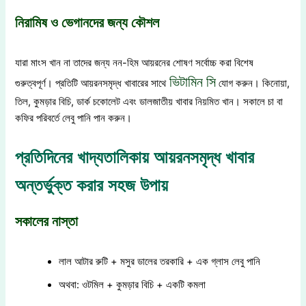
নিরামিষ ও ভেগানদের জন্য কৌশল
যারা মাংস খান না তাদের জন্য নন-হিম আয়রনের শোষণ সর্বোচ্চ করা বিশেষ
ভিটামিন সি
গুরুত্বপূর্ণ। প্রতিটি আয়রনসমৃদ্ধ খাবারের সাথে
যোগ করুন। কিনোয়া,
তিল, কুমড়ার বিচি, ডার্ক চকোলেট এবং ডালজাতীয় খাবার নিয়মিত খান। সকালে চা বা
কফির পরিবর্তে লেবু পানি পান করুন।
প্রতিদিনের খাদ্যতালিকায় আয়রনসমৃদ্ধ খাবার
অন্তর্ভুক্ত করার সহজ উপায়
সকালের নাস্তা
লাল আটার রুটি + মসুর ডালের তরকারি + এক গ্লাস লেবু পানি
অথবা: ওটমিল + কুমড়ার বিচি + একটি কমলা