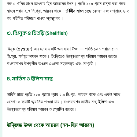
গরু ও খাসির মাংস চমৎকার হিম আয়রনের উৎস। প্রতি ১০০ গ্রাম রান্না করা গরুর
মাংসে প্রায় ২.৭ মি.গ্রা. আয়রন থাকে।
চর্বিহীন
মাংস
বেছে নেওয়া এবং সপ্তাহে ২–৩
বার পরিমিত পরিমাণে খাওয়া স্বাস্থ্যকর।
৩. ঝিনুক ও চিংড়ি (Shellfish)
ঝিনুক (oyster) আয়রনের একটি অসাধারণ উৎস — প্রতি ১০০ গ্রামে ৫–৭
মি.গ্রা. পর্যন্ত আয়রন থাকে। চিংড়িতেও উল্লেখযোগ্য পরিমাণ আয়রন রয়েছে।
বাংলাদেশের উপকূলীয় অঞ্চলে এগুলো সহজলভ্য এবং সাশ্রয়ী।
৪. সার্ডিন ও ইলিশ মাছ
সার্ডিন মাছে প্রতি ১০০ গ্রামে প্রায় ২.৯ মি.গ্রা. আয়রন থাকে এবং একই সাথে
ওমেগা-৩ ফ্যাটি অ্যাসিড পাওয়া যায়। বাংলাদেশের জাতীয় মাছ
ইলিশ
-এও
উল্লেখযোগ্য পরিমাণ আয়রন ও প্রোটিন রয়েছে।
উদ্ভিজ্জ উৎস থেকে আয়রন (নন-হিম আয়রন)