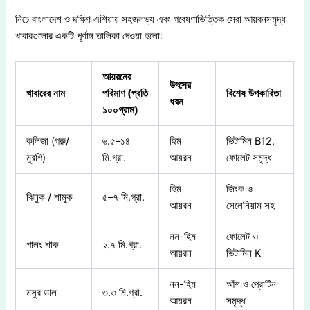
নিচে বাংলাদেশ ও দক্ষিণ এশিয়ায় সহজলভ্য এবং গবেষণাভিত্তিক সেরা আয়রনসমৃদ্ধ
খাবারগুলোর একটি পূর্ণাঙ্গ তালিকা দেওয়া হলো:
আয়রনের
উৎসের
খাবারের
নাম
পরিমাণ
(
প্রতি
বিশেষ
উপকারিতা
ধরন
১০০গ্রাম
)
কলিজা (গরু/
৬.৫–১৪
হিম
ভিটামিন B12,
মুরগি)
মি.গ্রা.
আয়রন
ফোলেট সমৃদ্ধ
হিম
জিংক ও
ঝিনুক / শামুক
৫–৭ মি.গ্রা.
আয়রন
সেলেনিয়াম সহ
নন-হিম
ফোলেট ও
পালং শাক
২.৭ মি.গ্রা.
আয়রন
ভিটামিন K
নন-হিম
আঁশ ও প্রোটিন
মসুর ডাল
৩.৩ মি.গ্রা.
আয়রন
সমৃদ্ধ