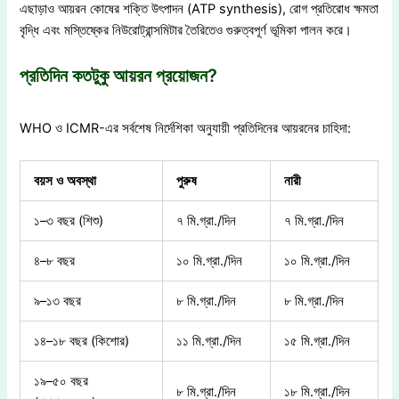
এছাড়াও আয়রন কোষের শক্তি উৎপাদন (ATP synthesis), রোগ প্রতিরোধ ক্ষমতা
বৃদ্ধি এবং মস্তিষ্কের নিউরোট্রান্সমিটার তৈরিতেও গুরুত্বপূর্ণ ভূমিকা পালন করে।
প্রতিদিন কতটুকু আয়রন প্রয়োজন?
WHO ও ICMR-এর সর্বশেষ নির্দেশিকা অনুযায়ী প্রতিদিনের আয়রনের চাহিদা:
বয়স
ও
অবস্থা
পুরুষ
নারী
১–৩ বছর (শিশু)
৭ মি.গ্রা./দিন
৭ মি.গ্রা./দিন
৪–৮ বছর
১০ মি.গ্রা./দিন
১০ মি.গ্রা./দিন
৯–১৩ বছর
৮ মি.গ্রা./দিন
৮ মি.গ্রা./দিন
১৪–১৮ বছর (কিশোর)
১১ মি.গ্রা./দিন
১৫ মি.গ্রা./দিন
১৯–৫০ বছর
৮ মি.গ্রা./দিন
১৮ মি.গ্রা./দিন