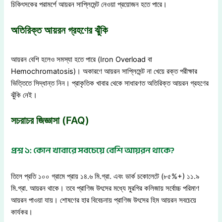
চিকিৎসকের পরামর্শে আয়রন সাপ্লিমেন্ট নেওয়া প্রয়োজন হতে পারে।
অতিরিক্ত আয়রন গ্রহণের ঝুঁকি
আয়রন বেশি হলেও সমস্যা হতে পারে (Iron Overload বা
Hemochromatosis)। অকারণে আয়রন সাপ্লিমেন্ট না খেয়ে রক্ত পরীক্ষার
ভিত্তিতে সিদ্ধান্ত নিন। প্রাকৃতিক খাবার থেকে সাধারণত অতিরিক্ত আয়রন গ্রহণের
ঝুঁকি নেই।
সচরাচর জিজ্ঞাসা (FAQ)
প্রশ্ন ১: কোন খাবারে সবচেয়ে বেশি আয়রন থাকে?
তিলে প্রতি ১০০ গ্রামে প্রায় ১৪.৬ মি.গ্রা. এবং ডার্ক চকোলেটে (৮৫%+) ১১.৯
মি.গ্রা. আয়রন থাকে। তবে প্রাণিজ উৎসের মধ্যে মুরগির কলিজায় সর্বোচ্চ পরিমাণ
আয়রন পাওয়া যায়। শোষণের হার বিবেচনায় প্রাণিজ উৎসের হিম আয়রন সবচেয়ে
কার্যকর।