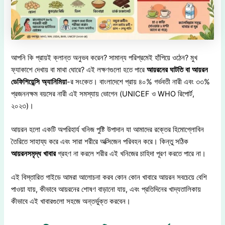
আপনি কি প্রায়ই ক্লান্ত অনুভব করেন? সামান্য পরিশ্রমেই হাঁপিয়ে ওঠেন? মুখ
ফ্যাকাশে দেখায় বা মাথা ঘোরে? এই লক্ষণগুলো হতে পারে
আয়রনের
ঘাটতি
বা
আয়রন
ডেফিশিয়েন্সি
অ্যানিমিয়া
-র সংকেত। বাংলাদেশে প্রায় ৪০% গর্ভবতী নারী এবং ৩৩%
প্রজননক্ষম বয়সের নারী এই সমস্যায় ভোগেন (UNICEF ও WHO রিপোর্ট,
২০২৩)।
আয়রন হলো একটি অপরিহার্য খনিজ পুষ্টি উপাদান যা আমাদের রক্তের হিমোগ্লোবিন
তৈরিতে সাহায্য করে এবং সারা শরীরে অক্সিজেন পরিবহন করে। কিন্তু সঠিক
আয়রনসমৃদ্ধ
খাবার
গ্রহণ না করলে শরীর এই খনিজের চাহিদা পূরণ করতে পারে না।
এই বিস্তারিত গাইডে আমরা আলোচনা করব কোন কোন খাবারে আয়রন সবচেয়ে বেশি
পাওয়া যায়, কীভাবে আয়রনের শোষণ বাড়ানো যায়, এবং প্রতিদিনের খাদ্যতালিকায়
কীভাবে এই খাবারগুলো সহজে অন্তর্ভুক্ত করবেন।