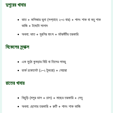
দুপুরের খাবার
ভাত + কলিজার ভুনা (সপ্তাহে ২–৩ বার) + পালং শাক বা কচু শাক
ভাজি + টমেটো সালাদ
অথবা: ভাত + মুরগির মাংস + মটরশুঁটির তরকারি
বিকেলের স্ন্যাক্স
এক মুঠো কুমড়ার বিচি বা তিলের লাড্ডু
ডার্ক চকোলেট (১–২ টুকরো) + পেয়ারা
রাতের খাবার
খিচুড়ি (মসুর ডাল + চাল) + মাছের তরকারি + লেবু
অথবা: ছোলার তরকারি + রুটি + পালং শাক ভাজি