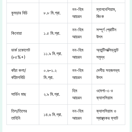
নন-হিম
ম্যাগনেশিয়াম,
কুমড়ার বিচি
৮.৮ মি.গ্রা.
আয়রন
জিংক
নন-হিম
সম্পূর্ণ প্রোটিন
কিনোয়া
১.৫ মি.গ্রা.
আয়রন
উৎস
ডার্ক চকোলেট
নন-হিম
অ্যান্টিঅক্সিড্যান্ট
১১.৯ মি.গ্রা.
(৮৫%+)
আয়রন
সমৃদ্ধ
কাঁচা কলা/
০.৬–১.২
নন-হিম
দেশীয় সহজলভ্য
কাঁঠালবিচি
মি.গ্রা.
আয়রন
উৎস
হিম
ওমেগা-৩ ও
সার্ডিন মাছ
২.৯ মি.গ্রা.
আয়রন
ক্যালসিয়াম
তিল/তিলের
নন-হিম
ক্যালসিয়াম ও
১৪.৬ মি.গ্রা.
তাহিনি
আয়রন
স্বাস্থ্যকর ফ্যাট