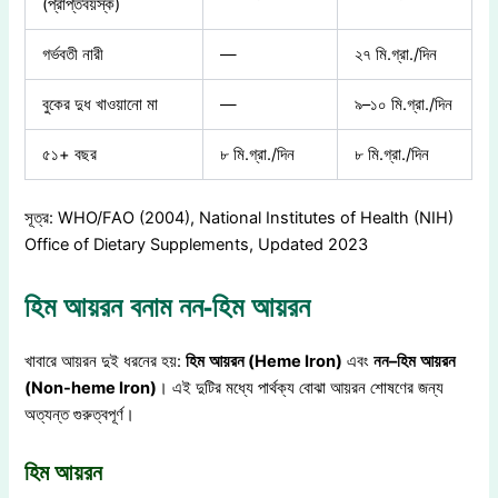
(প্রাপ্তবয়স্ক)
গর্ভবতী নারী
—
২৭ মি.গ্রা./দিন
বুকের দুধ খাওয়ানো মা
—
৯–১০ মি.গ্রা./দিন
৫১+ বছর
৮ মি.গ্রা./দিন
৮ মি.গ্রা./দিন
সূত্র: WHO/FAO (2004), National Institutes of Health (NIH)
Office of Dietary Supplements, Updated 2023
হিম আয়রন বনাম নন-হিম আয়রন
খাবারে আয়রন দুই ধরনের হয়:
হিম
আয়রন
(Heme Iron)
এবং
নন
–
হিম
আয়রন
(Non-heme Iron)
। এই দুটির মধ্যে পার্থক্য বোঝা আয়রন শোষণের জন্য
অত্যন্ত গুরুত্বপূর্ণ।
হিম আয়রন