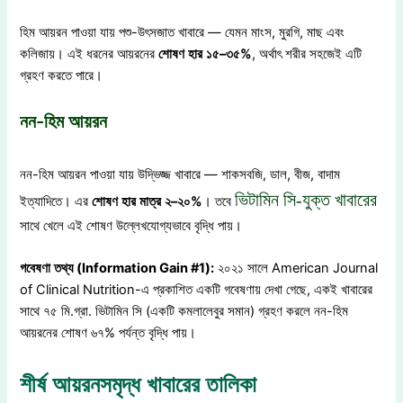
হিম আয়রন পাওয়া যায় পশু-উৎসজাত খাবারে — যেমন মাংস, মুরগি, মাছ এবং
কলিজায়। এই ধরনের আয়রনের
শোষণ
হার
১৫
–
৩৫
%
, অর্থাৎ শরীর সহজেই এটি
গ্রহণ করতে পারে।
নন-হিম আয়রন
নন-হিম আয়রন পাওয়া যায় উদ্ভিজ্জ খাবারে — শাকসবজি, ডাল, বীজ, বাদাম
ভিটামিন সি-যুক্ত খাবারের
ইত্যাদিতে। এর
শোষণ
হার
মাত্র
২
–
২০
%
। তবে
সাথে খেলে এই শোষণ উল্লেখযোগ্যভাবে বৃদ্ধি পায়।
গবেষণা
তথ্য
(Information Gain #1):
২০২১ সালে American Journal
of Clinical Nutrition-এ প্রকাশিত একটি গবেষণায় দেখা গেছে, একই খাবারের
সাথে ৭৫ মি.গ্রা. ভিটামিন সি (একটি কমলালেবুর সমান) গ্রহণ করলে নন-হিম
আয়রনের শোষণ ৬৭% পর্যন্ত বৃদ্ধি পায়।
শীর্ষ আয়রনসমৃদ্ধ খাবারের তালিকা