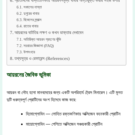
প্রতিদিনের খাদ্যতালিকায় আয়রনসমৃদ্ধ খাবার অন্তর্ভুক্ত করার সহজ উপায়
সকালের নাস্তা
দুপুরের খাবার
বিকেলের স্ন্যাক্স
রাতের খাবার
আয়রনের ঘাটতির লক্ষণ ও কখন ডাক্তার দেখাবেন
অতিরিক্ত আয়রন গ্রহণের ঝুঁকি
সচরাচর জিজ্ঞাসা (FAQ)
উপসংহার
তথ্যসূত্র ও রেফারেন্স (References)
আয়রনের জৈবিক ভূমিকা
আয়রন বা লৌহ হলো মানবদেহের জন্য একটি অপরিহার্য ট্রেস মিনারেল। এটি মূলত
দুটি গুরুত্বপূর্ণ প্রোটিনের অংশ হিসেবে কাজ করে:
হিমোগ্লোবিন — লোহিত রক্তকণিকায় অক্সিজেন বহনকারী প্রোটিন
মায়োগ্লোবিন — পেশিতে অক্সিজেন সঞ্চয়কারী প্রোটিন