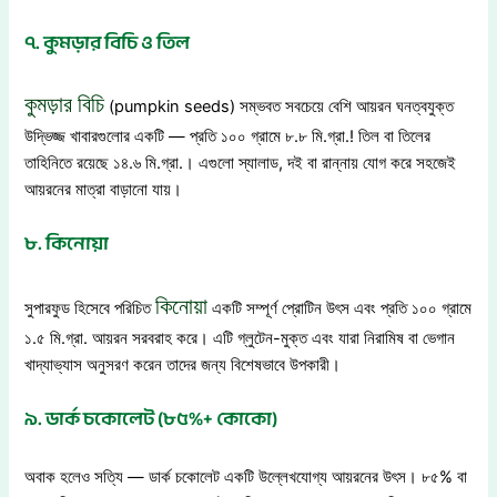
৭. কুমড়ার বিচি ও তিল
কুমড়ার বিচি
(pumpkin seeds) সম্ভবত সবচেয়ে বেশি আয়রন ঘনত্বযুক্ত
উদ্ভিজ্জ খাবারগুলোর একটি — প্রতি ১০০ গ্রামে ৮.৮ মি.গ্রা.! তিল বা তিলের
তাহিনিতে রয়েছে ১৪.৬ মি.গ্রা.। এগুলো স্যালাড, দই বা রান্নায় যোগ করে সহজেই
আয়রনের মাত্রা বাড়ানো যায়।
৮. কিনোয়া
কিনোয়া
সুপারফুড হিসেবে পরিচিত
একটি সম্পূর্ণ প্রোটিন উৎস এবং প্রতি ১০০ গ্রামে
১.৫ মি.গ্রা. আয়রন সরবরাহ করে। এটি গ্লুটেন-মুক্ত এবং যারা নিরামিষ বা ভেগান
খাদ্যাভ্যাস অনুসরণ করেন তাদের জন্য বিশেষভাবে উপকারী।
৯. ডার্ক চকোলেট (৮৫%+ কোকো)
অবাক হলেও সত্যি — ডার্ক চকোলেট একটি উল্লেখযোগ্য আয়রনের উৎস। ৮৫% বা