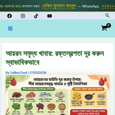
Skip
হেকিম সুলতান মাহমুদ
০১৯১০-৪৮
ামর্শের জন্য
যোগাযোগ করুন:
— WhatsApp:
to
Sear
content
Main
Menu
আয়রন সমৃদ্ধ খাবার: রক্তস্বল্পতা দূর করুন
স্বাভাবিকভাবে
By
Salihat Food
/
17/05/2026