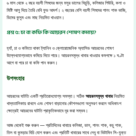
৬ মাস থেকে ২ বছর বয়সী শিশুদের জন্য মসুর ডালের খিচুড়ি, কলিজার পিউরি, কলা ও
মিষ্টি আলু দিয়ে তৈরি বেবি ফুড আদর্শ। ২ বছরের বেশি বয়সী শিশুদের পালং শাক ভাজি,
ডিমের কুসুম এবং মাছ নিয়মিত খাওয়ান।
প্রশ্ন ৫: চা বা কফি কি আয়রন শোষণ কমায়?
হ্যাঁ, চা ও কফিতে থাকা ট্যানিন ও ক্লোরোজেনিক অ্যাসিড আয়রনের শোষণ
উল্লেখযোগ্যভাবে কমিয়ে দিতে পারে। আয়রনসমৃদ্ধ খাবার খাওয়ার কমপক্ষে ১ ঘণ্টা
আগে বা পরে চা বা কফি পান করুন।
উপসংহার
আয়রনের ঘাটতি একটি প্রতিরোধযোগ্য সমস্যা। সঠিক
আয়রনসমৃদ্ধ
খাবার
নিয়মিত
খাদ্যতালিকায় রাখলে এবং শোষণ বাড়ানোর কৌশলগুলো অনুসরণ করলে অধিকাংশ
ক্ষেত্রেই আয়রনের ঘাটতি প্রাকৃতিকভাবে দূর করা সম্ভব।
আজ থেকেই শুরু করুন — প্রতিদিনের খাবারে কলিজা, ডাল, পালং শাক, কচু শাক,
তিল বা কুমড়ার বিচি যোগ করুন এবং প্রতিটি খাবারের সাথে লেবু বা ভিটামিন সি-যুক্ত