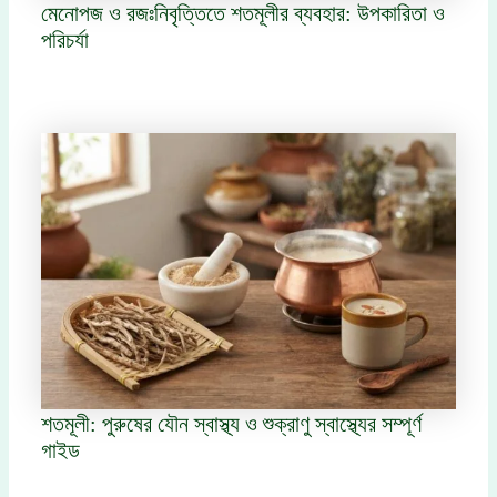
মেনোপজ ও রজঃনিবৃত্তিতে শতমূলীর ব্যবহার: উপকারিতা ও
পরিচর্যা
শতমূলী: পুরুষের যৌন স্বাস্থ্য ও শুক্রাণু স্বাস্থ্যের সম্পূর্ণ
গাইড