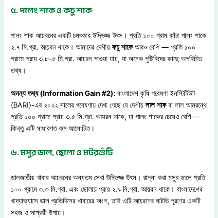
৫. পালং শাক ও কচু শাক
পালং শাক আয়রনের একটি চমৎকার উদ্ভিজ্জ উৎস। প্রতি ১০০ গ্রাম কাঁচা পালং শাকে
২.৭ মি.গ্রা. আয়রন থাকে। আমাদের দেশীয়
কচু
শাকে
আরও বেশি — প্রতি ১০০
গ্রামে প্রায় ৩.৮–৫ মি.গ্রা. আয়রন পাওয়া যায়, যা অনেক পুষ্টিবিদের কাছে অপরিচিত
তথ্য।
অনন্য
তথ্য
(Information Gain #2):
বাংলাদেশ কৃষি গবেষণা ইনস্টিটিউট
(BARI)-এর ২০২২ সালের গবেষণায় দেখা গেছে যে দেশীয়
লাল
শাক
বা লাল আমরন্থে
প্রতি ১০০ গ্রামে প্রায় ৩.৫ মি.গ্রা. আয়রন থাকে, যা পালং শাকের চেয়েও বেশি —
কিন্তু এটি সাধারণত কম আলোচিত।
৬. মসুর ডাল, ছোলা ও মটরশুঁটি
ডালজাতীয় খাবার আয়রনের অন্যতম সেরা উদ্ভিজ্জ উৎস। রান্না করা মসুর ডালে প্রতি
১০০ গ্রামে ৩.৩ মি.গ্রা. এবং ছোলায় প্রায় ২.৯ মি.গ্রা. আয়রন থাকে। বাংলাদেশের
খাদ্যাভ্যাসে ডাল প্রতিদিনের খাবারের অংশ, তাই এটি আয়রনের ঘাটতি পূরণের একটি
সহজ ও সাশ্রয়ী উপায়।