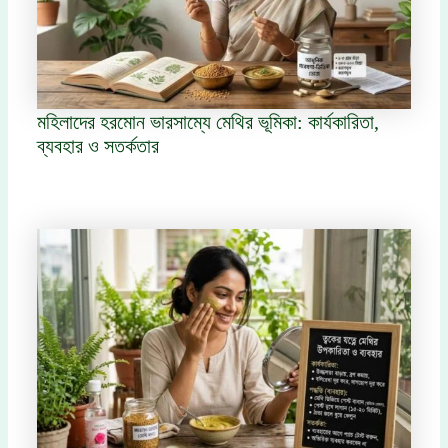
মহিলাদের হরমোন ভারসাম্যে মেথির ভূমিকা: কার্যকারিতা,
ব্যবহার ও সতর্কতার